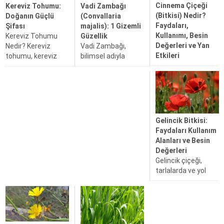
Cinnema Çiçeği
Kereviz Tohumu:
Vadi Zambağı
(Bitkisi) Nedir?
Doğanın Güçlü
(Convallaria
Faydaları,
Şifası
majalis): 1 Gizemli
Kullanımı, Besin
Kereviz Tohumu
Güzellik
Değerleri ve Yan
Nedir? Kereviz
Vadi Zambağı,
Etkileri
tohumu, kereviz
bilimsel adıyla
Cinnema Çiçeği
bitkisinin
Convallaria majalis,
Nedir? Cinnema
olgunlaşmış
zarif beyaz
çiçeği, bilimsel
tohumlarından elde
çiçekleri ve yoğun
ismiyle Gymnema
edilen, hem tıbbi
kokusuyla tanınan
sylvestre, tropik ve
hem de mutfak
çok yıllık otsu bir
yarı tropik
kullanımında
bitkidir. Halk
Gelincik Bitkisi:
bölgelerde yetişen
değerlendirilen bir
arasında "Müge",
Faydaları Kullanım
tırmanıcı bir şifalı
doğal kaynaktır.
"Vadinin Zambağı"
Alanları ve Besin
bitkidir. En yaygın
Bilimsel adı Apium
ya da...
Değerleri
olarak Hindistan,
graveolens...
Gelincik çiçeği,
Afrika ve...
tarlalarda ve yol
kenarlarında zarif
kırmızı yapraklarıyla
kendine hayran
bırakan, aynı
zamanda şifalı