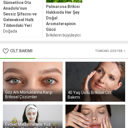
Sünnetlice Otu
özellikleriyle de
Palmarosa Bitkisi
Anadolu’nun
binlerce yıldır
Hakkında Her Şey
Sessiz Şifacısı ve
kullanılan mucizevi
Doğal
Geleneksel Halk
bir bitkidir. Doğal
Aromaterapinin
Tıbbındaki Yeri
ilaçlardan...
Gücü
Doğada
Bitkilerin büyüleyici
kendiliğinden
dünyasında bazı
yetişen, adını sık
türler yalnızca
duymadığımız ama
CİLT BAKIMI
TÜMÜNÜ GÖSTER >
şifalarıyla değil, aynı
halk arasında şifa
zamanda zarif
niyetine kullanılan
kokularıyla da ön
birçok bitki
plana çıkar.
bulunmaktadır.
Palmarosa bitkisi,
bu özellikleri bir
arada sunan nadir
bitkilerden...
Göz Altı Morluklarına Karşı
40 Yaş Üstü Bitkisel Cilt
Bitkisel Çözümler
Bakımı
Evdeki Malzemelerle Yüz