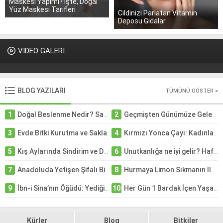
Maskesi Yapımı? İşte, Doğal
Yüz Maskesi Tarifleri
Cildinizi Parlatan Vitamin
Deposu Gıdalar
VİDEO GALERİ
BLOG YAZILARI
TÜMÜNÜ GÖSTER >
1
Doğal Beslenme Nedir? Sağlıklı Yaşam İçin Bilmeniz Gereken Her Şey
2
Geçmişten Günümüze Gelen Şifa Kaynakları: 5 Güçlü Doğal Ot
3
Evde Bitki Kurutma ve Saklama Teknikleri: Doğanın Lezzetini Uzun Süre Korumanın Yolları
4
Kırmızı Yonca Çayı: Kadınların Gözdesi
5
Kış Aylarında Sindirim ve Damar Sağlığına Doğal Destek: Cennet Hurmasının Faydaları
6
Unutkanlığa ne iyi gelir? Hafızayı güçlendiren 6 şifalı bitki
7
Anadoluda Yetişen Şifalı Bitkilerin Gizemli Dünyası: Doğanın İyileştirici Gücü
8
Hurmaya Limon Sıkmanın İlginç Etkileri Ramazan’da Enerji ve Sindirim Desteği
9
İbn-i Sina’nın Öğüdü: Yediğiniz Her Şeye Katın!
10
Her Gün 1 Bardak İçen Yaşadı: Kalp ve Beyni Koruyan Portakal Suyunun Şaşırtan Etkisi
Kürler
Blog
Bitkiler