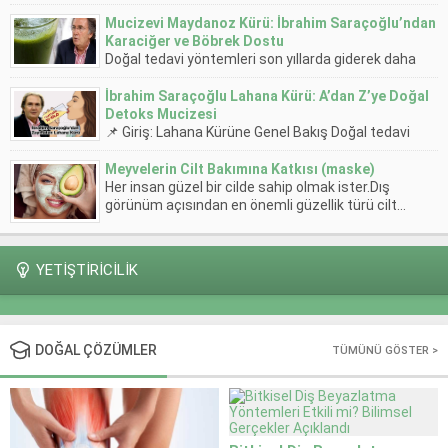
Saraçoğlu tarafından önerilen, doğal bileşenlerden
oluşan...
Mucizevi Maydanoz Kürü: İbrahim Saraçoğlu’ndan
Karaciğer ve Böbrek Dostu
Doğal tedavi yöntemleri son yıllarda giderek daha
fazla ilgi görüyor. Özellikle Prof. Dr. İbrahim
Saraçoğlu’nun...
İbrahim Saraçoğlu Lahana Kürü: A’dan Z’ye Doğal
Detoks Mucizesi
📌 Giriş: Lahana Kürüne Genel Bakış Doğal tedavi
yöntemleri son yıllarda büyük ilgi görüyor. Bitkisel...
Meyvelerin Cilt Bakımına Katkısı (maske)
Her insan güzel bir cilde sahip olmak ister.Dış
görünüm açısından en önemli güzellik türü cilt...
YETİŞTİRİCİLİK
DOĞAL ÇÖZÜMLER
TÜMÜNÜ GÖSTER >