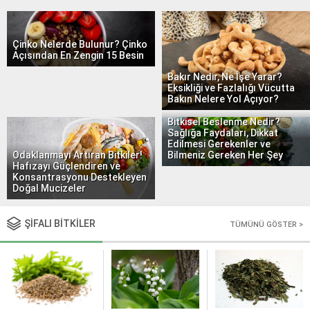
Çinko Nelerde Bulunur? Çinko
Açısından En Zengin 15 Besin
Bakır Nedir, Ne İşe Yarar?
Eksikliği ve Fazlalığı Vücutta
Bakın Nelere Yol Açıyor?
Bitkisel Beslenme Nedir?
Sağlığa Faydaları, Dikkat
Edilmesi Gerekenler ve
Bilmeniz Gereken Her Şey
Odaklanmayı Artıran Bitkiler!
Hafızayı Güçlendiren ve
Konsantrasyonu Destekleyen
Doğal Mucizeler
ŞİFALI BİTKİLER
TÜMÜNÜ GÖSTER >