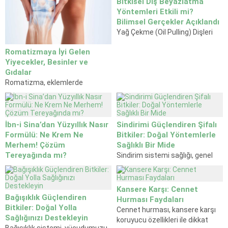
Bitkisel Diş Beyazlatma
Yöntemleri Etkili mi?
Bilimsel Gerçekler Açıklandı
Yağ Çekme (Oil Pulling) Dişleri
Beyazlatır mı?Ayurveda
Romatizmaya İyi Gelen
uygulamalarında uzun yıllardır
Yiyecekler, Besinler ve
kullanılan yağ çekme yöntemi,
Gıdalar
ağız içinde özellikle Hindistan
Romatizma, eklemlerde
cevizi yağı gibi bitkisel yağların
iltihaplanmalara yol açan yaygın
belirli bir...
bir hastalıktır. Bu durum, hareket
kabiliyetini sınırlar ve günlük
yaşamı oldukça zorlaştırır.
İbn-i Sina’dan Yüzyıllık Nasır
Sindirimi Güçlendiren Şifalı
Romatizmanın tedavisi uzun
Formülü: Ne Krem Ne
Bitkiler: Doğal Yöntemlerle
sürebilir; ancak doğru
Merhem! Çözüm
Sağlıklı Bir Mide
beslenme...
Tereyağında mı?
Sindirim sistemi sağlığı, genel
İbn-i Sina’dan Nasır İçin Tereyağı
yaşam kalitemizi doğrudan
Formülü | Doğal Nasır
etkileyen önemli bir faktördür.
Tedavisiİbn-i Sina’nın El Kanun
Modern yaşamın getirdiği stres,
Kansere Karşı: Cennet
fi't Tıbb eserinde yer alan nasır
hazır gıdalar ve düzensiz
Bağışıklık Güçlendiren
Hurması Faydaları
için tereyağı önerisi yeniden
beslenme alışkanlıkları sindirim
Bitkiler: Doğal Yolla
Cennet hurması, kansere karşı
gündemde. Nasır...
sorunlarını artırmaktadır. Neyse...
Sağlığınızı Destekleyin
koruyucu özellikleri ile dikkat