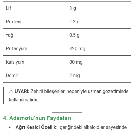
Lif
3 g
Protein
1.2 g
Yağ
0.5 g
Potasyum
320 mg
Kalsiyum
80 mg
Demir
2 mg
⚠️
UYARI:
Zehirli bileşenleri nedeniyle uzman gözetiminde
kullanılmalıdır.
4. Adamotu’nun Faydaları
Ağrı Kesici Özellik
: İçeriğindeki alkaloidler sayesinde