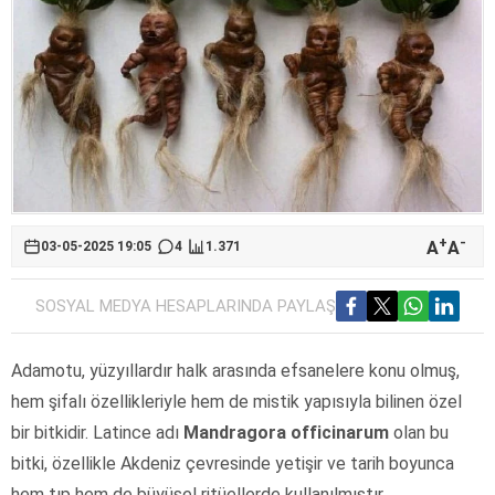
+
-
A
A
03-05-2025 19:05
4
1.371
SOSYAL MEDYA HESAPLARINDA PAYLAŞ
Adamotu, yüzyıllardır halk arasında efsanelere konu olmuş,
hem şifalı özellikleriyle hem de mistik yapısıyla bilinen özel
bir bitkidir. Latince adı
Mandragora officinarum
olan bu
bitki, özellikle Akdeniz çevresinde yetişir ve tarih boyunca
hem tıp hem de büyüsel ritüellerde kullanılmıştır.