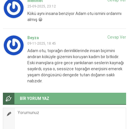
Cevap Ver
Mehmet
25-09-2025, 23:12
Kökü aynı insana benziyor Adam otu ismini ordanmı
almış 😀
Cevap Ver
Beyza
09-11-2025, 18:45
Adam otu, toprağın derinliklerinde insan biçimini
andıran köküyle gizemini koruyan kadim bir bitkidir.
Eski inanışlara göre gece yankılanan seslerin kaynağı
sayılırdı; oysa o, sessizce toprağın enerjisini emerek
yaşam döngüsünü dengede tutan doğanın saklı
nabzıdır.
BİR YORUM YAZ