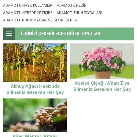
ADAMOTU NASIL KULLANILIR
ADAMOTU NEDIR
ADAMOTU NEREDE YETIŞIR?
ADAMOTU’NUN FAYDALARI
ADAMOTU’NUN KIMYASAL VE BESIN İÇERIĞI
İLGİNİZİ ÇEKEBİLECEK DİĞER KONULAR
Açelye Çiçeği: A’dan Z’ye
Akhuş Ağacı Hakkında
Bilmeniz Gereken Her Şey
Bilmeniz Gereken Her Şey
Doğanın Sessiz Şifası
Ağaç Mantarı Bitkisi