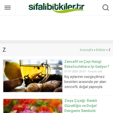
Z
Anasayfa
»
Bitkiler
»
Z
Zencefil ve Çayı Hangi
Rahatsızlıklara İyi Geliyor?
01-07-2026 20:07 -
Yorum yok
Kış aylarının vazgeçilmez
besinleri arasında yer alan
zencefil, doğal yapısıyla
bağışıklık sistemini
destekleyen bitkilerden
Zinya Çiçeği: Renkli
biridir. Özellikle mide
Güzelliğin ve Doğal
rahatsızlıkları, kas ağrıları ve
Dengenin Sembolü
mevsimsel hastalıklarda