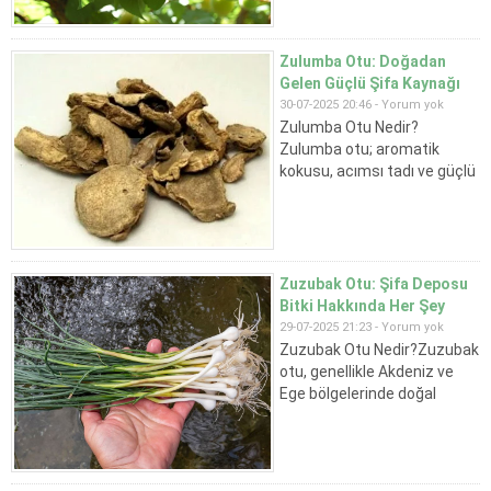
sorunun yanıtını
bulabilirsiniz.Zerdali Nedir?
Zerdali, Prunus armeniaca
Zulumba Otu: Doğadan
türüne ait kayısı türlerinden
Gelen Güçlü Şifa Kaynağı
biridir. Ancak kültür
30-07-2025 20:46 -
Yorum yok
kayısılarına göre daha küçük,
Zulumba Otu Nedir?
daha mayhoş ve genellikle
Zulumba otu; aromatik
çekirdekli...
kokusu, acımsı tadı ve güçlü
uçucu yağ içeriğiyle bilinen,
çoğunlukla alternatif tıpta
kullanılan şifalı bir bitkidir.
Halk arasında "zulumba"
adıyla bilinse de, farklı
Zuzubak Otu: Şifa Deposu
bölgelerde çeşitli adlarla da
Bitki Hakkında Her Şey
anılmaktadır. Latince ismi
29-07-2025 21:23 -
Yorum yok
kesinleşmemiş olmakla
Zuzubak Otu Nedir?Zuzubak
birlikte, bazı kaynaklarca...
otu, genellikle Akdeniz ve
Ege bölgelerinde doğal
olarak yetişen, yaprakları ve
çiçekleri ile şifalı etkiler
gösteren bir bitkidir. Latince
adı Sideritis syriaca olan bu