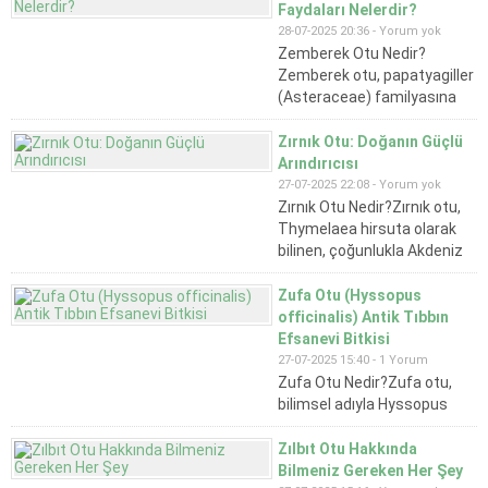
mor, turuncu gibi çeşitli
Faydaları Nelerdir?
renklere sahip gösterişli
28-07-2025 20:36 -
Yorum yok
çiçekleri ile bahçeleri
Zemberek Otu Nedir?
süsleyen zarif bir bitkidir.
Zemberek otu, papatyagiller
Bazı türlerinin kokusu
(Asteraceae) familyasına
oldukça güçlüdür ve
ait çok yıllık bir bitkidir.
aromaterapide de değerlidir.
Keskin aroması, tüylü
Zırnık Otu: Doğanın Güçlü
Yüzlerce...
yaprakları ve sarıya çalan
Arındırıcısı
çiçekleri ile tanınır. Genellikle
27-07-2025 22:08 -
Yorum yok
geleneksel tıpta sindirim
Zırnık Otu Nedir?Zırnık otu,
düzenleyici, yatıştırıcı ve gaz
Thymelaea hirsuta olarak
giderici olarak
bilinen, çoğunlukla Akdeniz
kullanılır.Nerede Yetişir?
ikliminde yetişen ve halk
Zemberek otu, genellikle
arasında "zırnık" ya da "zırnık
Zufa Otu (Hyssopus
Akdeniz ikliminin hakim
kökü" olarak adlandırılan
officinalis) Antik Tıbbın
olduğu...
tıbbi bitkilerdendir. Sert
Efsanevi Bitkisi
aroması ve acı tadı
27-07-2025 15:40 -
1 Yorum
nedeniyle doğrudan tüketimi
Zufa Otu Nedir?Zufa otu,
zor olsa da, halk arasında
bilimsel adıyla Hyssopus
çeşitli şekillerde şifa...
officinalis, ballıbabagiller
(Lamiaceae) ailesine
Zılbıt Otu Hakkında
mensup çok yıllık bir bitkidir.
Bilmeniz Gereken Her Şey