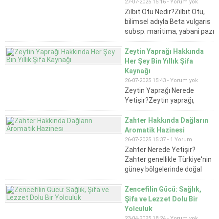
Mavi-mor renkli çiçekleri,
27-07-2025 15:16 -
Yorum yok
aromatik yaprakları ve güçlü
Zılbıt Otu Nedir?Zılbıt Otu,
kokusuyla tanınan bu bitki,
bilimsel adıyla Beta vulgaris
hem süs hem de şifa amaçlı
subsp. maritima, yabani pazı
kullanılmaktadır. Ortaçağ
olarak da bilinir. Genellikle
Avrupa’sında manastır
Karadeniz, Akdeniz ve Ege
Zeytin Yaprağı Hakkında
bahçelerinde mutlaka yer...
bölgelerinde doğal olarak
Her Şey Bin Yıllık Şifa
yetişir. Yeşil yaprakları ve
Kaynağı
hafif ekşimsi tadı ile
26-07-2025 15:43 -
Yorum yok
sofralarda da yer bulan bu
Zeytin Yaprağı Nerede
bitki, özellikle bahar
Yetişir?Zeytin yaprağı,
aylarında...
zeytin ağacının doğal
yetişme alanlarına paralel
Zahter Hakkında Dağların
olarak Akdeniz ikliminin
Aromatik Hazinesi
hakim olduğu bölgelerde
26-07-2025 15:37 -
1 Yorum
bulunur. Türkiye’de özellikle
Zahter Nerede Yetişir?
Ege, Akdeniz ve Güneydoğu
Zahter genellikle Türkiye'nin
Anadolu bölgelerinde doğal
güney bölgelerinde doğal
olarak yetişir. Ayrıca İtalya,
olarak yetişir. Özellikle Hatay,
Yunanistan, İspanya, Tunus
Gaziantep, Kilis, Mersin,
Zencefilin Gücü: Sağlık,
ve Fas gibi ülkelerde de bol...
Adana ve Osmaniye illerinde
Şifa ve Lezzet Dolu Bir
dağlık alanlarda, taşlık ve
Yolculuk
güneşli yamaçlarda bolca
23-04-2025 18:24 -
Yorum yok