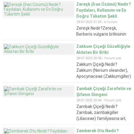
bitki, halk arasında dağ çayı
Zereşk (İran Üzümü) Nedir?
olarak da bilinir. Antioksidan
Faydaları, Kullanımı ve En
ve anti-inflamatuar
Doğru Tüketim Şekli
özellikleri sayesinde...
29-07-2025 21:09 -
6 Yorum
Zereşk Nedir?Zereşk,
Berberis vulgaris bitkisinin
meyvesidir. Kırmızı, küçük ve
çekirdekli yapısıyla dikkat
Zakkum Çiçeği Güzelliğiyle
çeker. Genellikle kurutulmuş
Aldatan Bir Bitki
olarak tüketilir ve
28-07-2025 20:58 -
Yorum yok
antioksidan içeriğiyle öne
Zakkum Çiçeği Nedir?
çıkar. Özellikle İran,
Zakkum (Nerium oleander),
Afganistan, Pakistan ve
Apocynaceae (Zakkumgiller)
Türkiye'nin bazı doğu
familyasına ait, her mevsim
bölgelerinde yaygın olarak
yeşil kalan çalı formunda,
Zambak Çiçeği Zarafetin ve
kullanılır.Zereşk Nerede
çok yıllık bir bitkidir. Genellikle
Şifanın Simgesi
Yetişir?Zereşk bitkisi, İran'ın
pembe, beyaz veya kırmızı
28-07-2025 20:44 -
Yorum yok
Horasan bölgesi...
tonlarda çiçek açan zakkum,
Zambak Çiçeği Nedir?
oldukça zehirli bir bitkidir.
Zambak, zambakgiller
Tarih boyunca hem tıbbi
(Liliaceae) familyasına ait,
hem de sembolik
soğanlı ve çok yıllık bir
anlamlarda...
bitkidir. Beyaz, sarı, pembe,
Zemberek Otu Nedir?