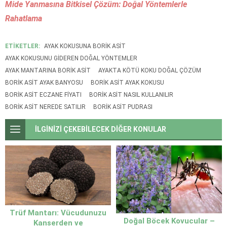
Mide Yanmasına Bitkisel Çözüm: Doğal Yöntemlerle
Rahatlama
ETİKETLER:
AYAK KOKUSUNA BORIK ASIT
AYAK KOKUSUNU GIDEREN DOĞAL YÖNTEMLER
AYAK MANTARINA BORIK ASIT
AYAKTA KÖTÜ KOKU DOĞAL ÇÖZÜM
BORIK ASIT AYAK BANYOSU
BORIK ASIT AYAK KOKUSU
BORIK ASIT ECZANE FIYATI
BORIK ASIT NASIL KULLANILIR
BORIK ASIT NEREDE SATILIR
BORIK ASIT PUDRASI
İLGİNİZİ ÇEKEBİLECEK DİĞER KONULAR
Trüf Mantarı: Vücudunuzu
Doğal Böcek Kovucular –
Kanserden ve