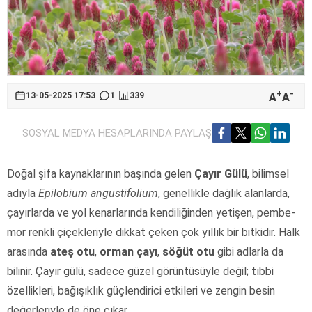
+
-
A
A
13-05-2025 17:53
1
339
SOSYAL MEDYA HESAPLARINDA PAYLAŞ
Doğal şifa kaynaklarının başında gelen
Çayır Gülü
, bilimsel
adıyla
Epilobium angustifolium
, genellikle dağlık alanlarda,
çayırlarda ve yol kenarlarında kendiliğinden yetişen, pembe-
mor renkli çiçekleriyle dikkat çeken çok yıllık bir bitkidir. Halk
arasında
ateş otu
,
orman çayı
,
söğüt otu
gibi adlarla da
bilinir. Çayır gülü, sadece güzel görüntüsüyle değil; tıbbi
özellikleri, bağışıklık güçlendirici etkileri ve zengin besin
değerleriyle de öne çıkar.