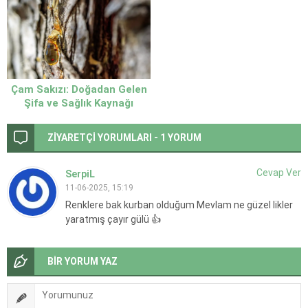
Çam Sakızı: Doğadan Gelen
Şifa ve Sağlık Kaynağı
ZİYARETÇİ YORUMLARI - 1 YORUM
Cevap Ver
SerpiL
11-06-2025, 15:19
Renklere bak kurban olduğum Mevlam ne güzel likler
yaratmış çayır gülü 👍
BİR YORUM YAZ