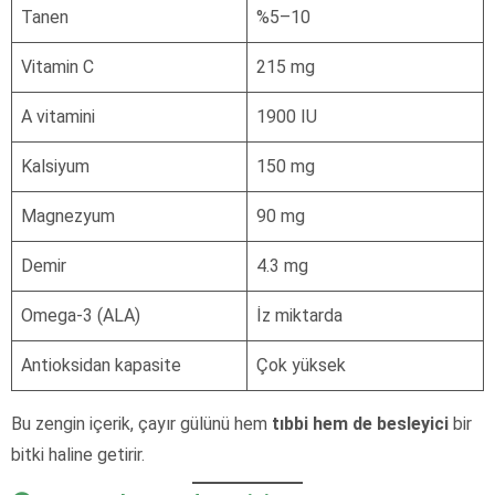
Tanen
%5–10
Vitamin C
215 mg
A vitamini
1900 IU
Kalsiyum
150 mg
Magnezyum
90 mg
Demir
4.3 mg
Omega-3 (ALA)
İz miktarda
Antioksidan kapasite
Çok yüksek
Bu zengin içerik, çayır gülünü hem
tıbbi hem de besleyici
bir
bitki haline getirir.