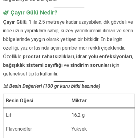
🌿 Çayır Gülü Nedir?
Çayır Gülü
, 1 ila 2.5 metreye kadar uzayabilen, dik gövdeli ve
ince uzun yapraklara sahip, kuzey yarımkürenin ılıman ve serin
bölgelerinde yaygın olarak yetişen bir bitkidir. En belirgin
özelliği, yaz ortasında açan pembe-mor renkli çiçekleridir.
Özellikle
prostat rahatsızlıkları
,
idrar yolu enfeksiyonları
,
bağışıklık sistemi zayıflığı
ve
sindirim sorunları
için
geleneksel tıpta kullanılır.
📊 Besin Değerleri (100 gr kuru bitki bazında)
Besin Öğesi
Miktar
Lif
16.2 g
Flavonoidler
Yüksek