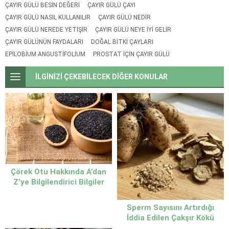
ÇAYIR GÜLÜ BESIN DEĞERI
ÇAYIR GÜLÜ ÇAYI
ÇAYIR GÜLÜ NASIL KULLANILIR
ÇAYIR GÜLÜ NEDIR
ÇAYIR GÜLÜ NEREDE YETIŞIR
ÇAYIR GÜLÜ NEYE IYI GELIR
ÇAYIR GÜLÜNÜN FAYDALARI
DOĞAL BITKI ÇAYLARI
EPILOBIUM ANGUSTIFOLIUM
PROSTAT IÇIN ÇAYIR GÜLÜ
İLGİNİZİ ÇEKEBİLECEK DİĞER KONULAR
Çörek Otu Hakkında A’dan
Z’ye Bilgilendirici Bilgiler
Sperm Sayısını Artırdığı
İddia Edilen Çakşır Kökü