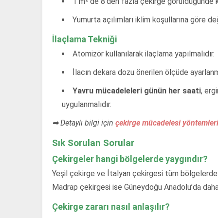
1 m²’de 8’den fazla çekirge görüldüğünde k
Yumurta açılımları iklim koşullarına göre deği
İlaçlama Tekniği
Atomizör kullanılarak ilaçlama yapılmalıdır.
İlacın dekara dozu önerilen ölçüde ayarlanm
Yavru mücadeleleri günün her saati
, erg
uygulanmalıdır.
➡ Detaylı bilgi için
çekirge mücadelesi yöntemler
Sık Sorulan Sorular
Çekirgeler hangi bölgelerde yaygındır?
Yeşil çekirge ve İtalyan çekirgesi tüm bölgelerd
Madrap çekirgesi ise Güneydoğu Anadolu’da daha 
Çekirge zararı nasıl anlaşılır?