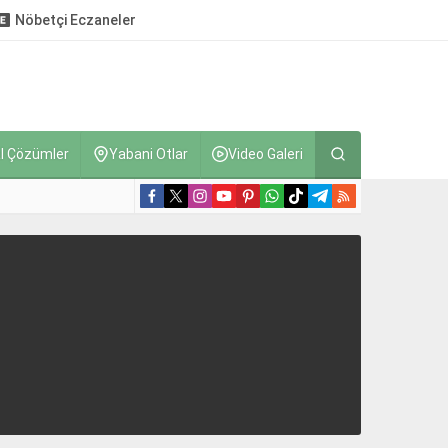
Nöbetçi Eczaneler
l Çözümler
Yabani Otlar
Video Galeri