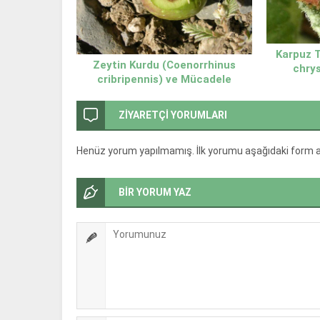
Karpuz T
Zeytin Kurdu (Coenorrhinus
chrys
cribripennis) ve Mücadele
Müc
Yöntemleri
ZİYARETÇİ YORUMLARI
Henüz yorum yapılmamış. İlk yorumu aşağıdaki form arac
BİR YORUM YAZ