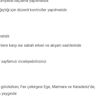
imyasal ilaçlama yapılmalıdır.
ştiği için düzenli kontroller yapılmalıdır.
alıdır.
inlere karşı ise sabah erken ve akşam saatlerinde
i
sayfamızı inceleyebilirsiniz.
e görülürken, Fas çekirgesi Ege, Marmara ve Karadeniz’de,
yaygındır.