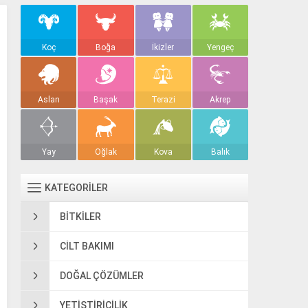
Koç
Boğa
İkizler
Yengeç
Aslan
Başak
Terazi
Akrep
Yay
Oğlak
Kova
Balık
KATEGORİLER
BITKILER
CILT BAKIMI
DOĞAL ÇÖZÜMLER
YETIŞTIRICILIK