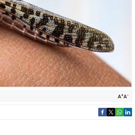
+
-
A
A