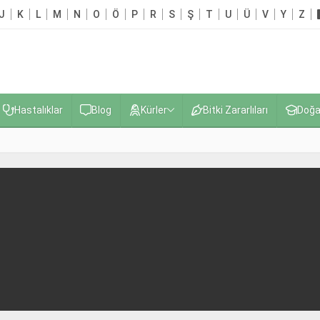
J
K
L
M
N
O
Ö
P
R
S
Ş
T
U
Ü
V
Y
Z
Hastalıklar
Blog
Kürler
Bitki Zararlıları
Doğa