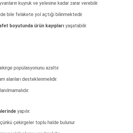
anların kuyruk ve yelesine kadar zarar verebilir.
nde bile felakete yol açtığı bilinmektedir.
afet boyutunda ürün kayıpları
yaşatabilir.
çekirge popülasyonunu azaltır.
m alanları desteklenmelidir.
lanılmamalıdır.
lerinde
yapılır.
çünkü çekirgeler toplu halde bulunur.