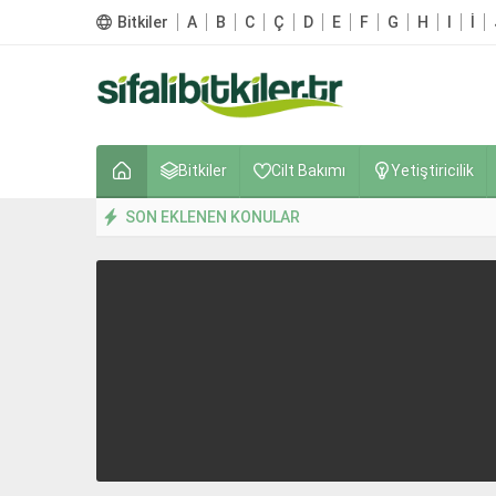
Bitkiler
A
B
C
Ç
D
E
F
G
H
I
İ
Bitkiler
Cilt Bakımı
Yetiştiricilik
SON EKLENEN KONULAR