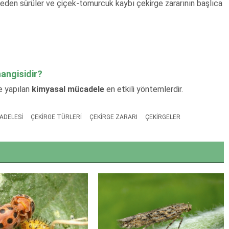
ç eden sürüler ve çiçek-tomurcuk kaybı çekirge zararının başlıca
angisidir?
e yapılan
kimyasal mücadele
en etkili yöntemlerdir.
ADELESI
ÇEKIRGE TÜRLERI
ÇEKIRGE ZARARI
ÇEKIRGELER