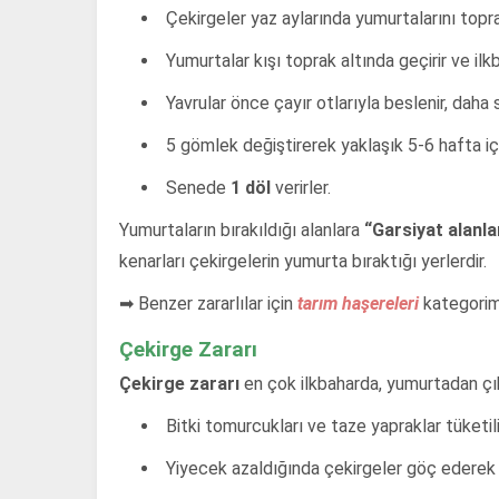
Çekirgeler yaz aylarında yumurtalarını topra
Yumurtalar kışı toprak altında geçirir ve ilkb
Yavrular önce çayır otlarıyla beslenir, daha s
5 gömlek değiştirerek yaklaşık 5-6 hafta içi
Senede
1 döl
verirler.
Yumurtaların bırakıldığı alanlara
“Garsiyat alanla
kenarları çekirgelerin yumurta bıraktığı yerlerdir.
➡ Benzer zararlılar için
tarım haşereleri
kategorimi
Çekirge Zararı
Çekirge zararı
en çok ilkbaharda, yumurtadan çıka
Bitki tomurcukları ve taze yapraklar tüketili
Yiyecek azaldığında çekirgeler göç ederek t