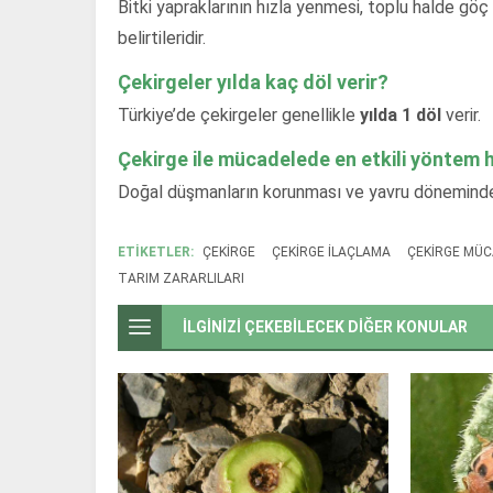
Bitki yapraklarının hızla yenmesi, toplu halde gö
belirtileridir.
Çekirgeler yılda kaç döl verir?
Türkiye’de çekirgeler genellikle
yılda 1 döl
verir.
Çekirge ile mücadelede en etkili yöntem h
Doğal düşmanların korunması ve yavru dönemind
ETİKETLER:
ÇEKIRGE
ÇEKIRGE ILAÇLAMA
ÇEKIRGE MÜC
TARIM ZARARLILARI
İLGİNİZİ ÇEKEBİLECEK DİĞER KONULAR