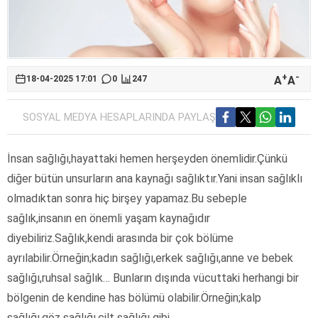
+
-
A
A
18-04-2025 17:01
0
247
SOSYAL MEDYA HESAPLARINDA PAYLAŞ
İnsan sağlığı,hayattaki hemen herşeyden önemlidir.Çünkü
diğer bütün unsurların ana kaynağı sağlıktır.Yani insan sağlıklı
olmadıktan sonra hiç birşey yapamaz.Bu sebeple
sağlık,insanın en önemli yaşam kaynağıdır
diyebiliriz.Sağlık,kendi arasında bir çok bölüme
ayrılabilir.Örneğin;kadın sağlığı,erkek sağlığı,anne ve bebek
sağlığı,ruhsal sağlık… Bunların dışında vücuttaki herhangi bir
bölgenin de kendine has bölümü olabilir.Örneğin;kalp
sağlığı,göz sağlığı,cilt sağlığı gibi…