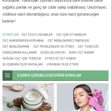
korunabilir. Yukarıdaki tüyoları hayatınıza dahil ederek daha
sağlıklı, parlak ve genç bir cilde sahip olabilirsiniz. Unutmayın;
cildinize nasıl davrandığınız, onun size nasıl görüneceğini
belirler!
ETİKETLER:
CILT DOSTU BESINLER
CILT IÇIN VITAMINLER
CILT KANSERINDEN KORUNMA
CILT NEMLENDIRICI ÖNERILERI
CILT NEMLENDIRME
CILT PROBLEMLERI VE STRES
CILT TEMIZLIĞI
GÜNEŞ KREMI KULLANIMI
GÜZELLIK UYKUSU
KURU CILT BAKIMI
SAĞLIKLI CILT IÇIN TEMIZLIK
STRES VE CILT ILIŞKISI
SU IÇMENIN CILDE FAYDALARI
UYKUNUN CILDE ETKISI
İLGİNİZİ ÇEKEBİLECEK DİĞER KONULAR