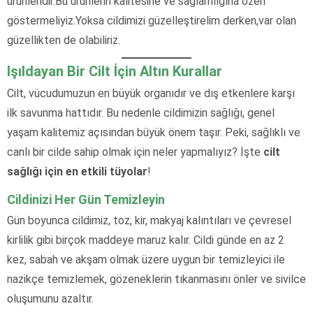
ürünleridir.Bu ürünlerin kalitesine ve sağlamlığına özen
göstermeliyiz.Yoksa cildimizi güzelleştirelim derken,var olan
güzellikten de olabiliriz.
Işıldayan Bir Cilt İçin Altın Kurallar
Cilt, vücudumuzun en büyük organıdır ve dış etkenlere karşı
ilk savunma hattıdır. Bu nedenle cildimizin sağlığı, genel
yaşam kalitemiz açısından büyük önem taşır. Peki, sağlıklı ve
canlı bir cilde sahip olmak için neler yapmalıyız? İşte
cilt
sağlığı için en etkili tüyolar
!
Cildinizi Her Gün Temizleyin
Gün boyunca cildimiz, toz, kir, makyaj kalıntıları ve çevresel
kirlilik gibi birçok maddeye maruz kalır. Cildi günde en az 2
kez, sabah ve akşam olmak üzere uygun bir temizleyici ile
nazikçe temizlemek, gözeneklerin tıkanmasını önler ve sivilce
oluşumunu azaltır.