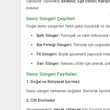
canlısıdır. Genellikle
Akdeniz
,
Ege Denizi
,
Karayi
bulunur.
Deniz Süngeri Çeşitleri
Doğal deniz süngerleri farklı şekil, büyüklük ve dok
İpek Sünger:
Yumuşak ve narin dokusuyla ö
Bal Peteği Süngeri:
Temizlik için uygundur
Fil Süngeri:
Büyük gözenekli yapısıyla masa
Sarı Sünger:
Hassas ciltler için önerilir, ç
Deniz Süngeri Faydaları
1. Doğal ve Kimyasal İçermez
Deniz süngeri tamamen doğaldır. Sentetik temizli
2. Cilt Dostudur
Hipoalerjeniktir,
alerjik ciltlerde
bile güvenle kulla