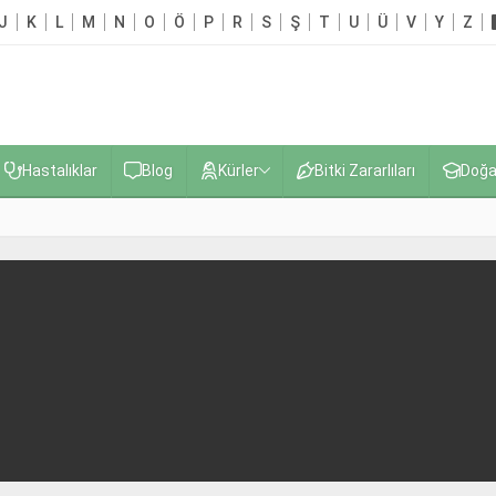
J
K
L
M
N
O
Ö
P
R
S
Ş
T
U
Ü
V
Y
Z
Hastalıklar
Blog
Kürler
Bitki Zararlıları
Doğa