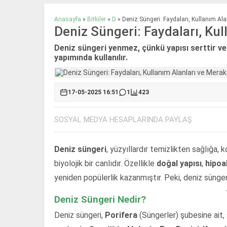
Anasayfa
»
Bitkiler
»
D
»
Deniz Süngeri: Faydaları, Kullanım Ala
Deniz Süngeri: Faydaları, Kul
Deniz süngeri yenmez, çünkü yapısı serttir ve 
yapımında kullanılır.
17-05-2025 16:51
1
423
SOSYAL MEDYA HESAPLARINDA PAYLAŞ
Deniz süngeri
, yüzyıllardır temizlikten sağlığa,
biyolojik bir canlıdır. Özellikle
doğal yapısı
,
hipoal
yeniden popülerlik kazanmıştır. Peki, deniz süngeri
Deniz Süngeri Nedir?
Deniz süngeri,
Porifera
(Süngerler) şubesine ait, 