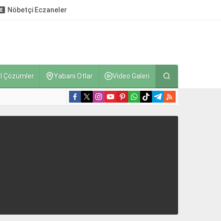
Nöbetçi Eczaneler
l Çözümler
Yabani Otlar
Video Galeri