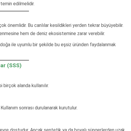
emin edilmelidir.
ok önemlidir. Bu canlılar kesildikleri yerden tekrar büyüyebilir.
kenmesine hem de deniz ekosistemine zarar verebilir.
doğa ile uyumlu bir şekilde bu eşsiz üründen faydalanmak
lar (SSS)
i birçok alanda kullanılır.
. Kullanım sonrası durulanarak kurutulur.
 çevre dostudur. Ancak sentetik ya da boyalı süngerlerden uzak