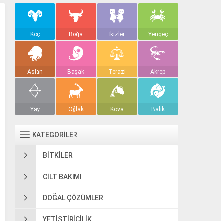
Koç
Boğa
İkizler
Yengeç
Aslan
Başak
Terazi
Akrep
Yay
Oğlak
Kova
Balık
KATEGORİLER
BITKILER
CILT BAKIMI
DOĞAL ÇÖZÜMLER
YETIŞTIRICILIK