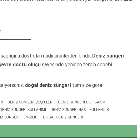
.
ağlığına dost olan nadir ürünlerden biridir.
Deniz süngeri
çevre dostu oluşu
sayesinde yeniden tercih sebebi
arıyorsanız,
doğal deniz süngeri
tam size göre!
RI
DENIZ SÜNGERI ÇEŞITLERI
DENIZ SÜNGERI CILT BAKIMI
DENIZ SÜNGERI KULLANIMI
DENIZ SÜNGERI NASIL KULLANILIR
IZ SÜNGERI TEMIZLIĞI
DOĞAL DENIZ SÜNGERI