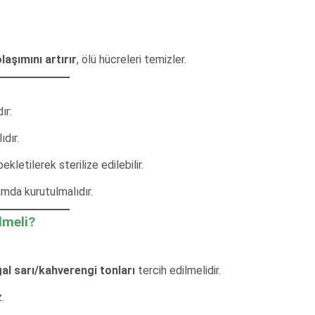
laşımını artırır
, ölü hücreleri temizler.
ır:
ıdır.
kletilerek sterilize edilebilir.
amda kurutulmalıdır.
lmeli?
al sarı/kahverengi tonları
tercih edilmelidir.
.