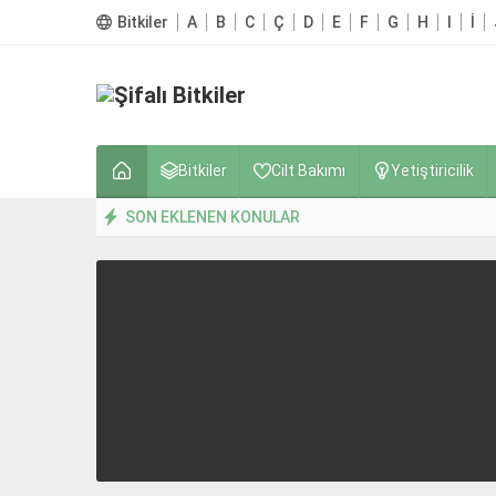
Bitkiler
A
B
C
Ç
D
E
F
G
H
I
İ
Bitkiler
Cilt Bakımı
Yetiştiricilik
SON EKLENEN KONULAR