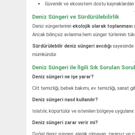
Güvenilir ve ekosistem dostu kaynaklardan t
Deniz Süngeri ve Sürdürülebilirlik
Deniz süngerlerinin
ekolojik olarak toplanması
ç
Ancak bilinçsiz avlanma hem sünger türlerinin tü
Sürdürülebilir deniz süngeri avcılığı
sayesinde 
mümkündür.
Deniz Süngeri ile İlgili Sık Sorulan Soru
Deniz süngeri ne işe yarar?
Cilt temizliği, bebek bakımı, ev temizliği, sanat gib
Deniz süngeri nasıl kullanılır?
Islatılır, köpürtülür ve istenilen bölgeye uygulanır
Deniz süngeri zarar verir mi?
Doğal deniz süngeri, alerjik olmayan, zararsız ve