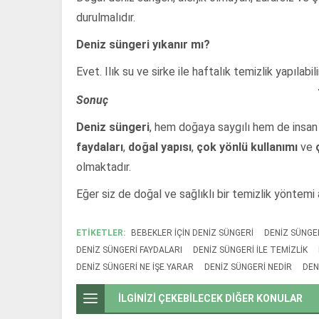
durulmalıdır.
Deniz süngeri yıkanır mı?
Evet. Ilık su ve sirke ile haftalık temizlik yapılabilir
Sonuç
Deniz süngeri
, hem doğaya saygılı hem de insan s
faydaları
,
doğal yapısı
,
çok yönlü kullanımı
ve
olmaktadır.
Eğer siz de doğal ve sağlıklı bir temizlik yöntemi 
ETİKETLER:
BEBEKLER IÇIN DENIZ SÜNGERI
DENIZ SÜNGE
DENIZ SÜNGERI FAYDALARI
DENIZ SÜNGERI ILE TEMIZLIK
DENIZ SÜNGERI NE IŞE YARAR
DENIZ SÜNGERI NEDIR
DEN
İLGİNİZİ ÇEKEBİLECEK DİĞER KONULAR