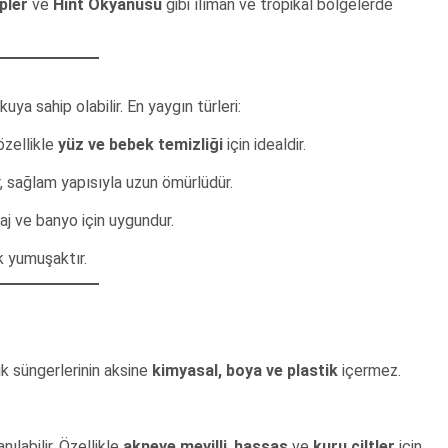
pler
ve
Hint Okyanusu
gibi ılıman ve tropikal bölgelerde
uya sahip olabilir. En yaygın türleri:
zellikle
yüz ve bebek temizliği
için idealdir.
, sağlam yapısıyla uzun ömürlüdür.
j ve banyo için uygundur.
ok yumuşaktır.
k süngerlerinin aksine
kimyasal, boya ve plastik
içermez.
nılabilir. Özellikle
akneye meyilli
,
hassas
ve
kuru ciltler
için