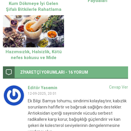
Faydaları
Kum Dökmeye İyi Gelen
Şifalı Bitkilerle Rahatlama
Yöntemleri
Hazımsızlık, Halsizlik, Kötü
nefes kokusu ve Mide
bulantısına Bitkisel Çözüm
ZİYARETÇİ YORUMLARI - 16 YORUM
Cevap Ver
Editör Yasemin
12-09-2025, 20:01
Ek Bilgi: Bamya tohumu, sindirimi kolaylaştırır, kabızlık
sorunlarını hafifletir ve bağırsak sağlığını destekler.
Antioksidan içeriği sayesinde vücudu serbest
radikallere karşı korur, bağışıklığı güçlendirir ve kan
şekeri ile kolesterol seviyelerinin dengelenmesine