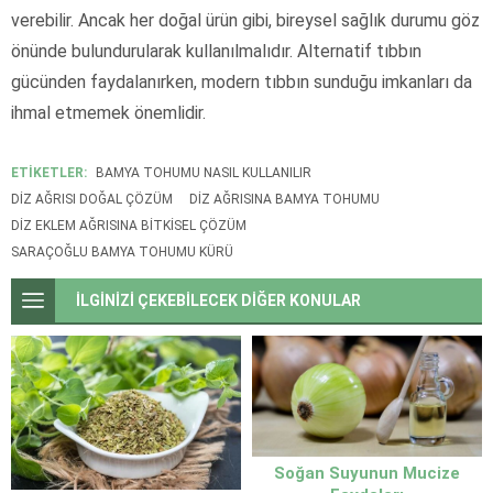
verebilir. Ancak her doğal ürün gibi, bireysel sağlık durumu göz
önünde bulundurularak kullanılmalıdır. Alternatif tıbbın
gücünden faydalanırken, modern tıbbın sunduğu imkanları da
ihmal etmemek önemlidir.
ETİKETLER:
BAMYA TOHUMU NASIL KULLANILIR
DIZ AĞRISI DOĞAL ÇÖZÜM
DIZ AĞRISINA BAMYA TOHUMU
DIZ EKLEM AĞRISINA BITKISEL ÇÖZÜM
SARAÇOĞLU BAMYA TOHUMU KÜRÜ
İLGİNİZİ ÇEKEBİLECEK DİĞER KONULAR
Soğan Suyunun Mucize