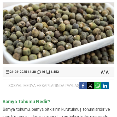
+
-
A
A
24-04-2025 14:38
16
1.453
SOSYAL MEDYA HESAPLARINDA PAYLAŞ
Bamya Tohumu Nedir?
Bamya tohumu, bamya bitkisinin kurutulmuş tohumlarıdır ve
içerdiği zengin vitamin, mineral ve antioksidanlar sayesinde