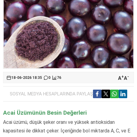
+
-
A
A
18-06-2026 18:35
0
76
SOSYAL MEDYA HESAPLARINDA PAYLAŞ
Acai Üzümünün Besin Değerleri
Acai üzümü, düşük şeker oranı ve yüksek antioksidan
kapasitesi ile dikkat çeker. İçeriğinde bol miktarda A, C, ve E