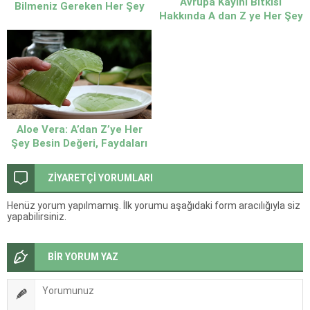
Avrupa Kayını Bitkisi
Bilmeniz Gereken Her Şey
Hakkında A dan Z ye Her Şey
Doğanın Sessiz Şifası
Aloe Vera: A’dan Z’ye Her
Şey Besin Değeri, Faydaları
ve Kullanım Alanları
ZİYARETÇİ YORUMLARI
Henüz yorum yapılmamış. İlk yorumu aşağıdaki form aracılığıyla siz
yapabilirsiniz.
BİR YORUM YAZ