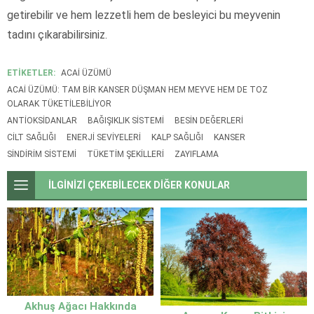
getirebilir ve hem lezzetli hem de besleyici bu meyvenin
tadını çıkarabilirsiniz.
ETİKETLER:
ACAI ÜZÜMÜ
ACAI ÜZÜMÜ: TAM BIR KANSER DÜŞMAN HEM MEYVE HEM DE TOZ
OLARAK TÜKETILEBILIYOR
ANTIOKSIDANLAR
BAĞIŞIKLIK SISTEMI
BESIN DEĞERLERI
CILT SAĞLIĞI
ENERJI SEVIYELERI
KALP SAĞLIĞI
KANSER
SINDIRIM SISTEMI
TÜKETIM ŞEKILLERI
ZAYIFLAMA
İLGİNİZİ ÇEKEBİLECEK DİĞER KONULAR
Akhuş Ağacı Hakkında