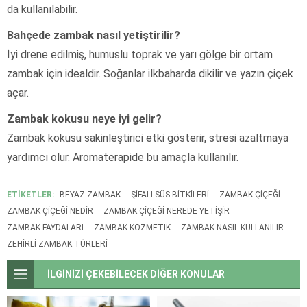
da kullanılabilir.
Bahçede zambak nasıl yetiştirilir?
İyi drene edilmiş, humuslu toprak ve yarı gölge bir ortam
zambak için idealdir. Soğanlar ilkbaharda dikilir ve yazın çiçek
açar.
Zambak kokusu neye iyi gelir?
Zambak kokusu sakinleştirici etki gösterir, stresi azaltmaya
yardımcı olur. Aromaterapide bu amaçla kullanılır.
ETİKETLER:
BEYAZ ZAMBAK
ŞIFALI SÜS BITKILERI
ZAMBAK ÇIÇEĞI
ZAMBAK ÇIÇEĞI NEDIR
ZAMBAK ÇIÇEĞI NEREDE YETIŞIR
ZAMBAK FAYDALARI
ZAMBAK KOZMETIK
ZAMBAK NASIL KULLANILIR
ZEHIRLI ZAMBAK TÜRLERI
İLGİNİZİ ÇEKEBİLECEK DİĞER KONULAR