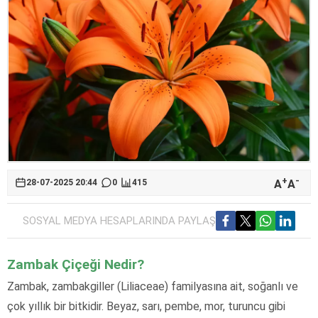
+
-
A
A
28-07-2025 20:44
0
415
SOSYAL MEDYA HESAPLARINDA PAYLAŞ
Zambak Çiçeği Nedir?
Zambak, zambakgiller (Liliaceae) familyasına ait, soğanlı ve
çok yıllık bir bitkidir. Beyaz, sarı, pembe, mor, turuncu gibi