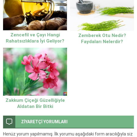
Zencefil ve Çayı Hangi
Zemberek Otu Nedir?
Rahatsızlıklara İyi Geliyor?
Faydaları Nelerdir?
Zakkum Çiçeği Güzelliğiyle
Aldatan Bir Bitki
ZİYARETÇİ YORUMLARI
Henüz yorum yapılmamış. İlk yorumu aşağıdaki form aracılığıyla siz