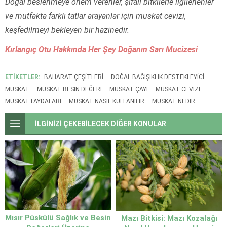
Doğal beslenmeye önem verenler, şifalı bitkilerle ilgilenenler
ve mutfakta farklı tatlar arayanlar için muskat cevizi,
keşfedilmeyi bekleyen bir hazinedir.
Kırlangıç Otu Hakkında Her Şey Doğanın Sarı Mucizesi
ETİKETLER:
BAHARAT ÇEŞITLERI
DOĞAL BAĞIŞIKLIK DESTEKLEYICI
MUSKAT
MUSKAT BESIN DEĞERI
MUSKAT ÇAYI
MUSKAT CEVIZI
MUSKAT FAYDALARI
MUSKAT NASIL KULLANILIR
MUSKAT NEDIR
İLGİNİZİ ÇEKEBİLECEK DİĞER KONULAR
Mısır Püskülü Sağlık ve Besin
Mazı Bitkisi: Mazı Kozalağı