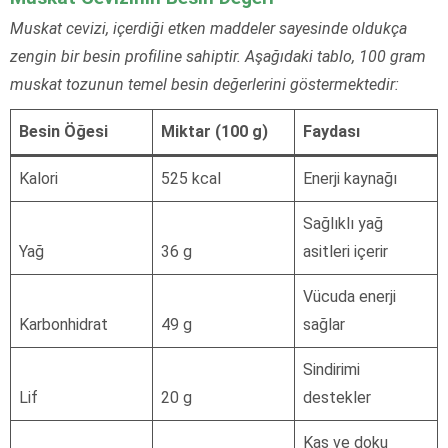
Muskat cevizi, içerdiği etken maddeler sayesinde oldukça
zengin bir besin profiline sahiptir. Aşağıdaki tablo, 100 gram
muskat tozunun temel besin değerlerini göstermektedir:
Besin Öğesi
Miktar (100 g)
Faydası
Kalori
525 kcal
Enerji kaynağı
Sağlıklı yağ
Yağ
36 g
asitleri içerir
Vücuda enerji
Karbonhidrat
49 g
sağlar
Sindirimi
Lif
20 g
destekler
Kas ve doku