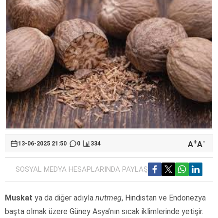
+
-
A
A
13-06-2025 21:50
0
334
SOSYAL MEDYA HESAPLARINDA PAYLAŞ
Muskat
ya da diğer adıyla
nutmeg
, Hindistan ve Endonezya
başta olmak üzere Güney Asya’nın sıcak iklimlerinde yetişir.