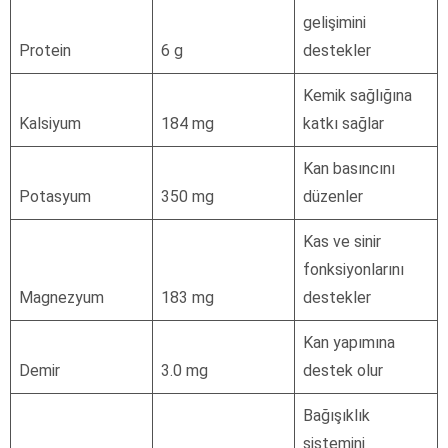
gelişimini
Protein
6 g
destekler
Kemik sağlığına
Kalsiyum
184 mg
katkı sağlar
Kan basıncını
Potasyum
350 mg
düzenler
Kas ve sinir
fonksiyonlarını
Magnezyum
183 mg
destekler
Kan yapımına
Demir
3.0 mg
destek olur
Bağışıklık
sistemini