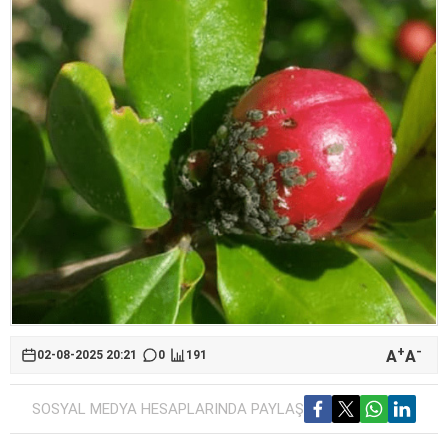
+
-
A
A
02-08-2025 20:21
0
191
SOSYAL MEDYA HESAPLARINDA PAYLAŞ