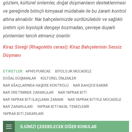
gözlem, kültürel önlemler, doğal düşmanların desteklenmesi
ve gereğinde bilinçli kimyasal müdahale ile bu zararlı kontrol
altına alınabilir. Nar bahçelerinizde sürdürülebilir ve sağlıklı
üretim için biyolojik dengeyi bozmadan, çevreye duyarlı
yöntemleri tercih etmeniz önerilir.
Kiraz Sineği (Rhagoletis cerasi): Kiraz Bahçelerinin Sessiz
Düşmanı
ETİKETLER:
APHIS PUNICAE
BIYOLOJIK MÜCADELE
DOĞAL DÜŞMANLAR
KÜLTÜREL ÖNLEMLER
NAR AĞAÇLARINDA HAŞERE KONTROLÜ
NAR BAHÇESI BAKIMI
NAR ÜRETIMINDE ZARARLILAR
NAR YAPRAK BITI
NAR YAPRAK BITI ILAÇLAMA ZAMANI
NAR YAPRAK BITIYLE MÜCADELE
NAR ZARARLILARI
YAPRAK BITI NASIL TEMIZLENIR
YAPRAK BITI ZARARLARI
İLGİNİZİ ÇEKEBİLECEK DİĞER KONULAR