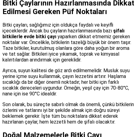
Bitki Çaylarının Hazırlanmasında Dikkat
Edilmesi Gereken Püf Noktaları
Bitki çayları, sağlığımız için oldukça faydalı ve keyifli
içeceklerdir. Ancak bu çayların hazırlanmasında bazı
şifalı
bitkilerle evde bitki çayı
yaparken dikkat etmemiz gereken
noktalar var. Öncelikle, bitkilerin tazeliği büyük bir önem taşır.
Taze bitkiler, kurutulmuş olanlara göre daha yoğun bir aroma
ve tat sağlar. Bitkileri iyice yıkamak, toprak ve kimyasal
kalıntılardan arındırmak için gereklidir.
Ayrıca, suyun kalitesi de göz ardı edilmemelidir. Musluk suyu
yerine içme suyu kullanmak, çayın lezzetini artırır. Haşlama
sıcaklığı da bir diğer önemli noktadır; her bitki için farklı
sıcaklık dereceleri uygundur. Örneğin, yeşil çay için 70-80°C,
nane için ise 90°C idealdir.
Son olarak, bu süreçte sabırlı olmak da önemli, çünkü bitkilerin
özlerini ve tatlarını iyi bir şekilde almak için doğru süreyi
beklemek gerekir. İşte tüm bu noktalara dikkat ederek
hazırlanan çaylar, hem lezzetli hem de şifalı olacaktır.
Doğal Malzemelerle Bitki Çayı