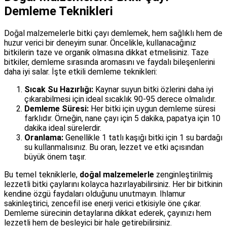
Demleme Teknikleri
Doğal malzemelerle bitki çayı demlemek, hem sağlıklı hem de
huzur verici bir deneyim sunar. Öncelikle, kullanacağınız
bitkilerin taze ve organik olmasına dikkat etmelisiniz. Taze
bitkiler, demleme sırasında aromasını ve faydalı bileşenlerini
daha iyi salar. İşte etkili demleme teknikleri:
Sıcak Su Hazırlığı:
Kaynar suyun bitki özlerini daha iyi
çıkarabilmesi için ideal sıcaklık 90-95 derece olmalıdır.
Demleme Süresi:
Her bitki için uygun demleme süresi
farklıdır. Örneğin, nane çayı için 5 dakika, papatya için 10
dakika ideal sürelerdir.
Oranlama:
Genellikle 1 tatlı kaşığı bitki için 1 su bardağı
su kullanmalısınız. Bu oran, lezzet ve etki açısından
büyük önem taşır.
Bu temel tekniklerle,
doğal malzemelerle
zenginleştirilmiş
lezzetli bitki çaylarını kolayca hazırlayabilirsiniz. Her bir bitkinin
kendine özgü faydaları olduğunu unutmayın. Ihlamur
sakinleştirici, zencefil ise enerji verici etkisiyle öne çıkar.
Demleme sürecinin detaylarına dikkat ederek, çayınızı hem
lezzetli hem de besleyici bir hale getirebilirsiniz.