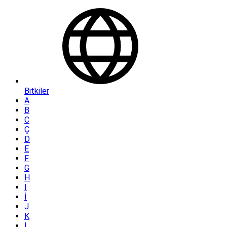
Bitkiler
A
B
C
Ç
D
E
F
G
H
I
İ
J
K
L