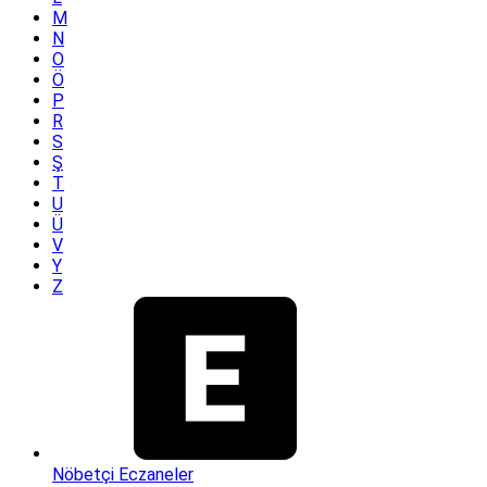
M
N
O
Ö
P
R
S
Ş
T
U
Ü
V
Y
Z
Nöbetçi Eczaneler