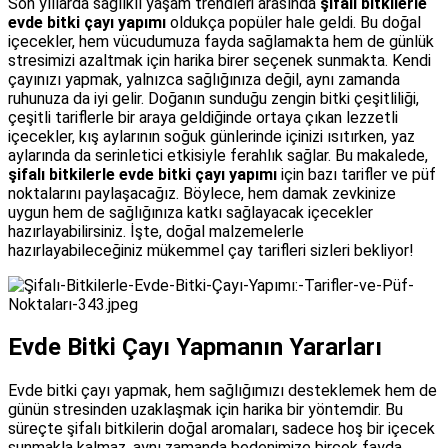
Son yıllarda sağlıklı yaşam trendleri arasında
şifalı bitkilerle
evde bitki çayı yapımı
oldukça popüler hale geldi. Bu doğal
içecekler, hem vücudumuza fayda sağlamakta hem de günlük
stresimizi azaltmak için harika birer seçenek sunmakta. Kendi
çayınızı yapmak, yalnızca sağlığınıza değil, aynı zamanda
ruhunuza da iyi gelir. Doğanın sunduğu zengin bitki çeşitliliği,
çeşitli tariflerle bir araya geldiğinde ortaya çıkan lezzetli
içecekler, kış aylarının soğuk günlerinde içinizi ısıtırken, yaz
aylarında da serinletici etkisiyle ferahlık sağlar. Bu makalede,
şifalı bitkilerle evde bitki çayı yapımı
için bazı tarifler ve püf
noktalarını paylaşacağız. Böylece, hem damak zevkinize
uygun hem de sağlığınıza katkı sağlayacak içecekler
hazırlayabilirsiniz. İşte, doğal malzemelerle
hazırlayabileceğiniz mükemmel çay tarifleri sizleri bekliyor!
Evde Bitki Çayı Yapmanın Yararları
Evde bitki çayı yapmak, hem sağlığımızı desteklemek hem de
günün stresinden uzaklaşmak için harika bir yöntemdir. Bu
süreçte şifalı bitkilerin doğal aromaları, sadece hoş bir içecek
sunmakla kalmaz, aynı zamanda bedenimize birçok fayda