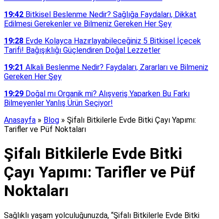
19:42
Bitkisel Beslenme Nedir? Sağlığa Faydaları, Dikkat
Edilmesi Gerekenler ve Bilmeniz Gereken Her Şey
19:28
Evde Kolayca Hazırlayabileceğiniz 5 Bitkisel İçecek
Tarifi! Bağışıklığı Güçlendiren Doğal Lezzetler
19:21
Alkali Beslenme Nedir? Faydaları, Zararları ve Bilmeniz
Gereken Her Şey
19:29
Doğal mı Organik mi? Alışveriş Yaparken Bu Farkı
Bilmeyenler Yanlış Ürün Seçiyor!
Anasayfa
»
Blog
»
Şifalı Bitkilerle Evde Bitki Çayı Yapımı:
Tarifler ve Püf Noktaları
Şifalı Bitkilerle Evde Bitki
Çayı Yapımı: Tarifler ve Püf
Noktaları
Sağlıklı yaşam yolculuğunuzda, “Şifalı Bitkilerle Evde Bitki