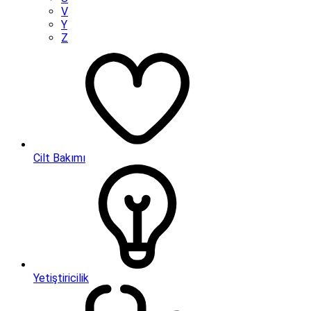
V
Y
Z
Cilt Bakımı
Yetiştiricilik