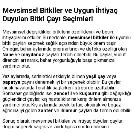
Mevsimsel Bitkiler ve Uygun İhtiyaç
Duyulan Bitki Çayı Seçimleri
Mevsimsel değişiklikler, bitkilerin özelliklerini ve besin
ihtiyaçlarını etkiler. Bu nedenle,
mevsimsel bitkiler
ile uyumlu
bitki çayları seçmek sağlık açısından büyük önem taşır.
Örneğin, bahar aylarında enerji artırıcı ve detoks özelliği olan
Nane
ve
maydanoz
çayları tercih edilebilir. Bu çaylar, vücut
direncini artırarak, bahar yorgunluğuyla başa çıkmanıza
yardımcı olur.
Yaz aylarında, serinletici etkisiyle bilinen
yeşil çay
veya
papatya
çayını denemek iyi bir seçenek olabilir. Bu çaylar,
sıcak havalarda ferahlık sağlarken, stresi de azaltabilir.
Sonbahar geldiğinde ise,
zencefil
ve
kuşburnu
gibi bağışıklığı
güçlendirici çaylar, kış hastalıklarına karşı önlem almanıza
yardımcı olur. Kış aylarında sıcak tutan, öksürük ve boğaz
ağrısına iyi gelen
zahter
ve
ıhlamur
çayları da tercih edilebilir.
Sonuç olarak, mevsimsel bitkileri ve ihtiyaç duyulan çayları
doğru seçerek sağlık ve zindeliğinizi sürdürebilirsiniz.