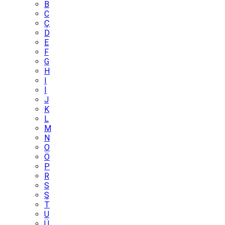
B
C
Ç
D
E
F
G
H
I
İ
J
K
L
M
N
O
Ö
P
R
S
Ş
T
U
Ü