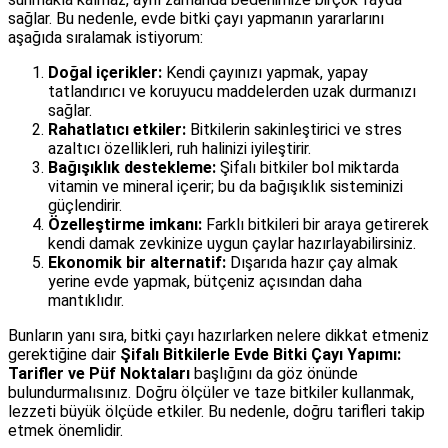
sağlar. Bu nedenle, evde bitki çayı yapmanın yararlarını
aşağıda sıralamak istiyorum:
Doğal içerikler:
Kendi çayınızı yapmak, yapay
tatlandırıcı ve koruyucu maddelerden uzak durmanızı
sağlar.
Rahatlatıcı etkiler:
Bitkilerin sakinleştirici ve stres
azaltıcı özellikleri, ruh halinizi iyileştirir.
Bağışıklık destekleme:
Şifalı bitkiler bol miktarda
vitamin ve mineral içerir; bu da bağışıklık sisteminizi
güçlendirir.
Özelleştirme imkanı:
Farklı bitkileri bir araya getirerek
kendi damak zevkinize uygun çaylar hazırlayabilirsiniz.
Ekonomik bir alternatif:
Dışarıda hazır çay almak
yerine evde yapmak, bütçeniz açısından daha
mantıklıdır.
Bunların yanı sıra, bitki çayı hazırlarken nelere dikkat etmeniz
gerektiğine dair
Şifalı Bitkilerle Evde Bitki Çayı Yapımı:
Tarifler ve Püf Noktaları
başlığını da göz önünde
bulundurmalısınız. Doğru ölçüler ve taze bitkiler kullanmak,
lezzeti büyük ölçüde etkiler. Bu nedenle, doğru tarifleri takip
etmek önemlidir.