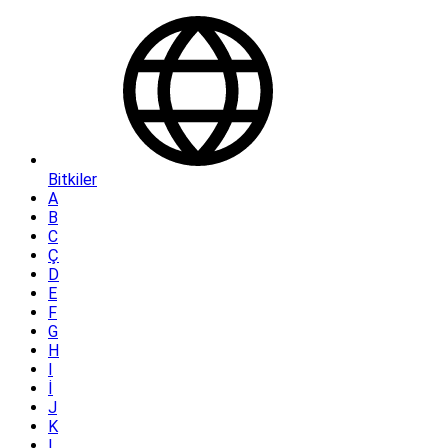
Bitkiler
A
B
C
Ç
D
E
F
G
H
I
İ
J
K
L