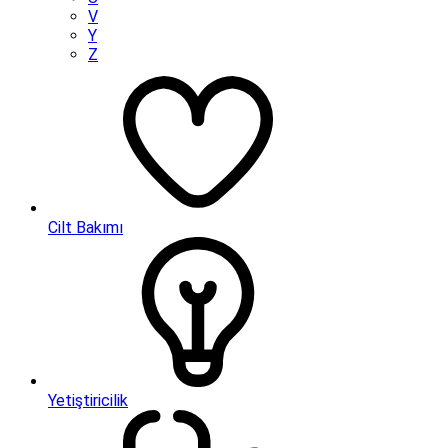
V
Y
Z
Cilt Bakımı
Yetiştiricilik