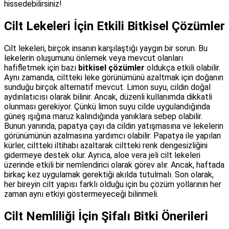
hissedebilirsiniz!
Cilt Lekeleri İçin Etkili Bitkisel Çözümler
Cilt lekeleri, birçok insanın karşılaştığı yaygın bir sorun. Bu
lekelerin oluşumunu önlemek veya mevcut olanları
hafifletmek için bazı
bitkisel çözümler
oldukça etkili olabilir.
Aynı zamanda, ciltteki leke görünümünü azaltmak için doğanın
sunduğu birçok alternatif mevcut. Limon suyu, cildin doğal
aydınlatıcısı olarak bilinir. Ancak, düzenli kullanımda dikkatli
olunması gerekiyor. Çünkü limon suyu cilde uygulandığında
güneş ışığına maruz kalındığında yanıklara sebep olabilir.
Bunun yanında, papatya çayı da cildin yatışmasına ve lekelerin
görünümünün azalmasına yardımcı olabilir. Papatya ile yapılan
kürler, ciltteki iltihabı azaltarak ciltteki renk dengesizliğini
gidermeye destek olur. Ayrıca, aloe vera jeli cilt lekeleri
üzerinde etkili bir nemlendirici olarak görev alır. Ancak, haftada
birkaç kez uygulamak gerektiği akılda tutulmalı. Son olarak,
her bireyin cilt yapısı farklı olduğu için bu çözüm yollarının her
zaman aynı etkiyi göstermeyeceği bilinmeli.
Cilt Nemliliği İçin Şifalı Bitki Önerileri