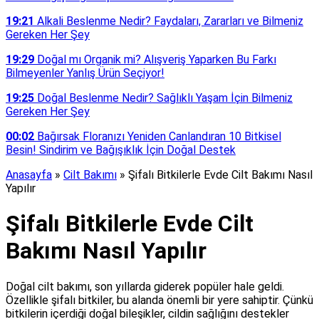
19:21
Alkali Beslenme Nedir? Faydaları, Zararları ve Bilmeniz
Gereken Her Şey
19:29
Doğal mı Organik mi? Alışveriş Yaparken Bu Farkı
Bilmeyenler Yanlış Ürün Seçiyor!
19:25
Doğal Beslenme Nedir? Sağlıklı Yaşam İçin Bilmeniz
Gereken Her Şey
00:02
Bağırsak Floranızı Yeniden Canlandıran 10 Bitkisel
Besin! Sindirim ve Bağışıklık İçin Doğal Destek
Anasayfa
»
Cilt Bakımı
»
Şifalı Bitkilerle Evde Cilt Bakımı Nasıl
Yapılır
Şifalı Bitkilerle Evde Cilt
Bakımı Nasıl Yapılır
Doğal cilt bakımı, son yıllarda giderek popüler hale geldi.
Özellikle şifalı bitkiler, bu alanda önemli bir yere sahiptir. Çünkü
bitkilerin içerdiği doğal bileşikler, cildin sağlığını destekler