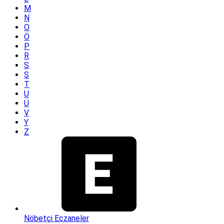
M
N
O
Ö
P
R
S
Ş
T
U
Ü
V
Y
Z
Nöbetçi Eczaneler