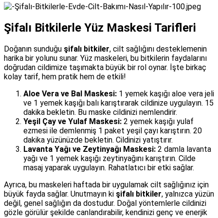
Şifalı Bitkilerle Yüz Maskesi Tarifleri
Doğanın sunduğu
şifalı bitkiler
, cilt sağlığını desteklemenin
harika bir yolunu sunar. Yüz maskeleri, bu bitkilerin faydalarını
doğrudan cildimize taşımakta büyük bir rol oynar. İşte birkaç
kolay tarif, hem pratik hem de etkili!
Aloe Vera ve Bal Maskesi:
1 yemek kaşığı aloe vera jeli
ve 1 yemek kaşığı balı karıştırarak cildinize uygulayın. 15
dakika bekletin. Bu maske cildinizi nemlendirir.
Yeşil Çay ve Yulaf Maskesi:
2 yemek kaşığı yulaf
ezmesi ile demlenmiş 1 paket yeşil çayı karıştırın. 20
dakika yüzünüzde bekletin. Cildinizi yatıştırır.
Lavanta Yağı ve Zeytinyağı Maskesi:
2 damla lavanta
yağı ve 1 yemek kaşığı zeytinyağını karıştırın. Cilde
masaj yaparak uygulayın. Rahatlatıcı bir etki sağlar.
Ayrıca, bu maskeleri haftada bir uygulamak cilt sağlığınız için
büyük fayda sağlar. Unutmayın ki
şifalı bitkiler
, yalnızca yüzün
değil, genel sağlığın da dostudur. Doğal yöntemlerle cildinizi
gözle görülür şekilde canlandırabilir, kendinizi genç ve enerjik