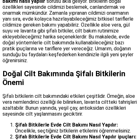
bakımı nasıl yapılır
sorusu akla geliyor. Bitkilerin doğal
özellikleri sayesinde cildimizi beslemek, canlandırmak ve
onarmak mümkündür. Zamanla yıpranan cildimizi onarmanın
yanı sıra, evde kolayca hazırlayabileceğimiz bitkisel tariflerle
cildimize gereken bakımı yapabiliriz. Özellikle aloe vera, gül
suyu ve lavanta gibi şifalı bitkiler, cilt bakım rutinimize
ekleyebileceğimiz harika seçeneklerdir. Bu makalede, evde
doğal yöntemlerle cilt bakımında kullanabileceğiniz bazı
pratik ipuçlarına ve tariflere yer vereceğiz. Umarım, doğanın
sunduğu bu faydaları keşfederken kendinizle ilgili yeni şeyler
öğrenirsiniz.
Doğal Cilt Bakımında Şifalı Bitkilerin
Önemi
Şifalı bitkilerin cilt bakımındaki etkileri çeşitlidir. Örneğin, aloe
vera nemlendirici özelliği ile bilinirken, lavanta ciltteki tahrişleri
azaltabilir. Bunun yanında, yeşil çay, antioksidan özellikleri
sayesinde cilt yaşlanmasını geciktirir.
Şifalı Bitkilerle Evde Cilt Bakımı Nasıl Yapılır:
Öncelikle, seçtiğiniz bitkilerin etkilerini öğrenmelisiniz.
Şifalı Bitkilerle Evde Cilt Bakımı Nasıl Yapılır ipuçları: