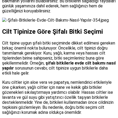
bakmanın yollarını bulabilirsiniz. Bu bitkilerin sağladığı faydaları
günlük yaşamınıza dahil ederek, hem sağlığınızı hem de
güzelliğinizi koruyabilirsiniz.
Cilt Tipinize Göre Şifalı Bitki Seçimi
Cilt tipine uygun şifalı bitki seçiminde dikkat edilmesi gereken
birkaç önemli nokta bulunuyor. Öncelikle, cilt tipinizi doğru
tanımlamak gerekiyor. Kuru, yağlı, karma veya hassas cilt
tiplerinden birine sahipseniz, bitki seçimleriniz buna göre
şekillenmelidir. Örneğin,
şifalı bitkilerle evde cilt bakımı nasıl
yapılır
sorusunun cevabı; cilt tipinize uygun bitkilerle daha
etkili hale gelir.
Kuru ciltler için aloe vera ve papatya, nemlendirici etkileriyle
öne çıkarken; yağlı ciltler için nane ve kekik gibi bitkiler
gözenekleri sıkılaştırmaya yardımcı olabilir. Hassas ciltler ise
lavanta ve gül suyu gibi yatıştırıcı özellik taşıyan bitkilerle
desteklenmelidir. Yine de, bitkileri kullanmadan önce cildinizin
tepkisini gözlemleyin. Bu nedenle, doğru bitki seçimi cilt
sağlığınızı korumak adına oldukça önemlidir.