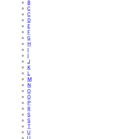
B
C
Ç
D
E
F
G
H
I
İ
J
K
L
M
N
O
Ö
P
R
S
Ş
T
U
Ü