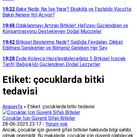
19:22
Bakır Nedir, Ne İşe Yarar? Eksikliği ve Fazlalığı Vücutta
Bakın Nelere Yol Açıyor?
19:48
Odaklanmayı Artıran Bitkiler! Hafızayı Güçlendiren ve
Konsantrasyonu Destekleyen Doğal Mucizeler
19:42
Bitkisel Beslenme Nedir? Sağlığa Faydaları, Dikkat
Edilmesi Gerekenler ve Bilmeniz Gereken Her Şey
19:28
Evde Kolayca Hazırlayabileceğiniz 5 Bitkisel İçecek
Tarifi! Bağışıklığı Güçlendiren Doğal Lezzetler
Etiket:
çocuklarda bitki
tedavisi
Anasayfa
»
Etiket: çocuklarda bitki tedavisi
Çocuklar İçin Güvenli Şifalı Bitkiler
28-06-2025 23:17 -
Yorum yok
Ancak, çocuklar için güvenli şifalı bitkiler hakkında bilgi sahibi
olmak önemlidir. Bu makalede, çocuklar için güvenli olabilecek