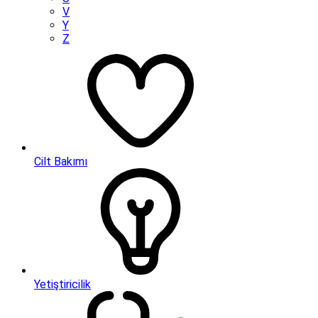
V
Y
Z
Cilt Bakımı
Yetiştiricilik