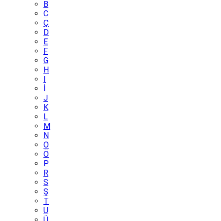
B
C
Ç
D
E
F
G
H
I
İ
J
K
L
M
N
O
Ö
P
R
S
Ş
T
U
Ü