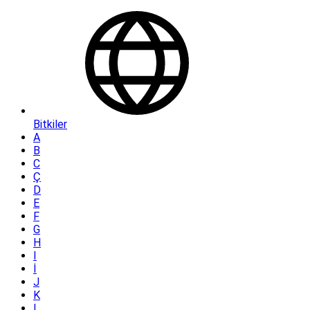
Bitkiler
A
B
C
Ç
D
E
F
G
H
I
İ
J
K
L