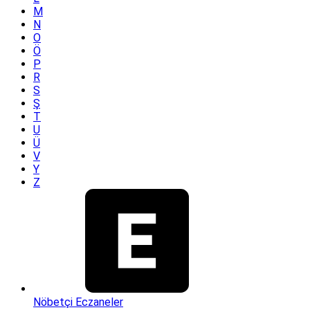
M
N
O
Ö
P
R
S
Ş
T
U
Ü
V
Y
Z
Nöbetçi Eczaneler