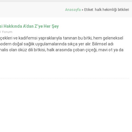
Anasayfa
»
Etiket: halk hekimliği bitkileri
isi Hakkında A’dan Z’ye Her Şey
1 Yorum
içekleri ve kadifemsi yapraklarıyla tanınan bu bitki, hem geleneksel
dern doğal sağlık uygulamalarında sıkça yer alır. Bilimsel adı
alis olan öküz dili bitkisi, halk arasında çoban çiçeği, mavi ot ya da