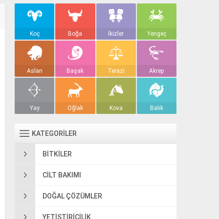
Koç
Boğa
İkizler
Yengeç
Aslan
Başak
Terazi
Akrep
Yay
Oğlak
Kova
Balık
KATEGORİLER
BITKILER
CILT BAKIMI
DOĞAL ÇÖZÜMLER
YETIŞTIRICILIK