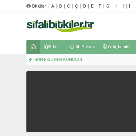
Bitkiler
A
B
C
Ç
D
E
F
G
H
I
İ
Bitkiler
Cilt Bakımı
Yetiştiricilik
SON EKLENEN KONULAR