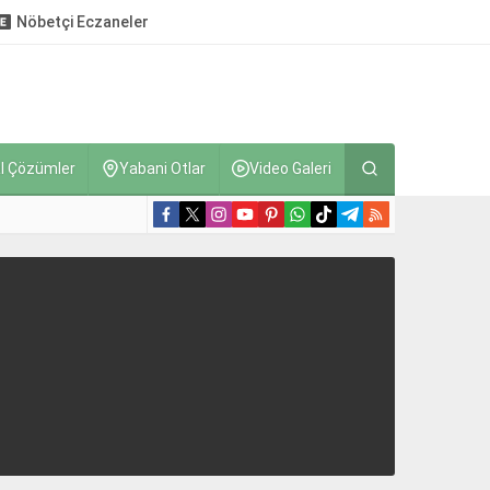
Nöbetçi Eczaneler
l Çözümler
Yabani Otlar
Video Galeri