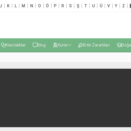
J
K
L
M
N
O
Ö
P
R
S
Ş
T
U
Ü
V
Y
Z
Hastalıklar
Blog
Kürler
Bitki Zararlıları
Doğa