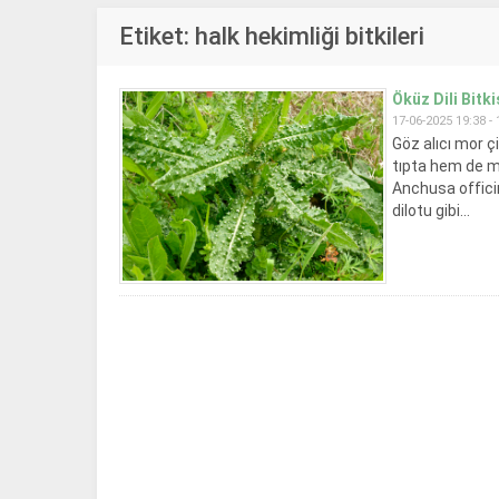
Etiket:
halk hekimliği bitkileri
Öküz Dili Bitk
17-06-2025 19:38 -
Göz alıcı mor ç
tıpta hem de mo
Anchusa officin
dilotu gibi...