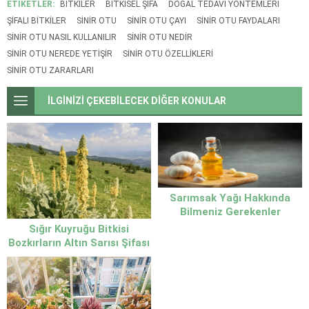
ETİKETLER:
BITKILER
BITKISEL ŞIFA
DOĞAL TEDAVI YÖNTEMLERI
ŞIFALI BITKILER
SINIR OTU
SINIR OTU ÇAYI
SINIR OTU FAYDALARI
SINIR OTU NASIL KULLANILIR
SINIR OTU NEDIR
SINIR OTU NEREDE YETIŞIR
SINIR OTU ÖZELLIKLERI
SINIR OTU ZARARLARI
İLGİNİZİ ÇEKEBİLECEK DİĞER KONULAR
Sarımsak Yağı Hakkında
Bilmeniz Gerekenler
Sığır Kuyruğu Bitkisi
Bozkırların Altın Sarısı Şifası