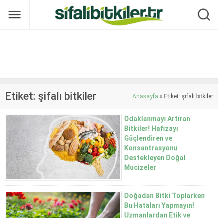
Etiket:
şifalı bitkiler
Anasayfa
»
Etiket: şifalı bitkiler
Odaklanmayı Artıran
Bitkiler! Hafızayı
Güçlendiren ve
Konsantrasyonu
Destekleyen Doğal
Mucizeler
06-08-2026 19:48 -
Yorum yok
Konsantrasyonu Artıran
Doğadan Bitki Toplarken
Bitkiler Neden Tercih
Bu Hataları Yapmayın!
Ediliyor?Sentetik ürünler
Uzmanlardan Etik ve
yerine doğal çözümlere