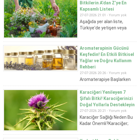
geçişleriyle birlikte öksürük,
Bitkilerin A’dan Z’ye En
burun akıntısı ve boğaz
Kapsamlı Listesi
ağrısı gibi şikayetler
27-07-2026 21:01 -
Yorum yok
yaygınlaşırken, birçok kişi
Aşağıda yer alan liste,
doğal yöntemlere yöneliyor.
Türkiye'de yetişen veya
Peki gripten korunmak ve
yetiştirilen tıbbi ve aromatik
hastalık belirtilerini
bitkilerin alfabetik olarak
hafifletmek için hangi...
hazırlanmış kapsamlı
Aromaterapinin Gücünü
bölümdür. Liste açıklama
Keşfedin! En Etkili Bitkisel
içermemekte olup yalnızca
Yağlar ve Doğru Kullanım
bitki adlarından
Rehberi
oluşmaktadır.Bir diğer
27-07-2026 20:26 -
Yorum yok
konumuz: Aromaterapinin
Aromaterapiye Başlarken
Gücünü Keşfedin! En Etkili
Hangi Yağı Seçmelisiniz?
Bitkisel Yağlar ve Doğru
Aromaterapi dünyasında
Karaciğeri Yenileyen 7
Kullanım RehberiA Harfli
birbirinden farklı özelliklere
Şifalı Bitki! Karaciğerinizi
Bitkiler1....
sahip birçok uçucu yağ
Doğal Yollarla Destekleyin
bulunur. Bu nedenle ilk adım,
27-07-2026 20:21 -
Yorum yok
ihtiyacınıza uygun yağı
Karaciğer Sağlığı Neden Bu
seçmektir. Yağların üretim
Kadar Önemli?Karaciğer;
yöntemi ve saflığı, kalitesini
kanın temizlenmesi,
doğrudan etkiler. Buhar
hormonların dengelenmesi,