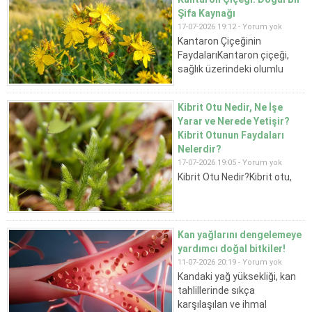
enfeksiyonları ve genetik
Şifa Kaynağı
faktörler mide problemlerine
17-07-2026 19:12 -
Yorum yok
yol açabilir. Mideniz sık sık
Kantaron Çiçeğinin
rahatsız oluyorsa, altta
FaydalarıKantaron çiçeği,
yatan nedeni araştırmanın
sağlık üzerindeki olumlu
yanında doğal
etkileri sayesinde birçok kişi
desteklerden...
tarafından tercih edilir.
Kibrit Otu Nedir, Ne İşe
Özellikle antidepresan
Yarar ve Nerede Yetişir?
özellikleri ile dikkat çeker.
Kibrit Otunun Faydaları
Çalışmalar, kantaron
Nelerdir?
ekstresinin hafif ve orta
17-07-2026 19:05 -
Yorum yok
dereceli depresyon üzerinde
Kibrit Otu Nedir?Kibrit otu,
olumlu etkiler gösterdiğini
gölgeli ve serin alanlarda
ortaya koymuştur. Ayrıca, bu
yetişmeyi seven çok yıllık bir
bitki cilt sağlığını destekler....
bitki türüdür. Halk arasında
çam otu, yer yosunu ve kurt
Kan yağlarını dengelemeye
pençesi isimleriyle de bilinir.
yardımcı doğal bitkiler!
Uygun koşullarda yaklaşık 2
11-07-2026 20:19 -
Yorum yok
metreye kadar uzayabilen
Kandaki yağ yüksekliği, kan
bu bitki, doğrudan güneş
tahlillerinde sıkça
ışığını sevmez...
karşılaşılan ve ihmal