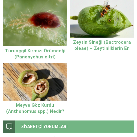
Zeytin Sineği (Bactrocera
oleae) – Zeytinliklerin En
Turunçgil Kırmızı Örümceği
Büyük Zararlılarından Biri
(Panonychus citri)
Meyve Göz Kurdu
(Anthonomus spp.) Nedir?
Zararları ve Mücadele
Yöntemleri
ZİYARETÇİ YORUMLARI