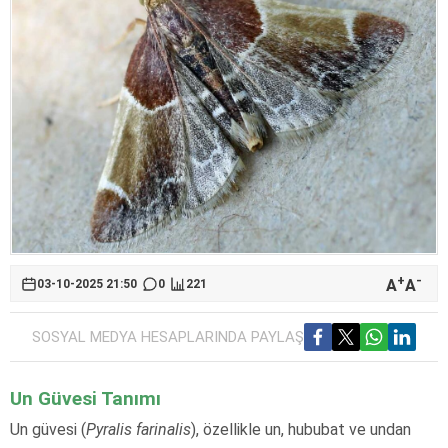
+
-
A
A
03-10-2025 21:50
0
221
SOSYAL MEDYA HESAPLARINDA PAYLAŞ
Un Güvesi Tanımı
Un güvesi (
Pyralis farinalis
), özellikle un, hububat ve undan