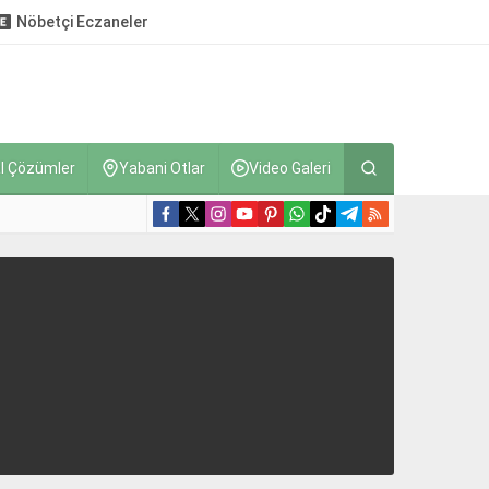
Nöbetçi Eczaneler
l Çözümler
Yabani Otlar
Video Galeri