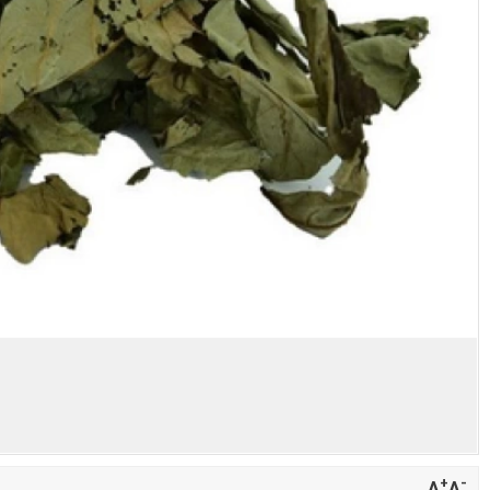
+
-
A
A