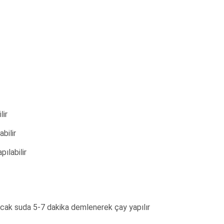
lir
bilir
ılabilir
sıcak suda 5-7 dakika demlenerek çay yapılır