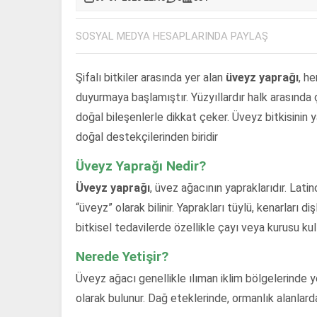
SOSYAL MEDYA HESAPLARINDA PAYLAŞ
Şifalı bitkiler arasında yer alan
üveyz yaprağı
, h
duyurmaya başlamıştır. Yüzyıllardır halk arasında çe
doğal bileşenlerle dikkat çeker. Üveyz bitkisinin y
doğal destekçilerinden biridir
Üveyz Yaprağı Nedir?
Üveyz yaprağı
, üvez ağacının yapraklarıdır. Lati
“üveyz” olarak bilinir. Yaprakları tüylü, kenarları di
bitkisel tedavilerde özellikle çayı veya kurusu kull
Nerede Yetişir?
Üveyz ağacı genellikle ılıman iklim bölgelerinde 
olarak bulunur. Dağ eteklerinde, ormanlık alanlard