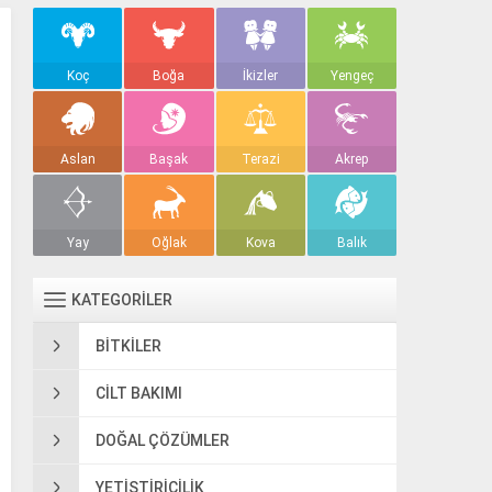
Koç
Boğa
İkizler
Yengeç
Aslan
Başak
Terazi
Akrep
Yay
Oğlak
Kova
Balık
KATEGORİLER
BITKILER
CILT BAKIMI
DOĞAL ÇÖZÜMLER
YETIŞTIRICILIK