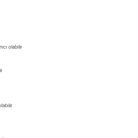
cı olabilir
ir
labilir