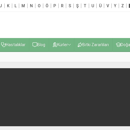
J
K
L
M
N
O
Ö
P
R
S
Ş
T
U
Ü
V
Y
Z
Hastalıklar
Blog
Kürler
Bitki Zararlıları
Doğa