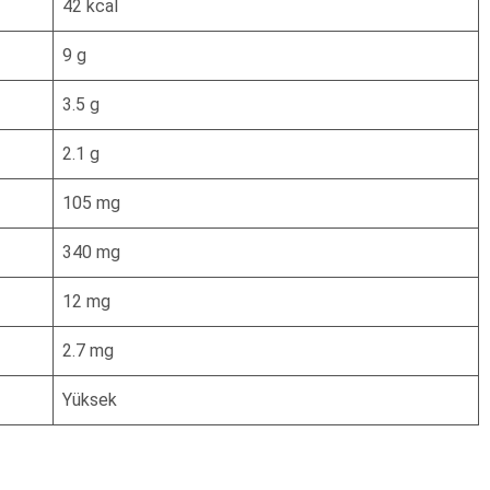
42 kcal
9 g
3.5 g
2.1 g
105 mg
340 mg
12 mg
2.7 mg
Yüksek