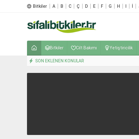
Bitkiler
A
B
C
Ç
D
E
F
G
H
I
İ
Bitkiler
Cilt Bakımı
Yetiştiricilik
SON EKLENEN KONULAR