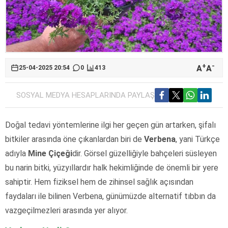
+
-
A
A
25-04-2025 20:54
0
413
SOSYAL MEDYA HESAPLARINDA PAYLAŞ
Doğal tedavi yöntemlerine ilgi her geçen gün artarken, şifalı
bitkiler arasında öne çıkanlardan biri de
Verbena
, yani Türkçe
adıyla
Mine Çiçeği
dir. Görsel güzelliğiyle bahçeleri süsleyen
bu narin bitki, yüzyıllardır halk hekimliğinde de önemli bir yere
sahiptir. Hem fiziksel hem de zihinsel sağlık açısından
faydaları ile bilinen Verbena, günümüzde alternatif tıbbın da
vazgeçilmezleri arasında yer alıyor.