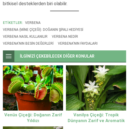
bitkisel desteklerden biri olabilir.
ETİKETLER:
VERBENA
VERBENA (MINE ÇIÇEĞI): DOĞANIN ŞIFALI HEDIYESI
VERBENA NASIL KULLANILIR
VERBENA NEDIR
VERBENA'NIN BESIN DEĞERLERI
VERBENA'NIN FAYDALARI
İLGİNİZİ ÇEKEBİLECEK DİĞER KONULAR
Venüs Çiçeği: Doğanın Zarif
Vanilya Çiçeği: Tropik
Yıldızı
Dünyanın Zarif ve Aromatik
Mucizesi