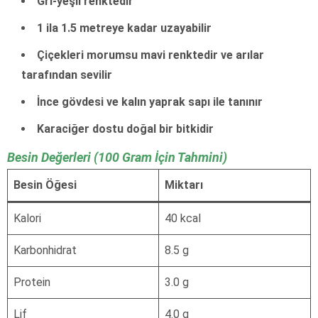
Gri-yeşil renktedir
1 ila 1.5 metreye kadar uzayabilir
Çiçekleri morumsu mavi renktedir ve arılar
tarafından sevilir
İnce gövdesi ve kalın yaprak sapı ile tanınır
Karaciğer dostu doğal bir bitkidir
Besin Değerleri (100 Gram İçin Tahmini)
Besin Öğesi
Miktarı
Kalori
40 kcal
Karbonhidrat
8.5 g
Protein
3.0 g
Lif
4.0 g