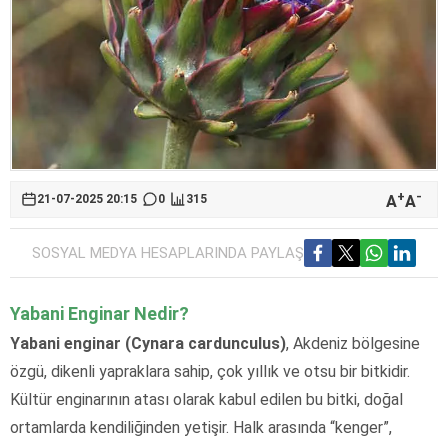
+
-
A
A
21-07-2025 20:15
0
315
SOSYAL MEDYA HESAPLARINDA PAYLAŞ
Yabani Enginar Nedir?
Yabani enginar (Cynara cardunculus)
, Akdeniz bölgesine
özgü, dikenli yapraklara sahip, çok yıllık ve otsu bir bitkidir.
Kültür enginarının atası olarak kabul edilen bu bitki, doğal
ortamlarda kendiliğinden yetişir. Halk arasında “kenger”,