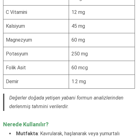
C Vitamini
12 mg
Kalsiyum
45 mg
Magnezyum
60 mg
Potasyum
250 mg
Folik Asit
60 mcg
Demir
1.2 mg
Değerler doğada yetişen yabani formun analizlerinden
derlenmiş tahmini verilerdir.
Nerede Kullanılır?
Mutfakta
: Kavrularak, haşlanarak veya yumurtalı