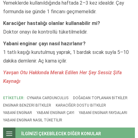
Yemeklerde kullanıldığında haftada 2–3 kez idealdir. Çay
formunda ise günde 1 fincanı geçmemelidir.
Karaciğer hastalığı olanlar kullanabilir mi?
Doktor onayı ile kontrollü tüketilmelidir.
Yabani enginar çayı nasıl hazırlanır?
1 tatlı kaşığı kurutulmuş yaprak, 1 bardak sıcak suyla 5–10
dakika demlenir. Aç karna içilir.
Yavşan Otu Hakkında Merak Edilen Her Şey Sessiz Şifa
Kaynağı
ETİKETLER:
CYNARA CARDUNCULUS
DOĞADAN TOPLANAN BITKILER
ENGINAR BENZERI BITKILER
KARACIĞER DOSTU BITKILER
YABANI ENGINAR
YABANI ENGINAR ÇAYI
YABANI ENGINAR FAYDALARI
YABANI ENGINAR NASIL TÜKETILIR
İLGİNİZİ ÇEKEBİLECEK DİĞER KONULAR