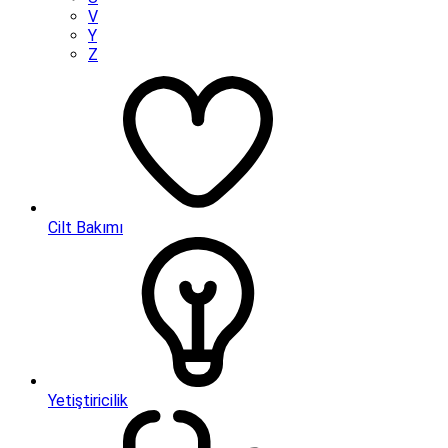
V
Y
Z
Cilt Bakımı
Yetiştiricilik