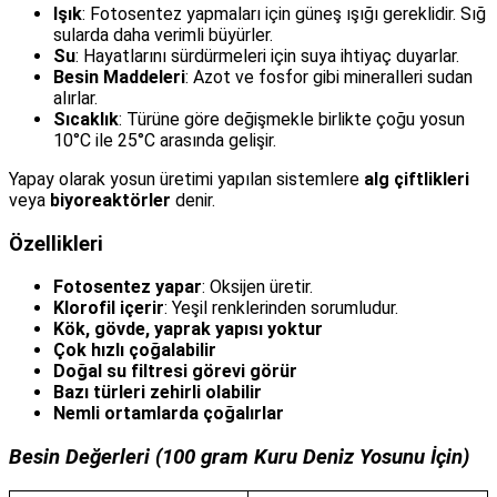
Işık
: Fotosentez yapmaları için güneş ışığı gereklidir. Sığ
sularda daha verimli büyürler.
Su
: Hayatlarını sürdürmeleri için suya ihtiyaç duyarlar.
Besin Maddeleri
: Azot ve fosfor gibi mineralleri sudan
alırlar.
Sıcaklık
: Türüne göre değişmekle birlikte çoğu yosun
10°C ile 25°C arasında gelişir.
Yapay olarak yosun üretimi yapılan sistemlere
alg çiftlikleri
veya
biyoreaktörler
denir.
Özellikleri
Fotosentez yapar
: Oksijen üretir.
Klorofil içerir
: Yeşil renklerinden sorumludur.
Kök, gövde, yaprak yapısı yoktur
Çok hızlı çoğalabilir
Doğal su filtresi görevi görür
Bazı türleri zehirli olabilir
Nemli ortamlarda çoğalırlar
Besin Değerleri (100 gram Kuru Deniz Yosunu İçin)