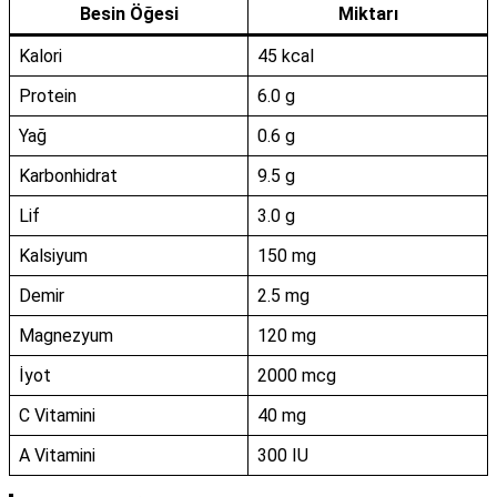
Besin Öğesi
Miktarı
Kalori
45 kcal
Protein
6.0 g
Yağ
0.6 g
Karbonhidrat
9.5 g
Lif
3.0 g
Kalsiyum
150 mg
Demir
2.5 mg
Magnezyum
120 mg
İyot
2000 mcg
C Vitamini
40 mg
A Vitamini
300 IU