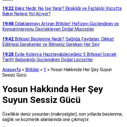
19:22
Bakır Nedir, Ne İşe Yarar? Eksikliği ve Fazlalığı Vücutta
Bakın Nelere Yol Açıyor?
19:48
Odaklanmayı Artıran Bitkiler! Hafızayı Güçlendiren ve
Konsantrasyonu Destekleyen Doğal Mucizeler
19:42
Bitkisel Beslenme Nedir? Sağlığa Faydaları, Dikkat
Edilmesi Gerekenler ve Bilmeniz Gereken Her Şey
19:28
Evde Kolayca Hazırlayabileceğiniz 5 Bitkisel İçecek
Tarifi! Bağışıklığı Güçlendiren Doğal Lezzetler
Anasayfa
»
Bitkiler
»
Y
»
Yosun Hakkında Her Şey Suyun
Sessiz Gücü
Yosun Hakkında Her Şey
Suyun Sessiz Gücü
Özellikle deniz yosunları (makroalgler), son yıllarda beslenme,
sağlık ve kozmetik alanlarında öne çıkmıştır.