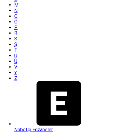
M
N
O
Ö
P
R
S
Ş
T
U
Ü
V
Y
Z
Nöbetçi Eczaneler