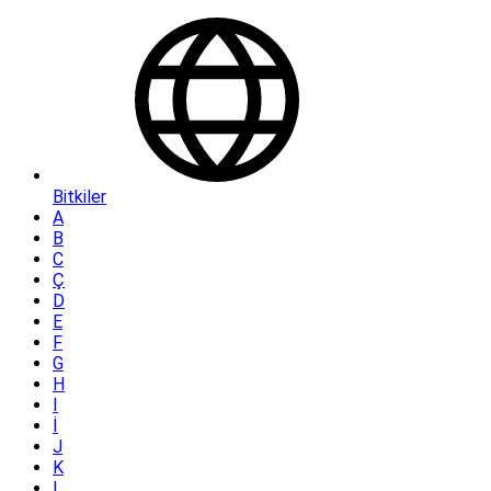
Bitkiler
A
B
C
Ç
D
E
F
G
H
I
İ
J
K
L