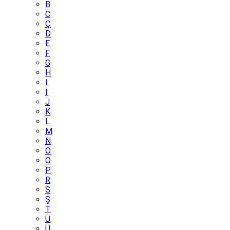
B
C
Ç
D
E
F
G
H
I
İ
J
K
L
M
N
O
Ö
P
R
S
Ş
T
U
Ü