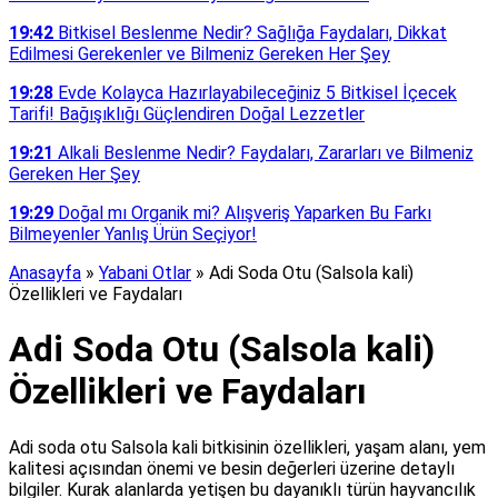
19:42
Bitkisel Beslenme Nedir? Sağlığa Faydaları, Dikkat
Edilmesi Gerekenler ve Bilmeniz Gereken Her Şey
19:28
Evde Kolayca Hazırlayabileceğiniz 5 Bitkisel İçecek
Tarifi! Bağışıklığı Güçlendiren Doğal Lezzetler
19:21
Alkali Beslenme Nedir? Faydaları, Zararları ve Bilmeniz
Gereken Her Şey
19:29
Doğal mı Organik mi? Alışveriş Yaparken Bu Farkı
Bilmeyenler Yanlış Ürün Seçiyor!
Anasayfa
»
Yabani Otlar
»
Adi Soda Otu (Salsola kali)
Özellikleri ve Faydaları
Adi Soda Otu (Salsola kali)
Özellikleri ve Faydaları
Adi soda otu Salsola kali bitkisinin özellikleri, yaşam alanı, yem
kalitesi açısından önemi ve besin değerleri üzerine detaylı
bilgiler. Kurak alanlarda yetişen bu dayanıklı türün hayvancılık