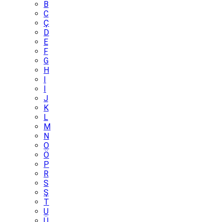
B
C
Ç
D
E
F
G
H
I
İ
J
K
L
M
N
O
Ö
P
R
S
Ş
T
U
Ü