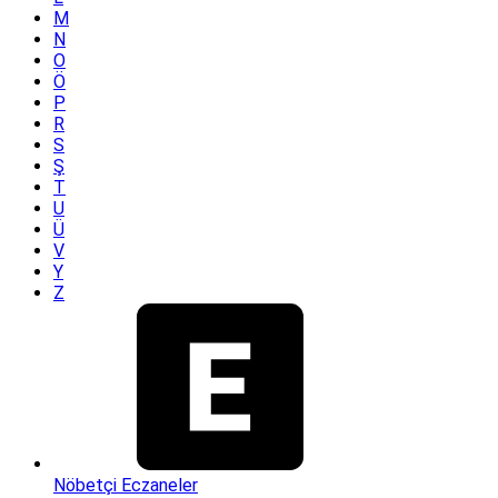
M
N
O
Ö
P
R
S
Ş
T
U
Ü
V
Y
Z
Nöbetçi Eczaneler