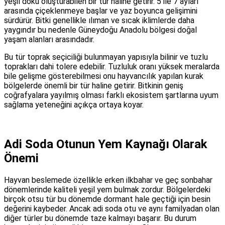
yeşil doku oluşturabilen bir tür haline getirir. 5 ile 7 ayları
arasında çiçeklenmeye başlar ve yaz boyunca gelişimini
sürdürür. Bitki genellikle ılıman ve sıcak iklimlerde daha
yaygındır bu nedenle Güneydoğu Anadolu bölgesi doğal
yaşam alanları arasındadır.
Bu tür toprak seçiciliği bulunmayan yapısıyla bilinir ve tuzlu
toprakları dahi tolere edebilir. Tuzluluk oranı yüksek meralarda
bile gelişme gösterebilmesi onu hayvancılık yapılan kurak
bölgelerde önemli bir tür haline getirir. Bitkinin geniş
coğrafyalara yayılmış olması farklı ekosistem şartlarına uyum
sağlama yeteneğini açıkça ortaya koyar.
Adi Soda Otunun Yem Kaynağı Olarak
Önemi
Hayvan beslemede özellikle erken ilkbahar ve geç sonbahar
dönemlerinde kaliteli yeşil yem bulmak zordur. Bölgelerdeki
birçok otsu tür bu dönemde dormant hale geçtiği için besin
değerini kaybeder. Ancak adi soda otu ve aynı familyadan olan
diğer türler bu dönemde taze kalmayı başarır. Bu durum