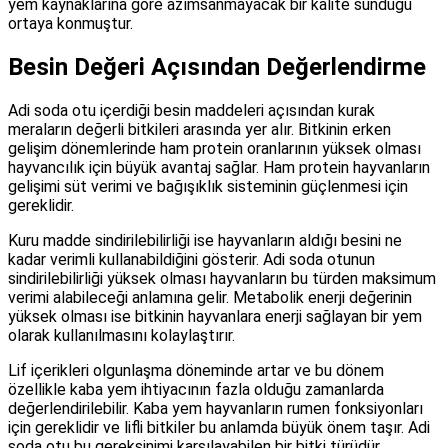
yem kaynaklarına göre azımsanmayacak bir kalite sunduğu
ortaya konmuştur.
Besin Değeri Açısından Değerlendirme
Adi soda otu içerdiği besin maddeleri açısından kurak
meraların değerli bitkileri arasında yer alır. Bitkinin erken
gelişim dönemlerinde ham protein oranlarının yüksek olması
hayvancılık için büyük avantaj sağlar. Ham protein hayvanların
gelişimi süt verimi ve bağışıklık sisteminin güçlenmesi için
gereklidir.
Kuru madde sindirilebilirliği ise hayvanların aldığı besini ne
kadar verimli kullanabildiğini gösterir. Adi soda otunun
sindirilebilirliği yüksek olması hayvanların bu türden maksimum
verimi alabileceği anlamına gelir. Metabolik enerji değerinin
yüksek olması ise bitkinin hayvanlara enerji sağlayan bir yem
olarak kullanılmasını kolaylaştırır.
Lif içerikleri olgunlaşma döneminde artar ve bu dönem
özellikle kaba yem ihtiyacının fazla olduğu zamanlarda
değerlendirilebilir. Kaba yem hayvanların rumen fonksiyonları
için gereklidir ve lifli bitkiler bu anlamda büyük önem taşır. Adi
soda otu bu gereksinimi karşılayabilen bir bitki türüdür.