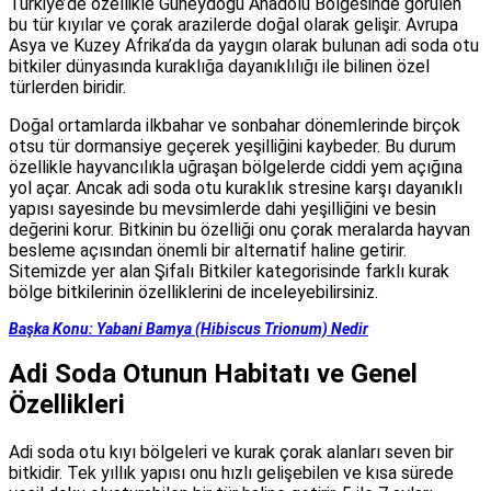
Türkiye’de özellikle Güneydoğu Anadolu Bölgesinde görülen
bu tür kıyılar ve çorak arazilerde doğal olarak gelişir. Avrupa
Asya ve Kuzey Afrika’da da yaygın olarak bulunan adi soda otu
bitkiler dünyasında kuraklığa dayanıklılığı ile bilinen özel
türlerden biridir.
Doğal ortamlarda ilkbahar ve sonbahar dönemlerinde birçok
otsu tür dormansiye geçerek yeşilliğini kaybeder. Bu durum
özellikle hayvancılıkla uğraşan bölgelerde ciddi yem açığına
yol açar. Ancak adi soda otu kuraklık stresine karşı dayanıklı
yapısı sayesinde bu mevsimlerde dahi yeşilliğini ve besin
değerini korur. Bitkinin bu özelliği onu çorak meralarda hayvan
besleme açısından önemli bir alternatif haline getirir.
Sitemizde yer alan Şifalı Bitkiler kategorisinde farklı kurak
bölge bitkilerinin özelliklerini de inceleyebilirsiniz.
Başka Konu: Yabani Bamya (Hibiscus Trionum) Nedir
Adi Soda Otunun Habitatı ve Genel
Özellikleri
Adi soda otu kıyı bölgeleri ve kurak çorak alanları seven bir
bitkidir. Tek yıllık yapısı onu hızlı gelişebilen ve kısa sürede