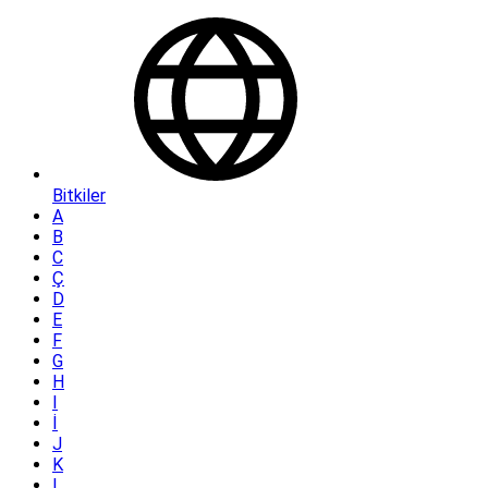
Bitkiler
A
B
C
Ç
D
E
F
G
H
I
İ
J
K
L