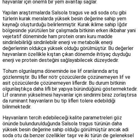
hayvanlar için önemli bir yem avantajı sağlar.
Yapılan araştırmalarda Salsola tragus ve adi soda otu gibi
türlerin kurak meralarda yüksek besin değerine sahip yem
kaynağı oluşturduğu belirlenmiştir. Kurak iklime sahip Iğdır
bölgesinde yürütülen bir çalışmada bitkinin erken ilkbahar yani
vejetatif döneminde ham protein oranı kuru madde
sindirilebilirliği sindirilebilir enerji ve metabolik enerji
değerlerinin oldukça yüksek olduğu görülmüştür. Bu değerler
hayvanların özellikle kıştan çıkan dönemde ihtiyaç duyduğu
enerji ve protein desteğini sağlayabilecek düzeydedir.
Tohum olgunlaşma döneminde ise lif oranlarında artış
gözlenmiştir. Bu lifler nötr çözücülerde çözünemeyen lif ve
asit çözücülerde çözünemeyen liflerdir. Bu durum bitkinin
olgunlaştıkça daha lifli bir yapıya büründüğünü göstermektedir.
Lif oranının yükselmesi hayvanlar için sindirimi biraz zorlaştırsa
da ruminant hayvanların bu tip lifleri tolere edebildiği
bilinmektedir.
Hayvanların tercih edebileceği kalite parametreleri göz
önünde bulundurulduğunda Salsola tragus türünün daha
yüksek besin değerine sahip olduğu görülmüştür ancak adi
soda otu da benzer özellikler taşır ve iki türün de geleneksel