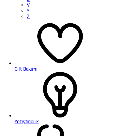
V
Y
Z
Cilt Bakımı
Yetiştiricilik