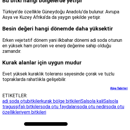
Bu bitki hangi bölgelerde yetişir
Türkiye’de özellikle Güneydoğu Anadolu’da bulunur. Avrupa
Asya ve Kuzey Afrika’da da yaygın şekilde yetişir.
Besin değeri hangi dönemde daha yüksektir
Erken vejetatif dönem yani ilkbahar dönemi adi soda otunun
en yüksek ham protein ve enerji değerine sahip olduğu
zamandır.
Kurak alanlar için uygun mudur
Evet yüksek kuraklık toleransı sayesinde çorak ve tuzlu
topraklarda rahatlıkla gelişebilir.
Rüya Tabirleri
ETİKETLER:
adi soda otu
bitkiler
kurak bölge bitkileri
Salsola kali
Salsola
tragus
şifalı bitkiler
soda otu faydaları
soda otu nedir
soda otu
özellikleri
yem bitkileri