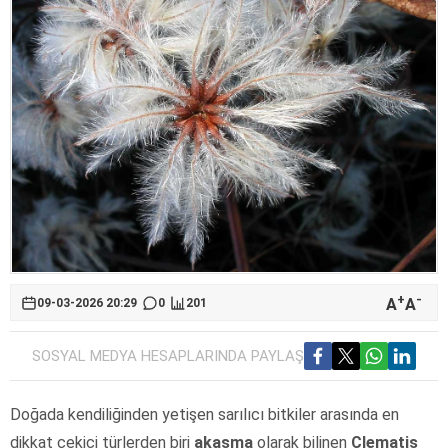
+
-
A
A
09-03-2026 20:29
0
201
SOSYAL MEDYA HESAPLARINDA PAYLAŞ
Doğada kendiliğinden yetişen sarılıcı bitkiler arasında en
dikkat çekici türlerden biri
akasma
olarak bilinen
Clematis