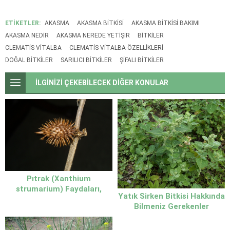
ETİKETLER:
AKASMA
AKASMA BITKISI
AKASMA BITKISI BAKIMI
AKASMA NEDIR
AKASMA NEREDE YETIŞIR
BITKILER
CLEMATIS VITALBA
CLEMATIS VITALBA ÖZELLIKLERI
DOĞAL BITKILER
SARILICI BITKILER
ŞIFALI BITKILER
İLGİNİZİ ÇEKEBİLECEK DİĞER KONULAR
Pıtrak (Xanthium
strumarium) Faydaları,
Yatık Sirken Bitkisi Hakkında
Zararları ve Şaşırtan
Bilmeniz Gerekenler
Özellikleri