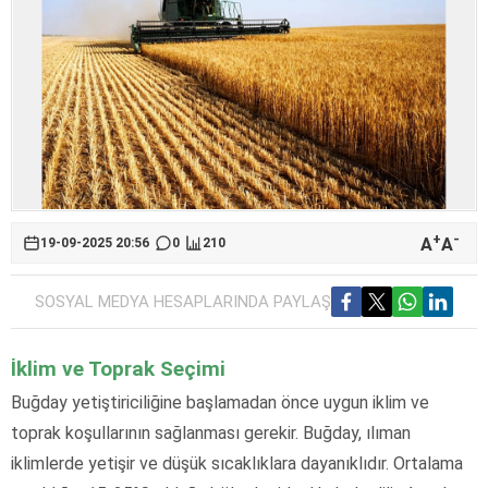
+
-
A
A
19-09-2025 20:56
0
210
SOSYAL MEDYA HESAPLARINDA PAYLAŞ
İklim ve Toprak Seçimi
Buğday yetiştiriciliğine başlamadan önce uygun iklim ve
toprak koşullarının sağlanması gerekir. Buğday, ılıman
iklimlerde yetişir ve düşük sıcaklıklara dayanıklıdır. Ortalama