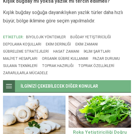
Kışlık buğday mı yoksa yazlık mı tercih edilmeli?
Kışlık buğday soğuğa dayanıklıyken yazlık türler daha hızlı
büyür; bölge iklimine göre seçim yapılmalıdır.
ETİKETLER:
BIYOLOJIK YÖNTEMLER
BUĞDAY YETIŞTIRICILIĞI
DEPOLAMA KOŞULLARI
EKIM DERINLIĞI
EKIM ZAMANI
GÜBRELEME STRATEJILERI
HASAT ZAMANI
IKLIM ŞARTLARI
MALIYET HESAPLARI
ORGANIK GÜBRE KULLANIMI
PAZAR DURUMU
SULAMA TEKNIKLERI
TOPRAK HAZIRLIĞI
TOPRAK ÖZELLIKLERI
ZARARLILARLA MÜCADELE
İLGİNİZİ ÇEKEBİLECEK DİĞER KONULAR
Roka Yetiştiriciliği Doğru