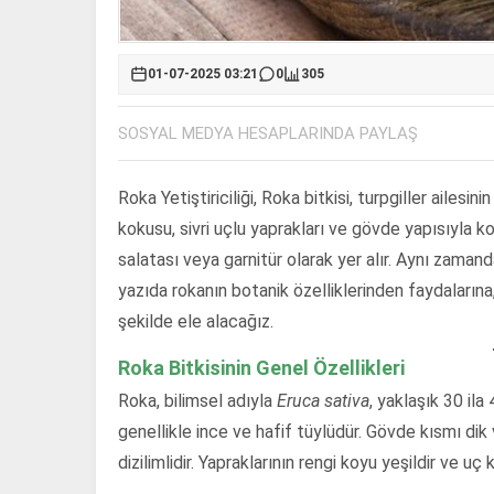
01-07-2025 03:21
0
305
SOSYAL MEDYA HESAPLARINDA PAYLAŞ
Roka Yetiştiriciliği, Roka bitkisi, turpgiller ailesi
kokusu, sivri uçlu yaprakları ve gövde yapısıyla k
salatası veya garnitür olarak yer alır. Aynı zama
yazıda rokanın botanik özelliklerinden faydalarına
şekilde ele alacağız.
Roka Bitkisinin Genel Özellikleri
Roka, bilimsel adıyla
Eruca sativa
, yaklaşık 30 ila
genellikle ince ve hafif tüylüdür. Gövde kısmı dik
dizilimlidir. Yapraklarının rengi koyu yeşildir ve uç 