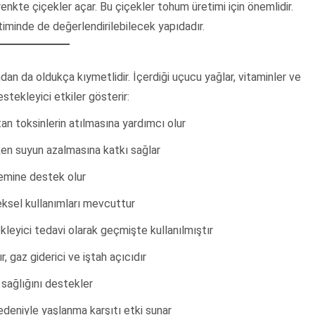
kte çiçekler açar. Bu çiçekler tohum üretimi için önemlidir.
timinde de değerlendirilebilecek yapıdadır.
ndan da oldukça kıymetlidir. İçerdiği uçucu yağlar, vitaminler ve
stekleyici etkiler gösterir:
n toksinlerin atılmasına yardımcı olur
ken suyun azalmasına katkı sağlar
temine destek olur
eksel kullanımları mevcuttur
leyici tedavi olarak geçmişte kullanılmıştır
r, gaz giderici ve iştah açıcıdır
 sağlığını destekler
deniyle yaşlanma karşıtı etki sunar