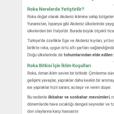
Roka Nerelerde Yetiştirilir?
Roka doğal olarak Akdeniz iklimine sahip bölgelerd
Yunanistan, İspanya gibi Akdeniz ülkelerinde yaygı
ülkelerden biri İtalya’dır. Burada büyük ölçekli ticar
Türkiye’de özellikle Ege ve Akdeniz kıyıları, yıl bo
birlikte roka, uygun örtü altı şartları sağlandığında
Doğu ülkelerinde de
tohumlarından elde edilen
Roka Bitkisi İçin İklim Koşulları
Roka, ılıman iklim seven bir bitkidir. Çimlenme süre
gelişimi yavaşlar, yapraklar daha keskin bir aromaya
ise yapraklar hızlı sararır, acılaşır ve verim düşer.
Bu nedenle
ilkbahar ve sonbahar mevsimleri
, 
dönemlerde hava sıcaklığı dengeli seyreder ve to
don olaylarına karşı hassastır.