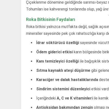
Çiçeklenme dönemine geldiğinde sarımsı-beyaz ren
Tohumları ise kahverengi tonlarında olup, yağ üre
Roka Bitkisinin Faydaları
Roka bitkisi yalnızca mutfakta değil, sağlık açısı
mineraller sayesinde pek çok rahatsızlığa karşı de
İdrar söktürücü özelliği
sayesinde vücutta
Ödem giderici etkisi
karın bölgesinde biri
Kanı temizleyici özelliği
ile bağışıklık sis
Sıtma kaynaklı ateşi düşürme
gibi gelen
Karaciğer ve dalak hastalıklarında
destek
Sindirim sistemini düzenleyici
etkisi vardı
İçeriğindeki
A, C ve K vitaminleri
ile kemik
Antioksidan bakımından zengin
olması ne