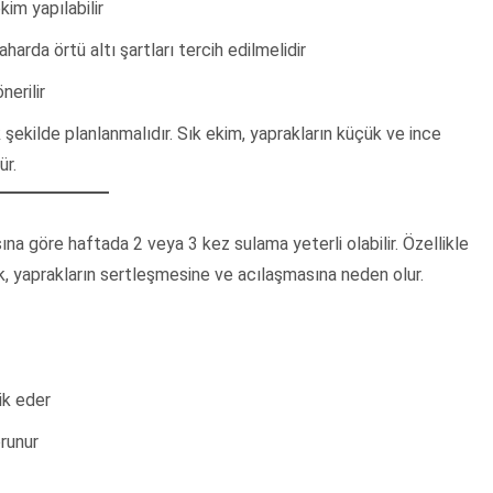
im yapılabilir
rda örtü altı şartları tercih edilmelidir
nerilir
 şekilde planlanmalıdır. Sık ekim, yaprakların küçük ve ince
ür.
na göre haftada 2 veya 3 kez sulama yeterli olabilir. Özellikle
k, yaprakların sertleşmesine ve acılaşmasına neden olur.
ik eder
orunur