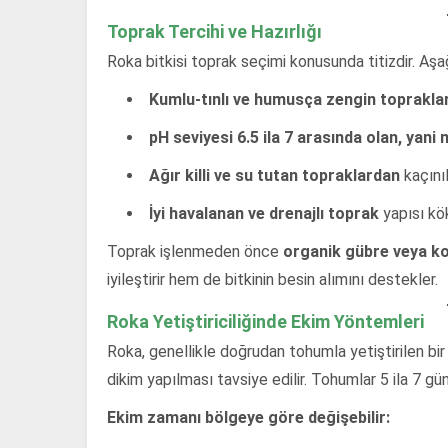
Toprak Tercihi ve Hazırlığı
Roka bitkisi toprak seçimi konusunda titizdir. Aşağ
Kumlu-tınlı ve humusça zengin toprakla
pH seviyesi 6.5 ila 7 arasında olan, yani
Ağır killi ve su tutan topraklardan
kaçınıl
İyi havalanan ve drenajlı toprak
yapısı kök
Toprak işlenmeden önce
organik gübre veya 
iyileştirir hem de bitkinin besin alımını destekler.
Roka Yetiştiriciliğinde Ekim Yöntemleri
Roka, genellikle doğrudan tohumla yetiştirilen bir b
dikim yapılması tavsiye edilir. Tohumlar 5 ila 7 g
Ekim zamanı bölgeye göre değişebilir: