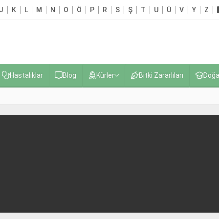
J
K
L
M
N
O
Ö
P
R
S
Ş
T
U
Ü
V
Y
Z
Hastalıklar
Blog
Kürler
Bitki Zararlıları
Doğa