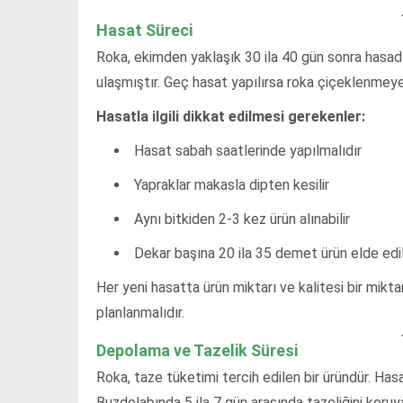
Hasat Süreci
Roka, ekimden yaklaşık 30 ila 40 gün sonra hasad
ulaşmıştır. Geç hasat yapılırsa roka çiçeklenmeye 
Hasatla ilgili dikkat edilmesi gerekenler:
Hasat sabah saatlerinde yapılmalıdır
Yapraklar makasla dipten kesilir
Aynı bitkiden 2-3 kez ürün alınabilir
Dekar başına 20 ila 35 demet ürün elde edil
Her yeni hasatta ürün miktarı ve kalitesi bir miktar
planlanmalıdır.
Depolama ve Tazelik Süresi
Roka, taze tüketimi tercih edilen bir üründür. Has
Buzdolabında 5 ila 7 gün arasında tazeliğini koruyab