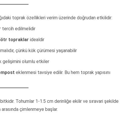
ıdaki toprak özellikleri verim üzerinde doğrudan etkilidir:
r
tercih edilmelidir
 nötr topraklar
idealdir
malıdır, çünkü kök çürümesi yaşanabilir
 gelişimini olumlu etkiler
kompost
eklenmesi tavsiye edilir. Bu hem toprak yapısını
itkidir. Tohumlar 1-1.5 cm derinliğe ekilir ve sıravari şekilde
ün arasında çimlenmeye başlar.