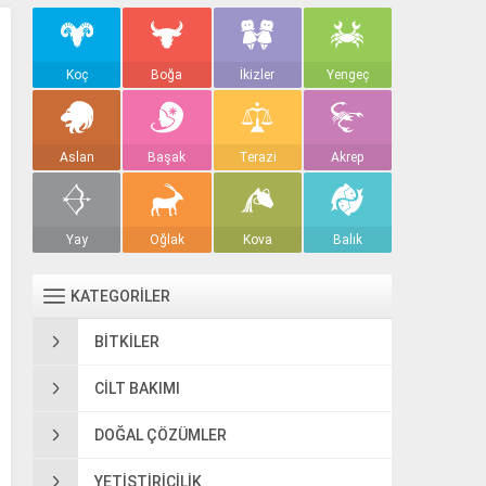
Koç
Boğa
İkizler
Yengeç
Aslan
Başak
Terazi
Akrep
Yay
Oğlak
Kova
Balık
KATEGORİLER
BITKILER
CILT BAKIMI
DOĞAL ÇÖZÜMLER
YETIŞTIRICILIK