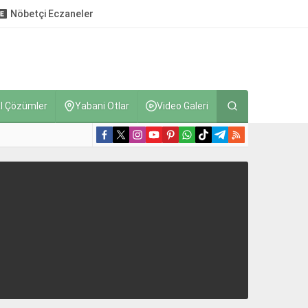
Nöbetçi Eczaneler
l Çözümler
Yabani Otlar
Video Galeri