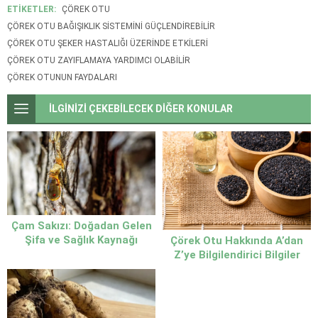
ETİKETLER:
ÇÖREK OTU
ÇÖREK OTU BAĞIŞIKLIK SISTEMINI GÜÇLENDIREBILIR
ÇÖREK OTU ŞEKER HASTALIĞI ÜZERINDE ETKILERI
ÇÖREK OTU ZAYIFLAMAYA YARDIMCI OLABILIR
ÇÖREK OTUNUN FAYDALARI
İLGİNİZİ ÇEKEBİLECEK DİĞER KONULAR
Çam Sakızı: Doğadan Gelen
Şifa ve Sağlık Kaynağı
Çörek Otu Hakkında A’dan
Z’ye Bilgilendirici Bilgiler