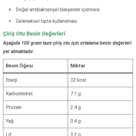
Doğal antibakteriyel bileşenler içermesi
Geleneksel tıpta kullanılması
Çiriş Otu Besin Değerleri
Aşağıda 100 gram taze çiriş otu için ortalama besin değerleri
yer almaktadır.
Besin Öğesi
Miktar
Enerji
32 kcal
Karbonhidrat
7.1 g
Protein
2.4 g
Yağ
0.4 g
Lif
3.2 g