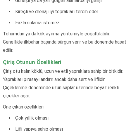
Güneşli ya da yarı gölgeli alanlarda iyi gelişir
Kireçli ve drenajı iyi toprakları tercih eder
Fazla sulama istemez
Tohumdan ya da kök ayırma yöntemiyle çoğaltılabilir.
Genellikle ilkbahar başında sürgün verir ve bu dönemde hasat
edilir.
Çiriş Otunun Özellikleri
Çiriş otu kalın köklü, uzun ve etli yapraklara sahip bir bitkidir.
Yaprakları pırasayı andırır ancak daha sert ve liflidir.
Çiçeklenme döneminde uzun saplar üzerinde beyaz renkli
çiçekler açar.
Öne çıkan özellikleri
Çok yıllık olması
Lifli yapıya sahip olması