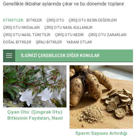
Genellikle ilkbahar aylarında çıkar ve bu dönemde toplanır.
ETİKETLER:
BITKILER
ÇIRIŞ OTU
ÇIRIŞ OTU BESIN DEĞERLERI
ÇIRIŞ OTU FAYDALARI
ÇIRIŞ OTU NASIL KULLANILIR
ÇIRIŞ OTU NASIL TÜKETILIR
ÇIRIŞ OTU NEDIR
ÇIRIŞ OTU ZARARLARI
DOĞAL BITKILER
ŞIFALI BITKILER
YABANI OTLAR
İLGİNİZİ ÇEKEBİLECEK DİĞER KONULAR
Çıyan Otu: (Çıngırak Otu)
Bitkisinin Faydaları, Nasıl
Kullanılır
Sperm Sayısını Artırdığı