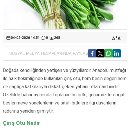
+
-
A
A
04-02-2026 14:51
0
265
SOSYAL MEDYA HESAPLARINDA PAYLAŞ
Doğada kendiliğinden yetişen ve yüzyıllardır Anadolu mutfağı
ile halk hekimliğinde kullanılan çiriş otu, hem besin değeri hem
de sağlığa katkılarıyla dikkat çeken yabani otlardan biridir.
Özellikle bahar aylarında toplanan bu bitki, günümüzde doğal
beslenmeye yönelenlerin ve şifalı bitkilere ilgi duyanların
radarına yeniden girmiştir.
Çiriş Otu Nedir