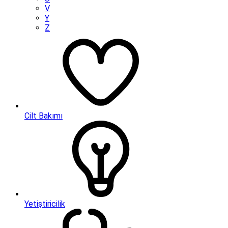
V
Y
Z
Cilt Bakımı
Yetiştiricilik