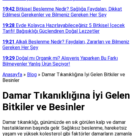
19:42
Bitkisel Beslenme Nedir? Sağlığa Faydaları, Dikkat
Edilmesi Gerekenler ve Bilmeniz Gereken Her Şey
19:28
Evde Kolayca Hazırlayabileceğiniz 5 Bitkisel İçecek
Tarifi! Bağışıklığı Güçlendiren Doğal Lezzetler
19:21
Alkali Beslenme Nedir? Faydaları, Zararları ve Bilmeniz
Gereken Her Şey
19:29
Doğal mı Organik mi? Alışveriş Yaparken Bu Farkı
Bilmeyenler Yanlış Ürün Seçiyor!
Anasayfa
»
Blog
»
Damar Tıkanıklığına İyi Gelen Bitkiler ve
Besinler
Damar Tıkanıklığına İyi Gelen
Bitkiler ve Besinler
Damar tıkanıklığı, günümüzde en sık görülen kalp ve damar
hastalıklarının başında gelir. Sağlıksız beslenme, hareketsiz
yaşam ve yüksek kolesterol gibi faktörler damarların zamanla