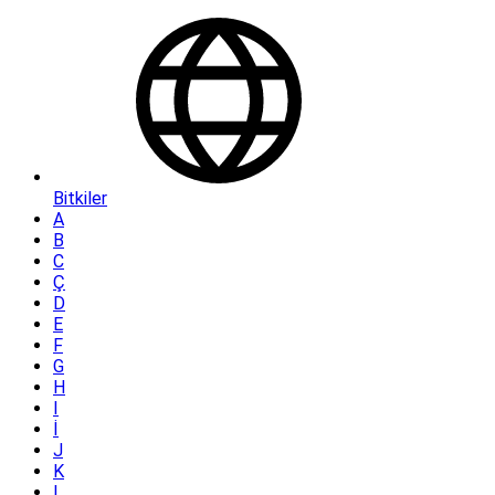
Bitkiler
A
B
C
Ç
D
E
F
G
H
I
İ
J
K
L