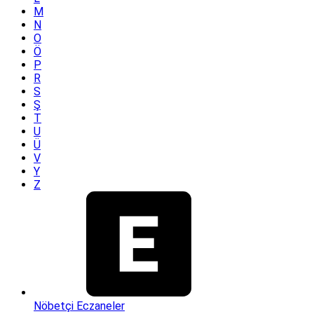
M
N
O
Ö
P
R
S
Ş
T
U
Ü
V
Y
Z
Nöbetçi Eczaneler