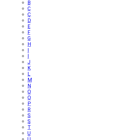
B
C
Ç
D
E
F
G
H
I
İ
J
K
L
M
N
O
Ö
P
R
S
Ş
T
U
Ü