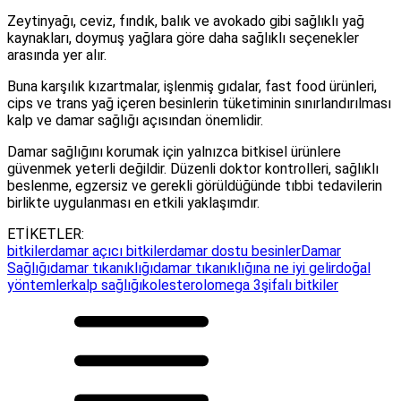
Zeytinyağı, ceviz, fındık, balık ve avokado gibi sağlıklı yağ
kaynakları, doymuş yağlara göre daha sağlıklı seçenekler
arasında yer alır.
Buna karşılık kızartmalar, işlenmiş gıdalar, fast food ürünleri,
cips ve trans yağ içeren besinlerin tüketiminin sınırlandırılması
kalp ve damar sağlığı açısından önemlidir.
Damar sağlığını korumak için yalnızca bitkisel ürünlere
güvenmek yeterli değildir. Düzenli doktor kontrolleri, sağlıklı
beslenme, egzersiz ve gerekli görüldüğünde tıbbi tedavilerin
birlikte uygulanması en etkili yaklaşımdır.
ETİKETLER:
bitkiler
damar açıcı bitkiler
damar dostu besinler
Damar
Sağlığı
damar tıkanıklığı
damar tıkanıklığına ne iyi gelir
doğal
yöntemler
kalp sağlığı
kolesterol
omega 3
şifalı bitkiler