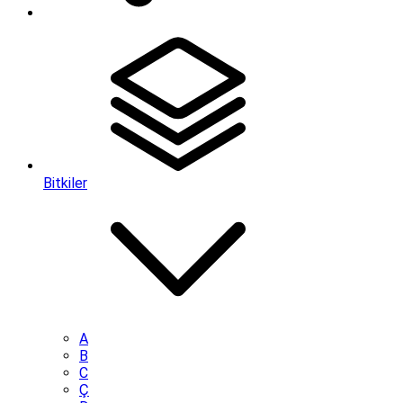
Bitkiler
A
B
C
Ç