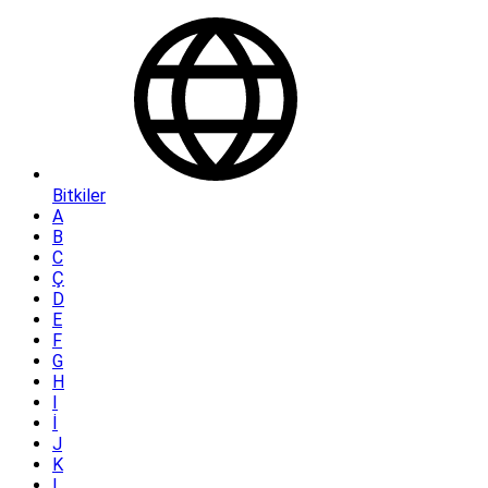
Bitkiler
A
B
C
Ç
D
E
F
G
H
I
İ
J
K
L