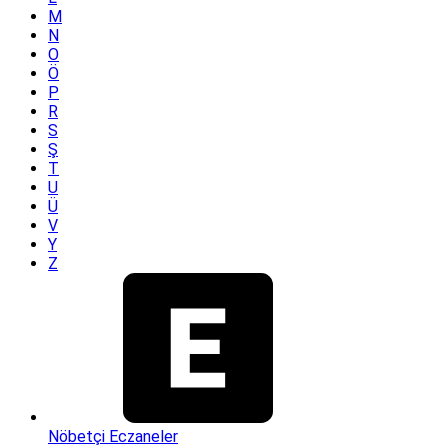
M
N
O
Ö
P
R
S
Ş
T
U
Ü
V
Y
Z
Nöbetçi Eczaneler