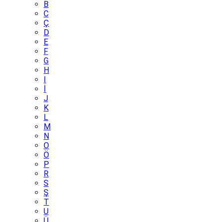
B
C
Ç
D
E
F
G
H
I
İ
J
K
L
M
N
O
Ö
P
R
S
Ş
T
U
Ü