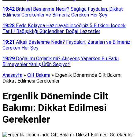
19:42
Bitkisel Beslenme Nedir? Sağlığa Faydaları, Dikkat
Edilmesi Gerekenler ve Bilmeniz Gereken Her Şey
19:28
Evde Kolayca Hazırlayabileceğiniz 5 Bitkisel İçecek
Tarifi! Bağışıklığı Güçlendiren Doğal Lezzetler
19:21
Alkali Beslenme Nedir? Faydaları, Zararları ve Bilmeniz
Gereken Her Şey
19:29
Doğal mı Organik mi? Alışveriş Yaparken Bu Farkı
Bilmeyenler Yanlış Ürün Seçiyor!
Anasayfa
»
Cilt Bakımı
»
Ergenlik Döneminde Cilt Bakımı:
Dikkat Edilmesi Gerekenler
Ergenlik Döneminde Cilt
Bakımı: Dikkat Edilmesi
Gerekenler