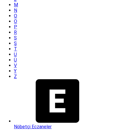
M
N
O
Ö
P
R
S
Ş
T
U
Ü
V
Y
Z
Nöbetçi Eczaneler