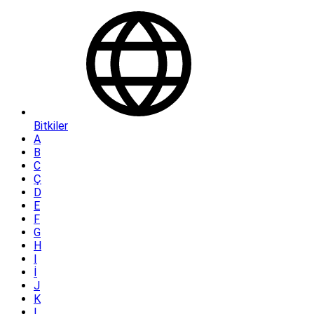
Bitkiler
A
B
C
Ç
D
E
F
G
H
I
İ
J
K
L