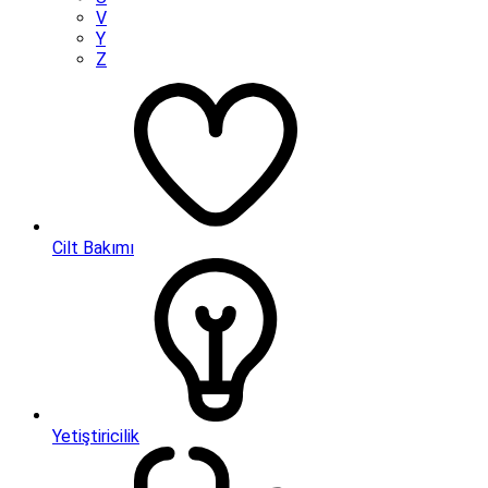
V
Y
Z
Cilt Bakımı
Yetiştiricilik