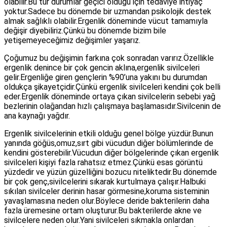
olabilir.Bu tür durumlar geçici olduğu için tedaviye ihtiyaç
yoktur.Sadece bu dönemde bir uzmandan psikolojik destek
almak sağlıklı olabilir.Ergenlik döneminde vücut tamamıyla
değişir diyebiliriz.Çünkü bu dönemde bizim bile
yetişemeyeceğimiz değişimler yaşarız.
Çoğumuz bu değişimin farkına çok sonradan varırız.Özellikle
ergenlik denince bir çok gencin aklına,ergenlik sivilceleri
gelir.Ergenliğe giren gençlerin %90’una yakını bu durumdan
oldukça şikayetçidir.Çünkü ergenlik sivilceleri kendini çok belli
eder.Ergenlik döneminde ortaya çıkan sivilcelerin sebebi yağ
bezlerinin olağandan hızlı çalışmaya başlamasıdır.Sivilcenin de
ana kaynağı yağdır.
Ergenlik sivilcelerinin etkili olduğu genel bölge yüzdür.Bunun
yanında göğüs,omuz,sırt gibi vücudun diğer bölümlerinde de
kendini gösterebilir.Vücudun diğer bölgelerinde çıkan ergenlik
sivilceleri kişiyi fazla rahatsız etmez.Çünkü esas görüntü
yüzdedir ve yüzün güzelliğini bozucu niteliktedir.Bu dönemde
bir çok genç,sivilcelerini sıkarak kurtulmaya çalışır.Halbuki
sıkılan sivilceler derinin hasar görmesine,koruma sisteminin
yavaşlamasına neden olur.Böylece deride bakterilerin daha
fazla üremesine ortam oluşturur.Bu bakterilerde akne ve
sivilcelere neden olur.Yani sivilceleri sıkmakla onlardan