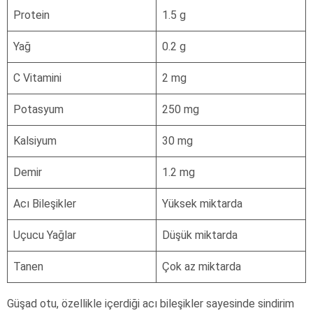
Protein
1.5 g
Yağ
0.2 g
C Vitamini
2 mg
Potasyum
250 mg
Kalsiyum
30 mg
Demir
1.2 mg
Acı Bileşikler
Yüksek miktarda
Uçucu Yağlar
Düşük miktarda
Tanen
Çok az miktarda
Güşad otu, özellikle içerdiği acı bileşikler sayesinde sindirim