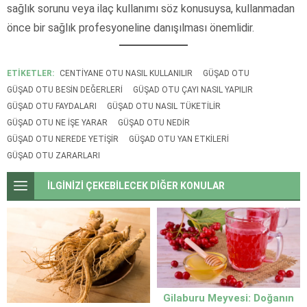
sağlık sorunu veya ilaç kullanımı söz konusuysa, kullanmadan
önce bir sağlık profesyoneline danışılması önemlidir.
ETİKETLER:
CENTIYANE OTU NASIL KULLANILIR
GÜŞAD OTU
GÜŞAD OTU BESIN DEĞERLERI
GÜŞAD OTU ÇAYI NASIL YAPILIR
GÜŞAD OTU FAYDALARI
GÜŞAD OTU NASIL TÜKETILIR
GÜŞAD OTU NE IŞE YARAR
GÜŞAD OTU NEDIR
GÜŞAD OTU NEREDE YETIŞIR
GÜŞAD OTU YAN ETKILERI
GÜŞAD OTU ZARARLARI
İLGİNİZİ ÇEKEBİLECEK DİĞER KONULAR
Gilaburu Meyvesi: Doğanın