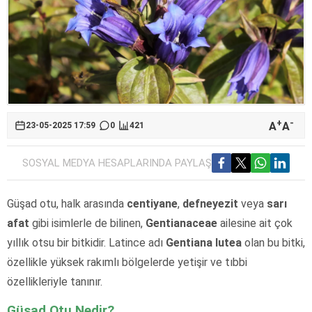
+
-
A
A
23-05-2025 17:59
0
421
SOSYAL MEDYA HESAPLARINDA PAYLAŞ
Güşad otu, halk arasında
centiyane
,
defneyezit
veya
sarı
afat
gibi isimlerle de bilinen,
Gentianaceae
ailesine ait çok
yıllık otsu bir bitkidir. Latince adı
Gentiana lutea
olan bu bitki,
özellikle yüksek rakımlı bölgelerde yetişir ve tıbbi
özellikleriyle tanınır.
Güşad Otu Nedir?