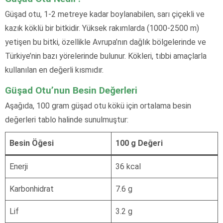
Güşad otu, 1-2 metreye kadar boylanabilen, sarı çiçekli ve
kazık köklü bir bitkidir. Yüksek rakımlarda (1000-2500 m)
yetişen bu bitki, özellikle Avrupa’nın dağlık bölgelerinde ve
Türkiye’nin bazı yörelerinde bulunur. Kökleri, tıbbi amaçlarla
kullanılan en değerli kısmıdır.
Güşad Otu’nun Besin Değerleri
Aşağıda, 100 gram güşad otu kökü için ortalama besin
değerleri tablo halinde sunulmuştur:
Besin Öğesi
100 g Değeri
Enerji
36 kcal
Karbonhidrat
7.6 g
Lif
3.2 g