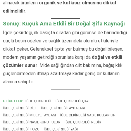
alınacak ürünlerin
organik ve katkısız olmasına dikkat
edilmelidir
.
Sonuç: Küçük Ama Etkili Bir Doğal Şifa Kaynağı
İğde çekirdeği, ilk bakışta sıradan gibi görünse de barındırdığı
güçlü besin öğeleri ve sağlık üzerindeki olumlu etkileriyle
dikkat çeker. Geleneksel tıpta yer bulmuş bu doğal bileşen,
modern yaşamın getirdiği sorunlara karşı da
doğal ve etkili
çözümler sunar
. Mide sağlığından cilt bakımına, bağışıklık
güçlendirmeden iltihap azaltmaya kadar geniş bir kullanım
alanına sahiptir.
ETİKETLER:
IĞDE ÇEKIRDEĞI
İĞDE ÇEKIRDEĞI ÇAYI
İĞDE ÇEKIRDEĞI CILT
İĞDE ÇEKIRDEĞI FAYDALARI
İĞDE ÇEKIRDEĞI MIDEYE FAYDASI
İĞDE ÇEKIRDEĞI NASIL KULLANILIR
İĞDE ÇEKIRDEĞI NASIL KURUTULUR
İĞDE ÇEKIRDEĞI NEDIR
İĞDE ÇEKIRDEĞI TOZU
İĞDE ÇEKIRDEĞI YAĞI