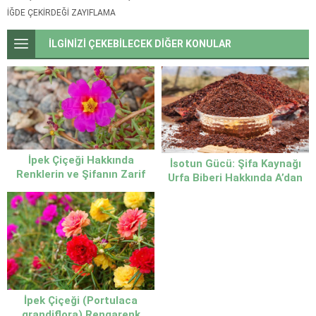
İĞDE ÇEKIRDEĞI ZAYIFLAMA
İLGİNİZİ ÇEKEBİLECEK DİĞER KONULAR
İpek Çiçeği Hakkında
İsotun Gücü: Şifa Kaynağı
Renklerin ve Şifanın Zarif
Urfa Biberi Hakkında A’dan
Temsilcisi
Z’ye Her Şey
İpek Çiçeği (Portulaca
grandiflora) Rengarenk