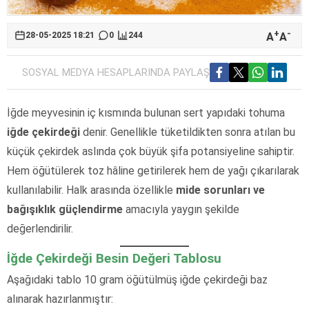
+
-
A
A
28-05-2025 18:21
0
244
SOSYAL MEDYA HESAPLARINDA PAYLAŞ
İğde meyvesinin iç kısmında bulunan sert yapıdaki tohuma
iğde çekirdeği
denir. Genellikle tüketildikten sonra atılan bu
küçük çekirdek aslında çok büyük şifa potansiyeline sahiptir.
Hem öğütülerek toz hâline getirilerek hem de yağı çıkarılarak
kullanılabilir. Halk arasında özellikle
mide sorunları ve
bağışıklık güçlendirme
amacıyla yaygın şekilde
değerlendirilir.
İğde Çekirdeği Besin Değeri Tablosu
Aşağıdaki tablo 10 gram öğütülmüş iğde çekirdeği baz
alınarak hazırlanmıştır: