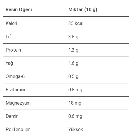
Besin Öğesi
Miktar (10 g)
Kalori
35 kcal
Lif
3.8 g
Protein
1.2 g
Yağ
1.6 g
Omega-6
0.5 g
E vitamini
0.8 mg
Magnezyum
18 mg
Demir
0.6 mg
Polifenoller
Yüksek