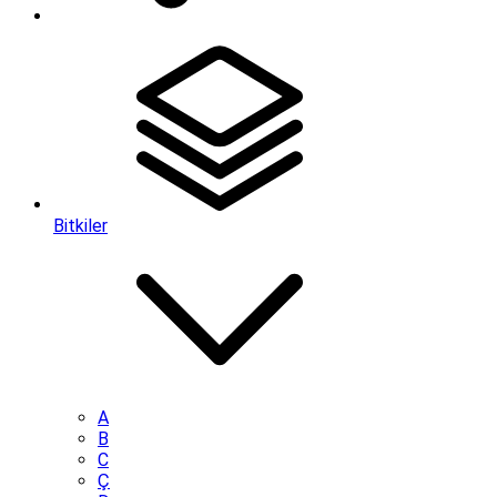
Bitkiler
A
B
C
Ç