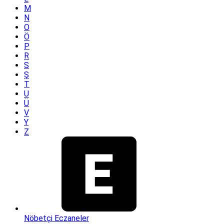
M
N
O
Ö
P
R
S
Ş
T
U
Ü
V
Y
Z
Nöbetçi Eczaneler