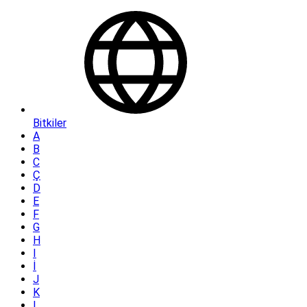
Bitkiler
A
B
C
Ç
D
E
F
G
H
I
İ
J
K
L