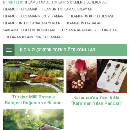
ETİKETLER:
IHLAMUR NASIL TOPLANIR? BILMENIZ GEREKENLER
IHLAMUR TOPLAMAK
IHLAMUR TOPLAMAK KOLAY MI
IHLAMUR TOPLAMANIN EN İYI ZAMANI
IHLAMURUN KURUTULMASI
IHLAMURUN TOPLANACAĞI YERLER
IHLAMURUN FAYDALARI
SAKLAMA SÜRESI VE KOŞULLARI
TOPLAMA ARAÇLARI VE TEKNIKLERI
TOPLANAN IHLAMURUN SAKLANMASI
İLGİNİZİ ÇEKEBİLECEK DİĞER KONULAR
Türkiye Millî Botanik
Karaman’da Yeni Bitki:
Bahçesi Doğanın ve Bilimin
“Karaman Yılan Pancarı”
Buluşma Noktası
Literatüre Katıldı!