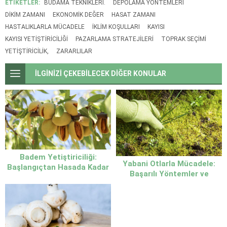
ETİKETLER:
BUDAMA TEKNIKLERI.
DEPOLAMA YÖNTEMLERI
DIKIM ZAMANI
EKONOMIK DEĞER
HASAT ZAMANI
HASTALIKLARLA MÜCADELE
İKLIM KOŞULLARI
KAYISI
KAYISI YETIŞTIRICILIĞI
PAZARLAMA STRATEJILERI
TOPRAK SEÇIMI
YETIŞTIRICILIK,
ZARARLILAR
İLGİNİZİ ÇEKEBİLECEK DİĞER KONULAR
Badem Yetiştiriciliği:
Yabani Otlarla Mücadele:
Başlangıçtan Hasada Kadar
Başarılı Yöntemler ve
Her Şey
Tavsiyeler