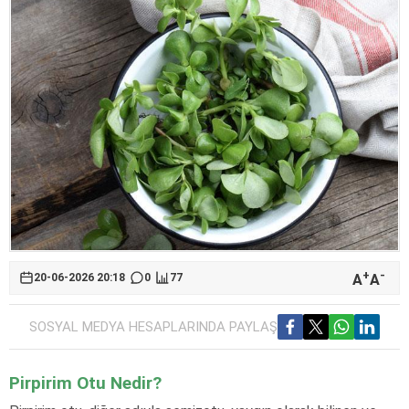
+
-
A
A
20-06-2026 20:18
0
77
SOSYAL MEDYA HESAPLARINDA PAYLAŞ
Pirpirim Otu Nedir?