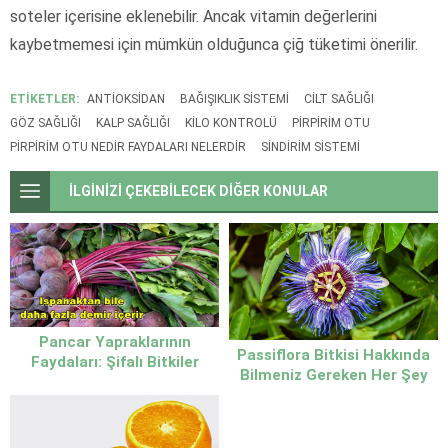
soteler içerisine eklenebilir. Ancak vitamin değerlerini
kaybetmemesi için mümkün olduğunca çiğ tüketimi önerilir.
ETİKETLER:
ANTIOKSIDAN
BAĞIŞIKLIK SISTEMI
CILT SAĞLIĞI
GÖZ SAĞLIĞI
KALP SAĞLIĞI
KILO KONTROLÜ
PIRPIRIM OTU
PIRPIRIM OTU NEDIR FAYDALARI NELERDIR
SINDIRIM SISTEMI
İLGİNİZİ ÇEKEBİLECEK DİĞER KONULAR
Pancar Yapraklarının
Passiflora Bitkisi Hakkında
Faydaları: Şifalı Bitkiler
Bilmeniz Gereken Her Şey
Arasında Gizli Bir Hazine