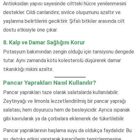
Antioksidan yapısı sayesinde ciltteki hücre yenilenmesini
destekler. Cildi canlandırır, sivilce oluşumunu azaltır ve
yaşlanma belirtilerini geciktirir. Şifalı bitkiler arasında cilt
dostu etkisiyle öne çıkar.
8. Kalp ve Damar Sağlığını Korur
Potasyum bakımından zengin olduğu için tansiyonu dengede
tutar. Aynı zamanda kötü kolesterolü düşürerek damar
tıkanıklığı riskini azaltır.
Pancar Yaprakları Nasıl Kullanılır?
Pancar yaprakları taze olarak salatalarda kullanılabilir.
Zeytinyağı ve limonla lezzetlendirilmiş bir pancar yaprağı
salatası, hem doyurucu hem de besleyicidir. Ayrıca ıspanak
gibi kavrularak ya da çorbalara eklenerek de tüketilebilir.
Pancar yapraklarının haşlama suyu da oldukça faydalıdır. Bu
su, detoks etkisi yaratarak karaciğerin temizlenmesine