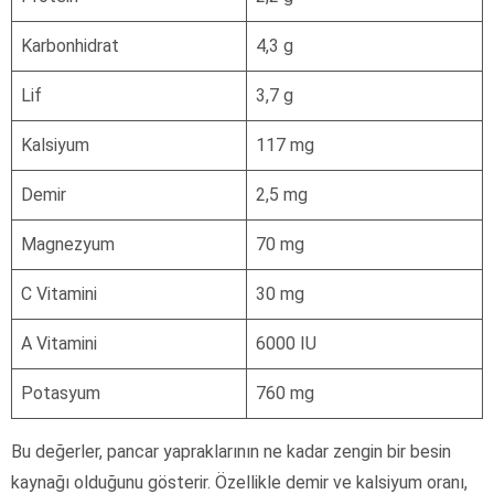
Karbonhidrat
4,3 g
Lif
3,7 g
Kalsiyum
117 mg
Demir
2,5 mg
Magnezyum
70 mg
C Vitamini
30 mg
A Vitamini
6000 IU
Potasyum
760 mg
Bu değerler, pancar yapraklarının ne kadar zengin bir besin
kaynağı olduğunu gösterir. Özellikle demir ve kalsiyum oranı,