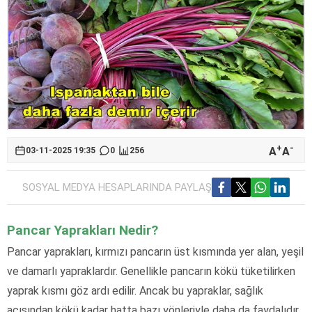
+
-
A
A
03-11-2025 19:35
0
256
SOSYAL MEDYA HESAPLARINDA PAYLAŞ
Pancar Yaprakları Nedir?
Pancar yaprakları, kırmızı pancarın üst kısmında yer alan, yeşil
ve damarlı yapraklardır. Genellikle pancarın kökü tüketilirken
yaprak kısmı göz ardı edilir. Ancak bu yapraklar, sağlık
açısından kökü kadar hatta bazı yönleriyle daha da faydalıdır.