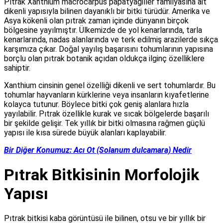
Pıtrak Xanthium macrocarpus papatyagiller familyasına ait
dikenli yapısıyla bilinen dayanıklı bir bitki türüdür. Amerika ve
Asya kökenli olan pıtrak zaman içinde dünyanın birçok
bölgesine yayılmıştır. Ülkemizde de yol kenarlarında, tarla
kenarlarında, nadas alanlarında ve terk edilmiş arazilerde sıkça
karşımıza çıkar. Doğal yayılış başarısını tohumlarının yapısına
borçlu olan pıtrak botanik açıdan oldukça ilginç özelliklere
sahiptir.
Xanthium cinsinin genel özelliği dikenli ve sert tohumlardır. Bu
tohumlar hayvanların kürklerine veya insanların kıyafetlerine
kolayca tutunur. Böylece bitki çok geniş alanlara hızla
yayılabilir. Pıtrak özellikle kurak ve sıcak bölgelerde başarılı
bir şekilde gelişir. Tek yıllık bir bitki olmasına rağmen güçlü
yapısı ile kısa sürede büyük alanları kaplayabilir.
Bir Diğer Konumuz: Acı Ot (Solanum dulcamara) Nedir
Pıtrak Bitkisinin Morfolojik
Yapısı
Pıtrak bitkisi kaba görüntüsü ile bilinen, otsu ve bir yıllık bir