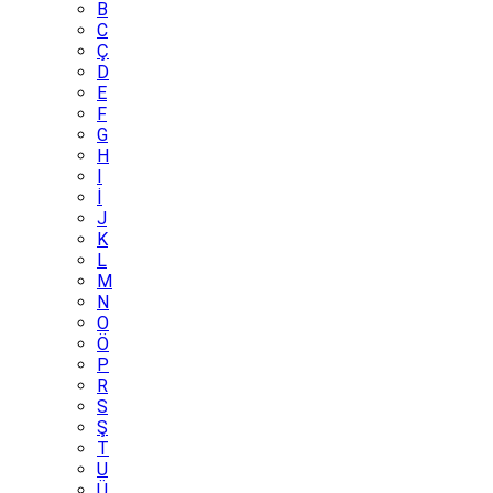
B
C
Ç
D
E
F
G
H
I
İ
J
K
L
M
N
O
Ö
P
R
S
Ş
T
U
Ü