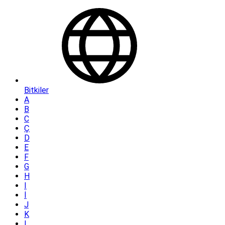
Bitkiler
A
B
C
Ç
D
E
F
G
H
I
İ
J
K
L