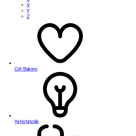
V
Y
Z
Cilt Bakımı
Yetiştiricilik