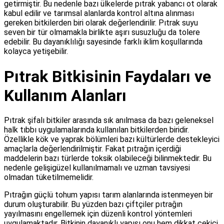
getirmiştir. Bu nedenle bazı ülkelerde pıtrak yabancı ot olarak
kabul edilir ve tarımsal alanlarda kontrol altına alınması
gereken bitkilerden biri olarak değerlendirilir. Pıtrak suyu
seven bir tür olmamakla birlikte aşırı susuzluğu da tolere
edebilir. Bu dayanıklılığı sayesinde farklı iklim koşullarında
kolayca yetişebilir.
Pıtrak Bitkisinin Faydaları ve
Kullanım Alanları
Pıtrak şifalı bitkiler arasında sık anılmasa da bazı geleneksel
halk tıbbı uygulamalarında kullanılan bitkilerden biridir.
Özellikle kök ve yaprak bölümleri bazı kültürlerde destekleyici
amaçlarla değerlendirilmiştir. Fakat pıtrağın içerdiği
maddelerin bazı türlerde toksik olabileceği bilinmektedir. Bu
nedenle gelişigüzel kullanılmamalı ve uzman tavsiyesi
olmadan tüketilmemelidir.
Pıtrağın güçlü tohum yapısı tarım alanlarında istenmeyen bir
durum oluşturabilir. Bu yüzden bazı çiftçiler pıtrağın
yayılmasını engellemek için düzenli kontrol yöntemleri
uygulamaktadır. Bitkinin dayanıklı yapısı onu hem dikkat çekici