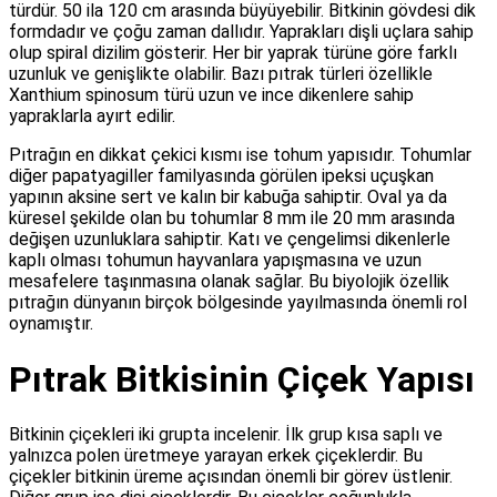
türdür. 50 ila 120 cm arasında büyüyebilir. Bitkinin gövdesi dik
formdadır ve çoğu zaman dallıdır. Yaprakları dişli uçlara sahip
olup spiral dizilim gösterir. Her bir yaprak türüne göre farklı
uzunluk ve genişlikte olabilir. Bazı pıtrak türleri özellikle
Xanthium spinosum türü uzun ve ince dikenlere sahip
yapraklarla ayırt edilir.
Pıtrağın en dikkat çekici kısmı ise tohum yapısıdır. Tohumlar
diğer papatyagiller familyasında görülen ipeksi uçuşkan
yapının aksine sert ve kalın bir kabuğa sahiptir. Oval ya da
küresel şekilde olan bu tohumlar 8 mm ile 20 mm arasında
değişen uzunluklara sahiptir. Katı ve çengelimsi dikenlerle
kaplı olması tohumun hayvanlara yapışmasına ve uzun
mesafelere taşınmasına olanak sağlar. Bu biyolojik özellik
pıtrağın dünyanın birçok bölgesinde yayılmasında önemli rol
oynamıştır.
Pıtrak Bitkisinin Çiçek Yapısı
Bitkinin çiçekleri iki grupta incelenir. İlk grup kısa saplı ve
yalnızca polen üretmeye yarayan erkek çiçeklerdir. Bu
çiçekler bitkinin üreme açısından önemli bir görev üstlenir.