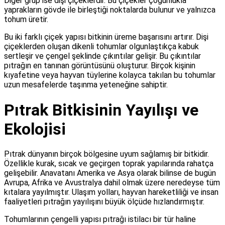
Diğer grup ise dişi çiçeklerdir. Bu çiçekler çoğunlukla
yaprakların gövde ile birleştiği noktalarda bulunur ve yalnızca
tohum üretir.
Bu iki farklı çiçek yapısı bitkinin üreme başarısını artırır. Dişi
çiçeklerden oluşan dikenli tohumlar olgunlaştıkça kabuk
sertleşir ve çengel şeklinde çıkıntılar gelişir. Bu çıkıntılar
pıtrağın en tanınan görüntüsünü oluşturur. Birçok kişinin
kıyafetine veya hayvan tüylerine kolayca takılan bu tohumlar
uzun mesafelerde taşınma yeteneğine sahiptir.
Pıtrak Bitkisinin Yayılışı ve
Ekolojisi
Pıtrak dünyanın birçok bölgesine uyum sağlamış bir bitkidir.
Özellikle kurak, sıcak ve geçirgen toprak yapılarında rahatça
gelişebilir. Anavatanı Amerika ve Asya olarak bilinse de bugün
Avrupa, Afrika ve Avustralya dahil olmak üzere neredeyse tüm
kıtalara yayılmıştır. Ulaşım yolları, hayvan hareketliliği ve insan
faaliyetleri pıtrağın yayılışını büyük ölçüde hızlandırmıştır.
Tohumlarının çengelli yapısı pıtrağı istilacı bir tür haline