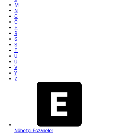
M
N
O
Ö
P
R
S
Ş
T
U
Ü
V
Y
Z
Nöbetçi Eczaneler