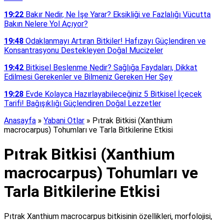
19:22
Bakır Nedir, Ne İşe Yarar? Eksikliği ve Fazlalığı Vücutta
Bakın Nelere Yol Açıyor?
19:48
Odaklanmayı Artıran Bitkiler! Hafızayı Güçlendiren ve
Konsantrasyonu Destekleyen Doğal Mucizeler
19:42
Bitkisel Beslenme Nedir? Sağlığa Faydaları, Dikkat
Edilmesi Gerekenler ve Bilmeniz Gereken Her Şey
19:28
Evde Kolayca Hazırlayabileceğiniz 5 Bitkisel İçecek
Tarifi! Bağışıklığı Güçlendiren Doğal Lezzetler
Anasayfa
»
Yabani Otlar
»
Pıtrak Bitkisi (Xanthium
macrocarpus) Tohumları ve Tarla Bitkilerine Etkisi
Pıtrak Bitkisi (Xanthium
macrocarpus) Tohumları ve
Tarla Bitkilerine Etkisi
Pıtrak Xanthium macrocarpus bitkisinin özellikleri, morfolojisi,