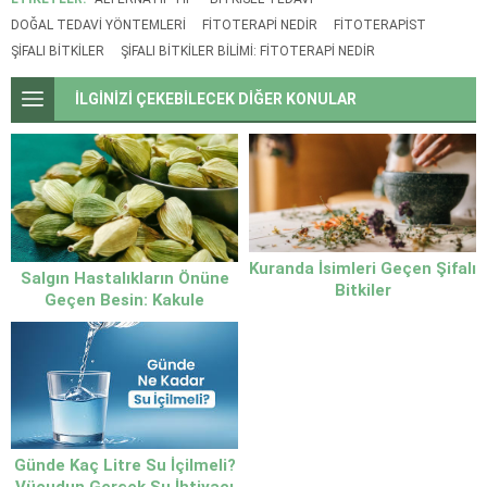
DOĞAL TEDAVI YÖNTEMLERI
FITOTERAPI NEDIR
FITOTERAPIST
ŞIFALI BITKILER
ŞIFALI BITKILER BILIMI: FITOTERAPI NEDIR
İLGİNİZİ ÇEKEBİLECEK DİĞER KONULAR
Kuranda İsimleri Geçen Şifalı
Salgın Hastalıkların Önüne
Bitkiler
Geçen Besin: Kakule
Günde Kaç Litre Su İçilmeli?
Vücudun Gerçek Su İhtiyacı