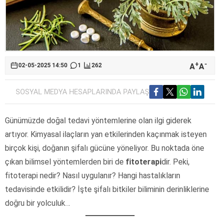
+
-
A
A
02-05-2025 14:50
1
262
SOSYAL MEDYA HESAPLARINDA PAYLAŞ
Günümüzde doğal tedavi yöntemlerine olan ilgi giderek
artıyor. Kimyasal ilaçların yan etkilerinden kaçınmak isteyen
birçok kişi, doğanın şifalı gücüne yöneliyor. Bu noktada öne
çıkan bilimsel yöntemlerden biri de
fitoterapi
dir. Peki,
fitoterapi nedir? Nasıl uygulanır? Hangi hastalıkların
tedavisinde etkilidir? İşte şifalı bitkiler biliminin derinliklerine
doğru bir yolculuk…