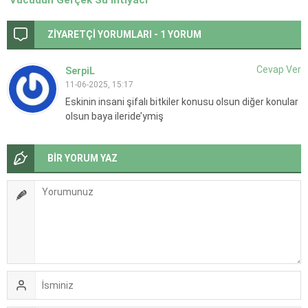
Ne Kadar?
ZİYARETÇİ YORUMLARI - 1 YORUM
Cevap Ver
SerpiL
11-06-2025, 15:17
Eskinin insani şifalı bitkiler konusu olsun diğer konular
olsun baya ileride’ymiş
BİR YORUM YAZ