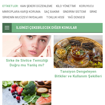
ETİKETLER:
KAN ŞEKERI DÜZENLEME
KILO YÖNETIMI
KORUYUCU
MIKROPLARA KARŞI KORUMA
SAÇ BAKIMI
SINDIRIM SISTEMI
SIRKE
SIRKENIN MUCIZEVI FAYDALARI
TOKLUK HISSI
YAĞ DENGESI
İLGİNİZİ ÇEKEBİLECEK DİĞER KONULAR
Sirke ile Sivilce Temizliği
Doğru mu Yanlış mı?
Uzmanların Önerdiği Güvenli
Tansiyon Dengeleyen
Yöntem Ortaya Çıktı
Bitkiler ve Kullanım Şekilleri