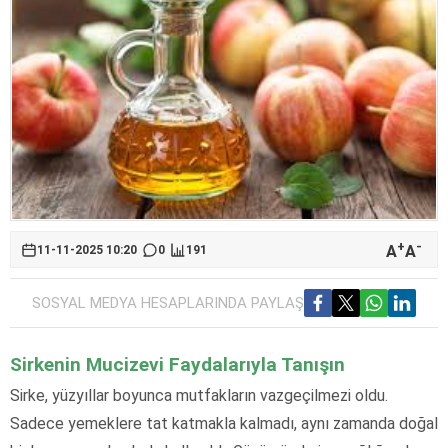
+
-
A
A
11-11-2025 10:20
0
191
SOSYAL MEDYA HESAPLARINDA PAYLAŞ
Sirkenin Mucizevi Faydalarıyla Tanışın
Sirke, yüzyıllar boyunca mutfakların vazgeçilmezi oldu.
Sadece yemeklere tat katmakla kalmadı, aynı zamanda doğal