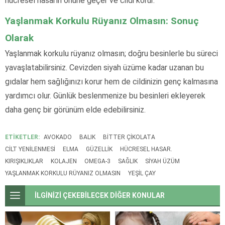
hücresel hasarın önüne geçer ve cildi korur.
Yaşlanmak Korkulu Rüyanız Olmasın: Sonuç
Olarak
Yaşlanmak korkulu rüyanız olmasın; doğru besinlerle bu süreci
yavaşlatabilirsiniz. Cevizden siyah üzüme kadar uzanan bu
gıdalar hem sağlığınızı korur hem de cildinizin genç kalmasına
yardımcı olur. Günlük beslenmenize bu besinleri ekleyerek
daha genç bir görünüm elde edebilirsiniz.
ETİKETLER:
AVOKADO
BALIK
BITTER ÇIKOLATA
CILT YENILENMESI
ELMA
GÜZELLIK
HÜCRESEL HASAR.
KIRIŞIKLIKLAR
KOLAJEN
OMEGA-3
SAĞLIK
SIYAH ÜZÜM
YAŞLANMAK KORKULU RÜYANIZ OLMASIN
YEŞIL ÇAY
İLGİNİZİ ÇEKEBİLECEK DİĞER KONULAR