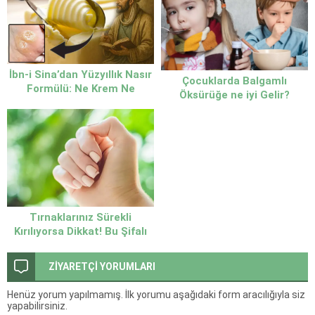
İbn-i Sina’dan Yüzyıllık Nasır
Çocuklarda Balgamlı
Formülü: Ne Krem Ne
Öksürüğe ne iyi Gelir?
Merhem! Çözüm
Tereyağında mı?
Tırnaklarınız Sürekli
Kırılıyorsa Dikkat! Bu Şifalı
Bitkiler Tırnakları
Güçlendirmeye Yardımcı
ZİYARETÇİ YORUMLARI
Oluyor
Henüz yorum yapılmamış. İlk yorumu aşağıdaki form aracılığıyla siz
yapabilirsiniz.