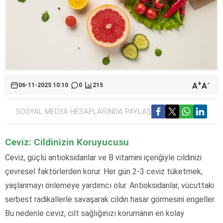
+
-
A
A
06-11-2025 10:10
0
215
SOSYAL MEDYA HESAPLARINDA PAYLAŞ
Ceviz: Cildinizin Koruyucusu
Ceviz, güçlü antioksidanlar ve B vitamini içeriğiyle cildinizi
çevresel faktörlerden korur. Her gün 2-3 ceviz tüketmek,
yaşlanmayı önlemeye yardımcı olur. Antioksidanlar, vücuttaki
serbest radikallerle savaşarak cildin hasar görmesini engeller.
Bu nedenle ceviz, cilt sağlığınızı korumanın en kolay