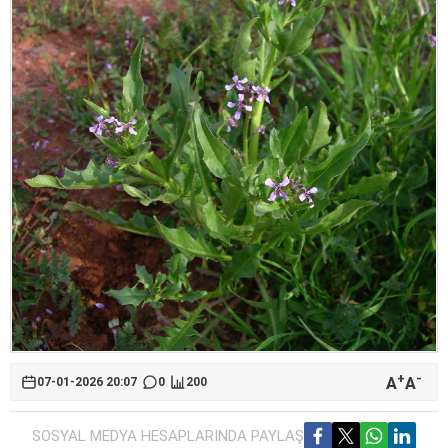
+
-
A
A
07-01-2026 20:07
0
200
SOSYAL MEDYA HESAPLARINDA PAYLAŞ