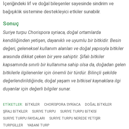
İçeriğindeki lif ve doğal bileşenler sayesinde sindirim ve
bağışıklık sistemine destekleyici etkiler sunabilir.
Sonuç
Suriye turpu Chorispora syriaca, doğal ortamlarda
kendiliğinden yetişen, dayanıklı ve uyumlu bir bitkidir. Besin
değeri, geleneksel kullanım alanları ve doğal yapısıyla bitkiler
arasında dikkat çeken bir yere sahiptir. Şifalı bitkiler
kapsamında sınırlı bir kullanıma sahip olsa da, doğadan gelen
bitkilerle ilgilenenler için önemli bir türdür. Bilinçli şekilde
değerlendirildiğinde, doğal yaşam ve bitkisel kaynaklara ilgi
duyanlar için değerli bilgiler sunar.
ETİKETLER:
BITKILER
CHORISPORA SYRIACA
DOĞAL BITKILER
ŞIFALI BITKILER
SURIYE TURPU
SURIYE TURPU BITKISI
SURIYE TURPU FAYDALARI
SURIYE TURPU NEREDE YETIŞIR
TURPGILLER
YABANI TURP