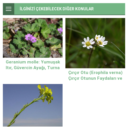
İLGİNİZİ ÇEKEBİLECEK DİĞER KONULAR
Geranium molle: Yumuşak
Itır, Güvercin Ayağı, Turna
Çırçır Otu (Erophila verna)
Gagası, Bitkisinin Özellikleri
Çırçır Otunun Faydaları ve
ve Doğadaki Yeri
Özellikleri