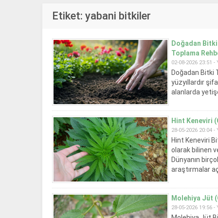
Etiket:
yabani bitkiler
Doğadan Bitki
Toplama Rehb
02-08-2026 23:51 -
Doğadan Bitki 
yüzyıllardır şi
alanlarda yetişe
tıpta hem de mu
Hint Keneviri (
28-05-2026 20:04 -
Hint Keneviri Bi
olarak bilinen v
Dünyanın birçok
araştırmalar aç
Molehiya Jüt (
28-05-2026 19:56 -
Molehiya Jüt Bi