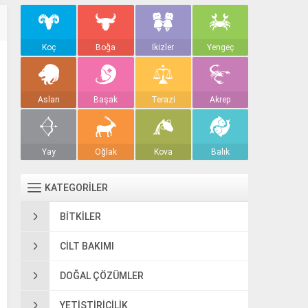
Koç
Boğa
İkizler
Yengeç
Aslan
Başak
Terazi
Akrep
Yay
Oğlak
Kova
Balık
KATEGORİLER
BITKILER
CILT BAKIMI
DOĞAL ÇÖZÜMLER
YETIŞTIRICILIK