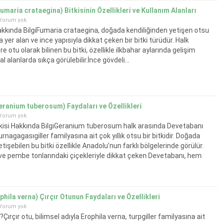
umaria crataegina) Bitkisinin Özellikleri ve Kullanım Alanları
Yorum yok
kkında BilgiFumaria crataegina, doğada kendiliğinden yetişen otsu
a yer alan ve ince yapısıyla dikkat çeken bir bitki türüdür. Halk
 otu olarak bilinen bu bitki, özellikle ilkbahar aylarında gelişim
l alanlarda sıkça görülebilir.İnce gövdeli...
ranium tuberosum) Faydaları ve Özellikleri
Yorum yok
kisi Hakkında BilgiGeranium tuberosum halk arasında Devetabanı
turnagagasıgiller familyasına ait çok yıllık otsu bir bitkidir. Doğada
tişebilen bu bitki özellikle Anadolu’nun farklı bölgelerinde görülür.
 ve pembe tonlarındaki çiçekleriyle dikkat çeken Devetabanı, hem
..
phila verna) Çırçır Otunun Faydaları ve Özellikleri
Yorum yok
?Çırçır otu, bilimsel adıyla Erophila verna, turpgiller familyasına ait