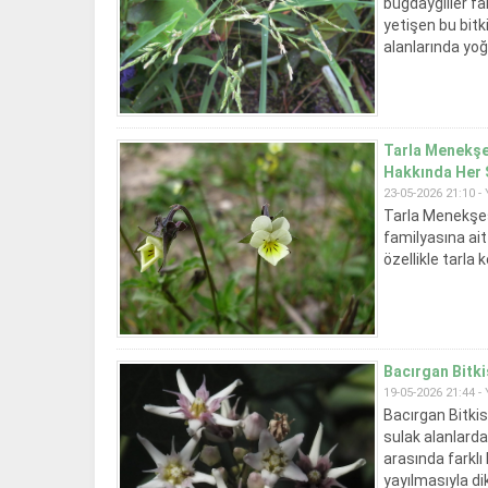
buğdaygiller fam
yetişen bu bitk
alanlarında yoğ
Tarla Menekşes
Hakkında Her 
23-05-2026 21:10 -
Tarla Menekşes
familyasına ait 
özellikle tarla 
açık sarı tonlar
Bacırgan Bitki
19-05-2026 21:44 -
Bacırgan Bitkis
sulak alanlarda 
arasında farklı 
yayılmasıyla di