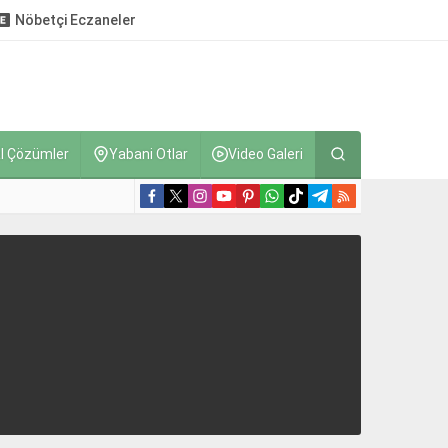
Nöbetçi Eczaneler
l Çözümler
Yabani Otlar
Video Galeri