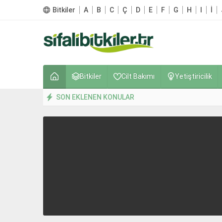
Bitkiler
A
B
C
Ç
D
E
F
G
H
I
İ
Bitkiler
Cilt Bakımı
Yetiştiricilik
SON EKLENEN KONULAR