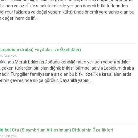
 bilinen ve özellikle sıcak iklimlerde yetişen önemli bitki türlerinden
eksel mutfaklarda ve doğal yaşam kültüründe önemli yere sahip olan bu
 değeri hem de lif...
 (Lepidium draba) Faydaları ve Özellikleri
Yorum yok
Hakkında Merak EdilenlerDoğada kendiliğinden yetişen yabani bitkiler
 çeken türlerden biri olan diğnik bitkisi, bilimsel adıyla Lepidium draba
edir. Turpgiller familyasına ait olan bu bitki, özellikle kırsal alanlarda
rinin çevresinde sıkça görülür. Dayanıklı yapısı...
ülbül Otu (Sisymbrium Altissimum) Bitkisinin Özellikleri
Yorum yok