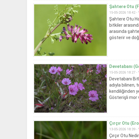
Şahtere Otu (F
15-05-2026 18:42 -
Şahtere Otu Ha
bitkiler arasınd
arasında şahtere
gösterir ve doğa
Devetabanı (Ge
15-05-2026 18:27 -
Devetabanı Bit
adıyla bilinen, 
kendiliğinden ye
Gösterişli mor
doğal yaşamda.
Çırçır Otu (Ero
13-05-2026 18:39 -
Çırçır Otu Nedir