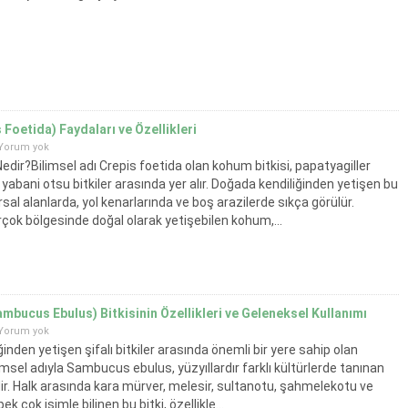
Foetida) Faydaları ve Özellikleri
Yorum yok
edir?Bilimsel adı Crepis foetida olan kohum bitkisi, papatyagiller
 yabani otsu bitkiler arasında yer alır. Doğada kendiliğinden yetişen bu
kırsal alanlarda, yol kenarlarında ve boş arazilerde sıkça görülür.
çok bölgesinde doğal olarak yetişebilen kohum,...
mbucus Ebulus) Bitkisinin Özellikleri ve Geleneksel Kullanımı
Yorum yok
inden yetişen şifalı bitkiler arasında önemli bir yere sahip olan
imsel adıyla Sambucus ebulus, yüzyıllardır farklı kültürlerde tanınan
idir. Halk arasında kara mürver, melesir, sultanotu, şahmelekotu ve
ek çok isimle bilinen bu bitki, özellikle...