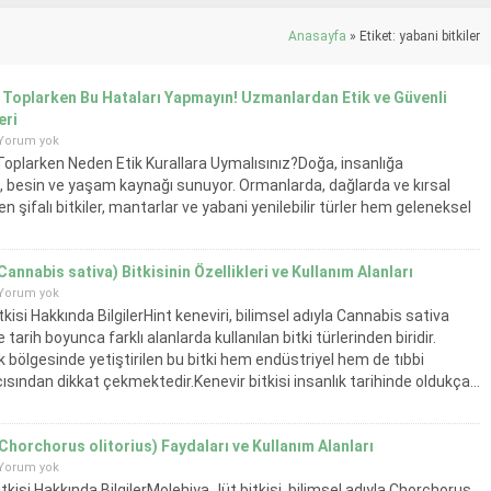
Anasayfa
»
Etiket: yabani bitkiler
 Toplarken Bu Hataları Yapmayın! Uzmanlardan Etik ve Güvenli
eri
Yorum yok
Toplarken Neden Etik Kurallara Uymalısınız?Doğa, insanlığa
fa, besin ve yaşam kaynağı sunuyor. Ormanlarda, dağlarda ve kırsal
n şifalı bitkiler, mantarlar ve yabani yenilebilir türler hem geleneksel
tfak kültüründe önemli bir yere sahip. Ancak...
Cannabis sativa) Bitkisinin Özellikleri ve Kullanım Alanları
Yorum yok
tkisi Hakkında BilgilerHint keneviri, bilimsel adıyla Cannabis sativa
e tarih boyunca farklı alanlarda kullanılan bitki türlerinden biridir.
 bölgesinde yetiştirilen bu bitki hem endüstriyel hem de tıbbi
ısından dikkat çekmektedir.Kenevir bitkisi insanlık tarihinde oldukça...
Chorchorus olitorius) Faydaları ve Kullanım Alanları
Yorum yok
tkisi Hakkında BilgilerMolehiya Jüt bitkisi, bilimsel adıyla Chorchorus