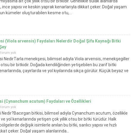
ilyasına ait çok yıllık otsu bir bitkidir. Genellikle sulak alanlarda
i, ince yapısı ve keskin yaprak kenarlarıyla dikkat çeker. Doğal yaşam
un kümeler oluşturabilen kesme otu,...
i (Viola arvensis) Faydaları Nelerdir Doğal Şifa Kaynağı Bitki
Şey
Yorum yok
i NedirTarla menekşesi, bilimsel adıyla Viola arvensis, menekşegiller
otsu bir bitkidir. Doğada kendiliğinden yetişebilen bu zarif bitki
kenarlarında, çayırlarda ve yol kıyılarında sıkça görülür. Küçük beyaz ve
ındaki çiçekleriyle dikkat çeken tarla menekşesi,...
si (Cynanchum acutum) Faydaları ve Özellikleri
Yorum yok
i Nedir?Bacırgan bitkisi, bilimsel adıyla Cynanchum acutum, özellikle
ve yol kenarlarında yetişen çok yıllık otsu bir bitki türüdür. Halk
bölgelerde değişik isimlerle anılan bu bitki, sarılıcı yapısı ve hızlı
kkat çeker. Doğal yaşam alanlarında...