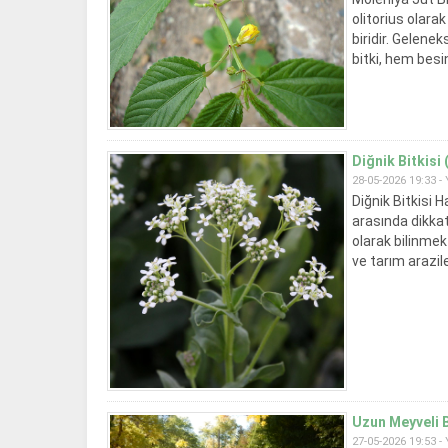
olitorius olarak
biridir. Gelen
bitki, hem besin
Diğnik Bitkisi
28-05-2026 19:33 -
Diğnik Bitkisi 
arasında dikkat
olarak bilinmekt
ve tarım arazile
Uzun Meyveli B
27-05-2026 19:53 -