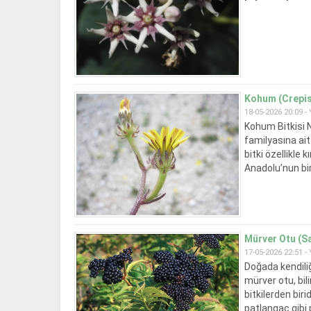
Kohum (Crepis 
18-05-2026 20:09 -
Kohum Bitkisi N
familyasına ait
bitki özellikle 
Anadolu’nun bir
Mürver Otu (Sa
17-05-2026 22:51 -
Doğada kendiliğ
mürver otu, bil
bitkilerden bir
patlangaç gibi p