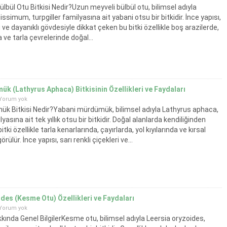
lbül Otu Bitkisi Nedir?Uzun meyveli bülbül otu, bilimsel adıyla
ssimum, turpgiller familyasına ait yabani otsu bir bitkidir. İnce yapısı,
ve dayanıklı gövdesiyle dikkat çeken bu bitki özellikle boş arazilerde,
 ve tarla çevrelerinde doğal...
k (Lathyrus Aphaca) Bitkisinin Özellikleri ve Faydaları
Yorum yok
k Bitkisi Nedir?Yabani mürdümük, bilimsel adıyla Lathyrus aphaca,
lyasına ait tek yıllık otsu bir bitkidir. Doğal alanlarda kendiliğinden
itki özellikle tarla kenarlarında, çayırlarda, yol kıyılarında ve kırsal
rülür. İnce yapısı, sarı renkli çiçekleri ve...
des (Kesme Otu) Özellikleri ve Faydaları
Yorum yok
ında Genel BilgilerKesme otu, bilimsel adıyla Leersia oryzoides,