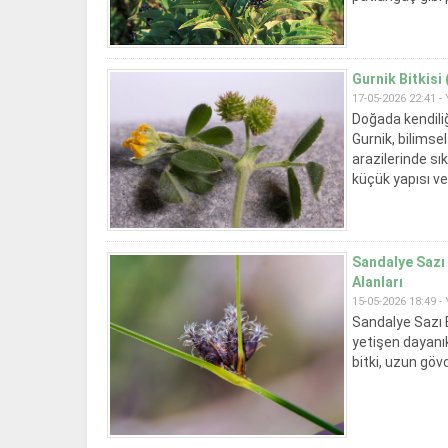
Gurnik Bitkisi
17-05-2026 22:41 -
Doğada kendiliğ
Gurnik, bilimse
arazilerinde sık
küçük yapısı ve
Sandalye Sazı 
Alanları
15-05-2026 18:49 -
Sandalye Sazı 
yetişen dayanık
bitki, uzun göv
Özellikle göl ke