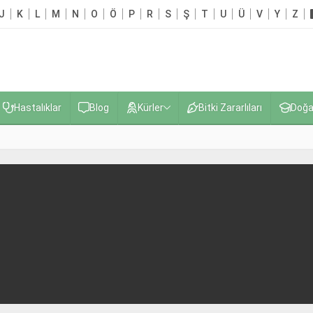
J
K
L
M
N
O
Ö
P
R
S
Ş
T
U
Ü
V
Y
Z
Hastalıklar
Blog
Kürler
Bitki Zararlıları
Doğa