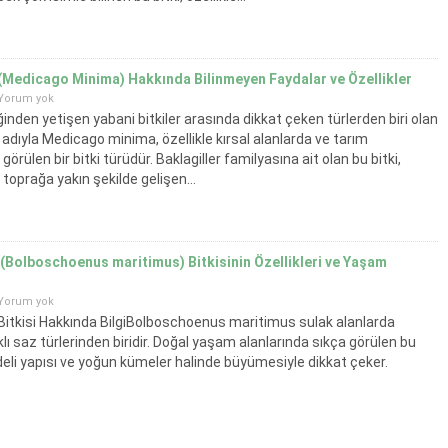
 (Medicago Minima) Hakkında Bilinmeyen Faydalar ve Özellikler
Yorum yok
inden yetişen yabani bitkiler arasında dikkat çeken türlerden biri olan
l adıyla Medicago minima, özellikle kırsal alanlarda ve tarım
 görülen bir bitki türüdür. Baklagiller familyasına ait olan bu bitki,
 toprağa yakın şekilde gelişen...
(Bolboschoenus maritimus) Bitkisinin Özellikleri ve Yaşam
Yorum yok
Bitkisi Hakkında BilgiBolboschoenus maritimus sulak alanlarda
lı saz türlerinden biridir. Doğal yaşam alanlarında sıkça görülen bu
deli yapısı ve yoğun kümeler halinde büyümesiyle dikkat çeker.
narları, bataklık bölgeler ve nemli arazilerde yayılım gösteren...