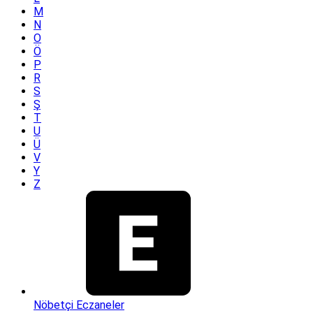
M
N
O
Ö
P
R
S
Ş
T
U
Ü
V
Y
Z
Nöbetçi Eczaneler