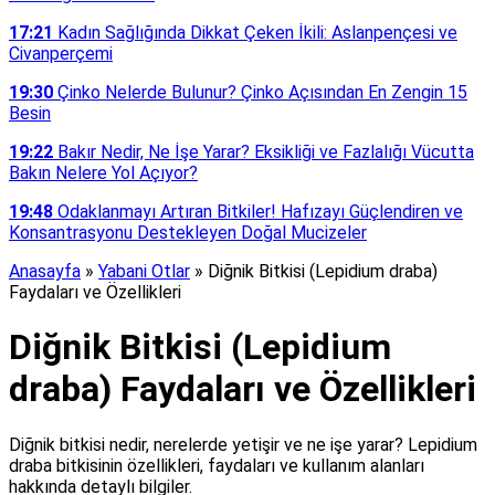
17:21
Kadın Sağlığında Dikkat Çeken İkili: Aslanpençesi ve
Civanperçemi
19:30
Çinko Nelerde Bulunur? Çinko Açısından En Zengin 15
Besin
19:22
Bakır Nedir, Ne İşe Yarar? Eksikliği ve Fazlalığı Vücutta
Bakın Nelere Yol Açıyor?
19:48
Odaklanmayı Artıran Bitkiler! Hafızayı Güçlendiren ve
Konsantrasyonu Destekleyen Doğal Mucizeler
Anasayfa
»
Yabani Otlar
»
Diğnik Bitkisi (Lepidium draba)
Faydaları ve Özellikleri
Diğnik Bitkisi (Lepidium
draba) Faydaları ve Özellikleri
Diğnik bitkisi nedir, nerelerde yetişir ve ne işe yarar? Lepidium
draba bitkisinin özellikleri, faydaları ve kullanım alanları
hakkında detaylı bilgiler.