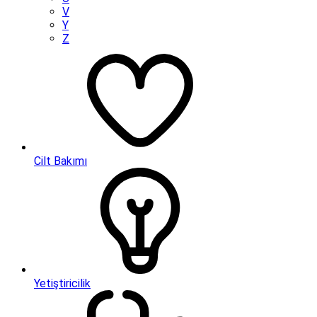
V
Y
Z
Cilt Bakımı
Yetiştiricilik