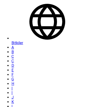
Bitkiler
A
B
C
Ç
D
E
F
G
H
I
İ
J
K
L