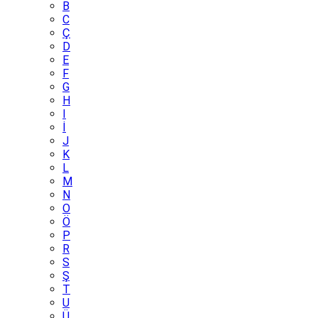
B
C
Ç
D
E
F
G
H
I
İ
J
K
L
M
N
O
Ö
P
R
S
Ş
T
U
Ü