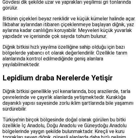
Gövdesi dik şekilde uzar ve yaprakları yeşilimsi gri tonlarında
görülür.
Bitkinin çiçekleri beyaz renklidir ve küçük kümeler halinde açar.
İlkbahar aylarından itibaren çiçeklenmeye başlayan diğnik, yaz
aylarına kadar canlılığını koruyabilir. Meyveleri küçük yuvarlak
yapıdadır ve içerisinde çok sayıda tohum bulunur.
Diğnik bitkisi hızlı yayılma özelliğine sahip olduğu için bazı
bölgelerde yabancı ot olarak değerlendirilir. Özellikle tarım
alanlarında kontrol edilmediğinde geniş alanlara
yayılabilmektedir.
Lepidium draba Nerelerde Yetişir
Diğnik bitkisi genellikle yol kenarlarında, boş arazilerde, tarla
çevrelerinde ve çayırlık alanlarda yetişmektedir. Kuraklığa
dayanıklı yapısı sayesinde zorlu iklim şartlarında bile yaşamını
sürdürebilir.
Türkiye’nin birçok bölgesinde doğal olarak görülen bu bitki
özellikle İç Anadolu, Doğu Anadolu ve Güneydoğu Anadolu
bölgelerinde yaygın şekilde bulunmaktadır. Kireçli ve kuru
toprakları seven diğnik, güneşli alanlarda daha hızlı gelişim