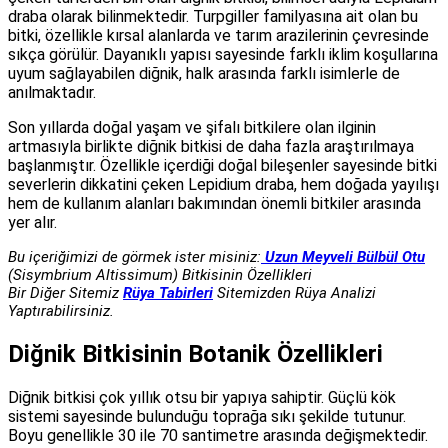
draba olarak bilinmektedir. Turpgiller familyasına ait olan bu
bitki, özellikle kırsal alanlarda ve tarım arazilerinin çevresinde
sıkça görülür. Dayanıklı yapısı sayesinde farklı iklim koşullarına
uyum sağlayabilen diğnik, halk arasında farklı isimlerle de
anılmaktadır.
Son yıllarda doğal yaşam ve şifalı bitkilere olan ilginin
artmasıyla birlikte diğnik bitkisi de daha fazla araştırılmaya
başlanmıştır. Özellikle içerdiği doğal bileşenler sayesinde bitki
severlerin dikkatini çeken Lepidium draba, hem doğada yayılışı
hem de kullanım alanları bakımından önemli bitkiler arasında
yer alır.
Bu içeriğimizi de görmek ister misiniz:
Uzun Meyveli Bülbül Otu
(Sisymbrium Altissimum) Bitkisinin Özellikleri
Bir Diğer Sitemiz
Rüya Tabirleri
Sitemizden Rüya Analizi
Yaptırabilirsiniz.
Diğnik Bitkisinin Botanik Özellikleri
Diğnik bitkisi çok yıllık otsu bir yapıya sahiptir. Güçlü kök
sistemi sayesinde bulunduğu toprağa sıkı şekilde tutunur.
Boyu genellikle 30 ile 70 santimetre arasında değişmektedir.