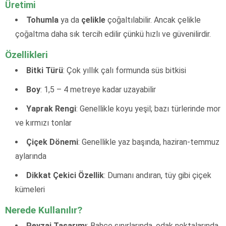
Üretimi
Tohumla
ya da
çelikle
çoğaltılabilir. Ancak çelikle
çoğaltma daha sık tercih edilir çünkü hızlı ve güvenilirdir.
Özellikleri
Bitki Türü
: Çok yıllık çalı formunda süs bitkisi
Boy
: 1,5 – 4 metreye kadar uzayabilir
Yaprak Rengi
: Genellikle koyu yeşil; bazı türlerinde mor
ve kırmızı tonlar
Çiçek Dönemi
: Genellikle yaz başında, haziran-temmuz
aylarında
Dikkat Çekici Özellik
: Dumanı andıran, tüy gibi çiçek
kümeleri
Nerede Kullanılır?
Peyzaj Tasarımı
: Bahçe sınırlarında, odak noktalarında