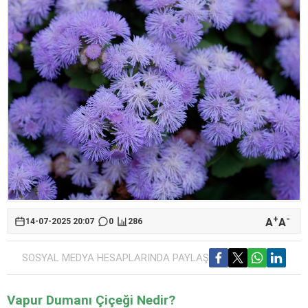
+
-
A
A
14-07-2025 20:07
0
286
SOSYAL MEDYA HESAPLARINDA PAYLAŞ
Vapur Dumanı Çiçeği Nedir?