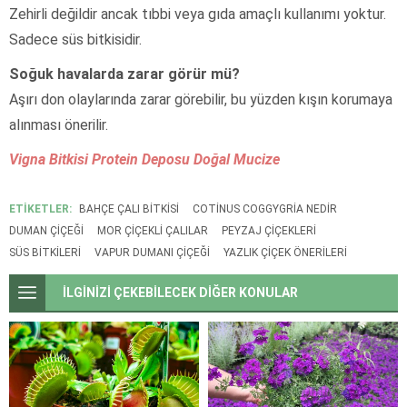
Zehirli değildir ancak tıbbi veya gıda amaçlı kullanımı yoktur.
Sadece süs bitkisidir.
Soğuk havalarda zarar görür mü?
Aşırı don olaylarında zarar görebilir, bu yüzden kışın korumaya
alınması önerilir.
Vigna Bitkisi Protein Deposu Doğal Mucize
ETİKETLER:
BAHÇE ÇALI BITKISI
COTINUS COGGYGRIA NEDIR
DUMAN ÇIÇEĞI
MOR ÇIÇEKLI ÇALILAR
PEYZAJ ÇIÇEKLERI
SÜS BITKILERI
VAPUR DUMANI ÇIÇEĞI
YAZLIK ÇIÇEK ÖNERILERI
İLGİNİZİ ÇEKEBİLECEK DİĞER KONULAR