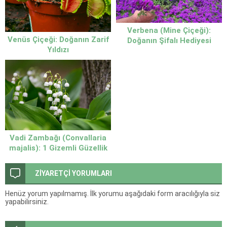
Verbena (Mine Çiçeği):
Venüs Çiçeği: Doğanın Zarif
Doğanın Şifalı Hediyesi
Yıldızı
Vadi Zambağı (Convallaria
majalis): 1 Gizemli Güzellik
ZİYARETÇİ YORUMLARI
Henüz yorum yapılmamış. İlk yorumu aşağıdaki form aracılığıyla siz
yapabilirsiniz.