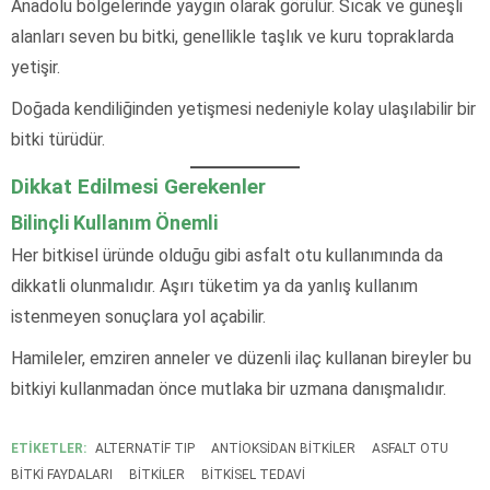
Anadolu bölgelerinde yaygın olarak görülür. Sıcak ve güneşli
alanları seven bu bitki, genellikle taşlık ve kuru topraklarda
yetişir.
Doğada kendiliğinden yetişmesi nedeniyle kolay ulaşılabilir bir
bitki türüdür.
Dikkat Edilmesi Gerekenler
Bilinçli Kullanım Önemli
Her bitkisel üründe olduğu gibi asfalt otu kullanımında da
dikkatli olunmalıdır. Aşırı tüketim ya da yanlış kullanım
istenmeyen sonuçlara yol açabilir.
Hamileler, emziren anneler ve düzenli ilaç kullanan bireyler bu
bitkiyi kullanmadan önce mutlaka bir uzmana danışmalıdır.
ETİKETLER:
ALTERNATIF TIP
ANTIOKSIDAN BITKILER
ASFALT OTU
BITKI FAYDALARI
BITKILER
BITKISEL TEDAVI