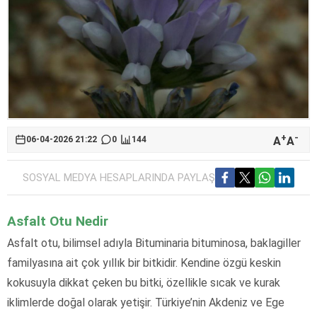
+
-
A
A
06-04-2026 21:22
0
144
SOSYAL MEDYA HESAPLARINDA PAYLAŞ
Asfalt Otu Nedir
Asfalt otu, bilimsel adıyla Bituminaria bituminosa, baklagiller
familyasına ait çok yıllık bir bitkidir. Kendine özgü keskin
kokusuyla dikkat çeken bu bitki, özellikle sıcak ve kurak
iklimlerde doğal olarak yetişir. Türkiye’nin Akdeniz ve Ege