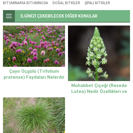
BITUMINARIA BITUMINOSA
DOĞAL BITKILER
ŞIFALI BITKILER
İLGİNİZİ ÇEKEBİLECEK DİĞER KONULAR
Çayır Üçgülü (Trifolium
pratense) Faydaları Nelerdir
Doğal Şifa Kaynağı Bitkiyi
Muhabbet Çiçeği (Reseda
Yakından Tanıyın
Lutea) Nedir Özellikleri ve
Faydaları