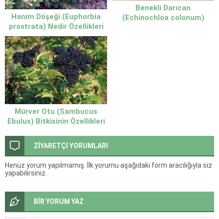
Benekli Darıcan
Hanim Döşeği (Euphorbia
(Echinochloa colonum)
prostrata) Nedir Özellikleri
Tarım Alanlarını Tehdit Eden
ve Faydaları
Yaygın Yabancı Ot
Mürver Otu (Sambucus
Ebulus) Bitkisinin Özellikleri
ve Geleneksel Kullanımı
ZİYARETÇİ YORUMLARI
Henüz yorum yapılmamış. İlk yorumu aşağıdaki form aracılığıyla siz
yapabilirsiniz.
BİR YORUM YAZ