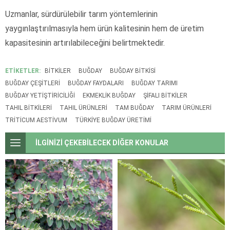
Uzmanlar, sürdürülebilir tarım yöntemlerinin
yaygınlaştırılmasıyla hem ürün kalitesinin hem de üretim
kapasitesinin artırılabileceğini belirtmektedir.
ETİKETLER:
BITKILER
BUĞDAY
BUĞDAY BITKISI
BUĞDAY ÇEŞITLERI
BUĞDAY FAYDALARI
BUĞDAY TARIMI
BUĞDAY YETIŞTIRICILIĞI
EKMEKLIK BUĞDAY
ŞIFALI BITKILER
TAHIL BITKILERI
TAHIL ÜRÜNLERI
TAM BUĞDAY
TARIM ÜRÜNLERI
TRITICUM AESTIVUM
TÜRKIYE BUĞDAY ÜRETIMI
İLGİNİZİ ÇEKEBİLECEK DİĞER KONULAR