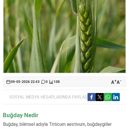
+
-
A
A
09-05-2026 22:43
0
108
SOSYAL MEDYA HESAPLARINDA PAYLAŞ
Buğday Nedir
Buğday, bilimsel adıyla Triticum aestivum, buğdaygiller